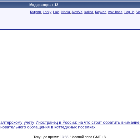
Модераторы : 12
Катрин
,
Larky
,
Lala
,
Nadia
,
AlexVX
,
kalina
,
Кирилл
,
vsv-boss
,
Log_in
,
Ve
галтерскому учету
Иностранец в России: на что стоит обратить внимание
сновательного обогащения в коттеджных поселках
Текущее время:
13:35
. Часовой пояс GMT +3.