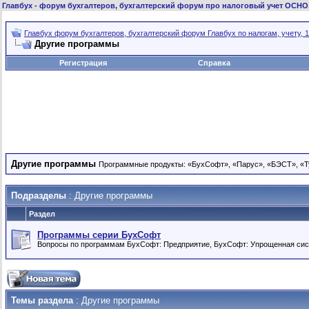
Главбух
- форум бухгалтеров, бухгалтерский форум про налоговый учет ОСНО
Главбух форум бухгалтеров, бухгалтерский форум Главбух по налогам, учету, 1
Другие программы
Регистрация
Справка
Другие программы
Программные продукты: «БухСофт», «Парус», «БЭСТ», «Ту
Подразделы
: Другие программы
Раздел
Программы серии БухСофт
Вопросы по программам БухСофт: Предприятие, БухСофт: Упрощенная сис
Темы раздела
: Другие программы