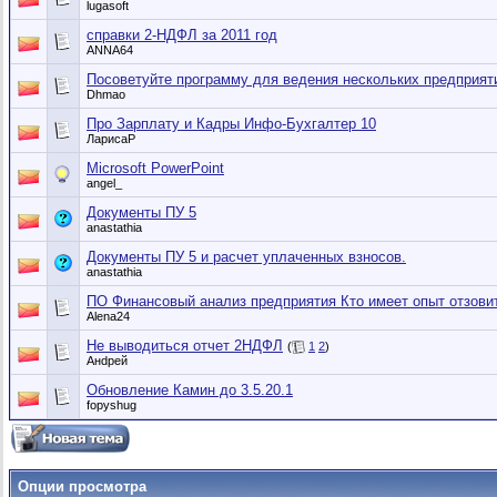
lugasoft
справки 2-НДФЛ за 2011 год
ANNA64
Посоветуйте программу для ведения нескольких предприят
Dhmao
Про Зарплату и Кадры Инфо-Бухгалтер 10
ЛарисаР
Microsoft PowerPoint
angel_
Документы ПУ 5
anastathia
Документы ПУ 5 и расчет уплаченных взносов.
anastathia
ПО Финансовый анализ предприятия Кто имеет опыт отзови
Alena24
Не выводиться отчет 2НДФЛ
(
1
2
)
Анdрей
Обновление Камин до 3.5.20.1
fopyshug
Опции просмотра