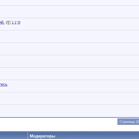
ий.
(
1
2
3
)
тесь
Страница 15
Модераторы