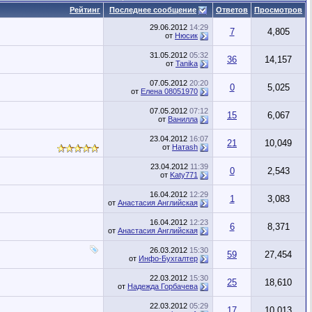
Рейтинг
Последнее сообщение
Ответов
Просмотров
29.06.2012
14:29
7
4,805
от
Нюсик
31.05.2012
05:32
36
14,157
от
Tanika
07.05.2012
20:20
0
5,025
от
Елена 08051970
07.05.2012
07:12
15
6,067
от
Ванилла
23.04.2012
16:07
21
10,049
от
Натаsh
23.04.2012
11:39
0
2,543
от
Katy771
16.04.2012
12:29
1
3,083
от
Анастасия Английская
16.04.2012
12:23
6
8,371
от
Анастасия Английская
26.03.2012
15:30
59
27,454
от
Инфо-Бухгалтер
22.03.2012
15:30
25
18,610
от
Надежда Горбачева
22.03.2012
05:29
17
10,013