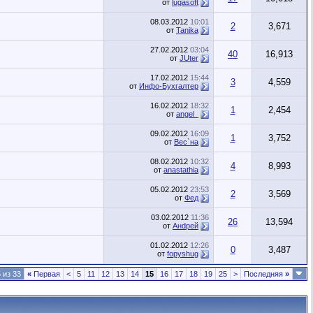
от
lugasoft
08.03.2012
10:01
2
3,671
от
Tanika
27.02.2012
03:04
40
16,913
от
JUter
17.02.2012
15:44
3
4,559
от
Инфо-Бухгалтер
16.02.2012
18:32
1
2,454
от
angel_
09.02.2012
16:09
1
3,752
от
Вес`на
08.02.2012
10:32
4
8,993
от
anastathia
05.02.2012
23:53
2
3,569
от
Фед
03.02.2012
11:36
26
13,594
от
Анdрей
01.02.2012
12:26
0
3,487
от
fopyshug
 из 33
«
Первая
<
5
11
12
13
14
15
16
17
18
19
25
>
Последняя
»