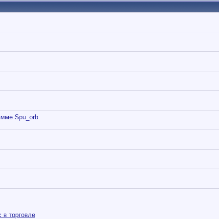
амме Spu_orb
 в торговле