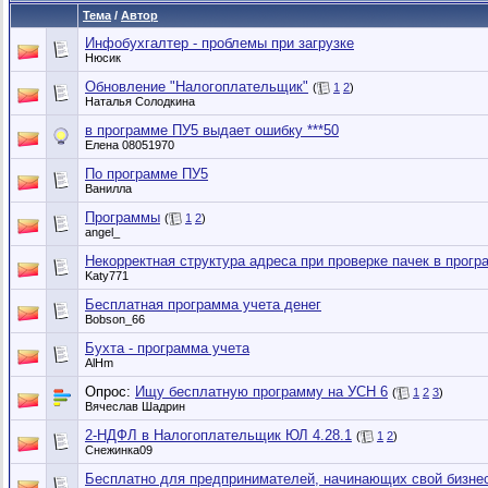
Тема
/
Автор
Инфобухгалтер - проблемы при загрузке
Нюсик
Обновление "Налогоплательщик"
(
1
2
)
Наталья Солодкина
в программе ПУ5 выдает ошибку ***50
Елена 08051970
По программе ПУ5
Ванилла
Программы
(
1
2
)
angel_
Некорректная структура адреса при проверке пачек в прогр
Katy771
Бесплатная программа учета денег
Bobson_66
Бухта - программа учета
AlHm
Опрос:
Ищу бесплатную программу на УСН 6
(
1
2
3
)
Вячеслав Шадрин
2-НДФЛ в Налогоплательщик ЮЛ 4.28.1
(
1
2
)
Снежинка09
Бесплатно для предпринимателей, начинающих свой бизнес