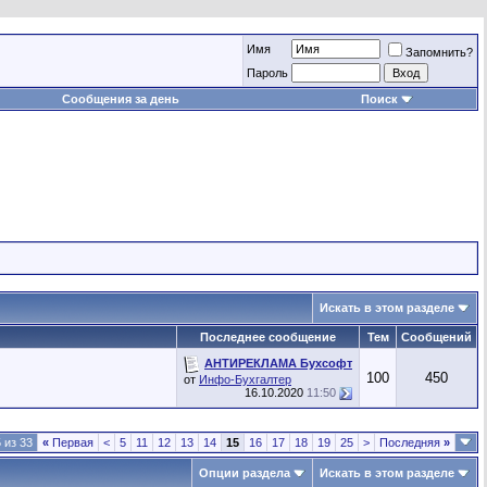
Имя
Запомнить?
Пароль
Сообщения за день
Поиск
Искать в этом разделе
Последнее сообщение
Тем
Сообщений
АНТИРЕКЛАМА Бухсофт
100
450
от
Инфо-Бухгалтер
16.10.2020
11:50
 из 33
«
Первая
<
5
11
12
13
14
15
16
17
18
19
25
>
Последняя
»
Опции раздела
Искать в этом разделе