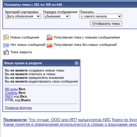
Показаны темы с 281 по 300 из 646
Критерий сортировки
Порядок отображения
Показать
Новые сообщения
Популярная тема с новыми сообщениями
Нет новых сообщений
Популярная тема без новых сообщений
Тема закрыта
Ваши права в разделе
Вы
не можете
создавать новые темы
Вы
не можете
отвечать в темах
Вы
не можете
прикреплять вложения
Вы
не можете
редактировать свои сообщения
BB коды
Вкл.
Смайлы
Вкл.
[IMG]
код
Вкл.
HTML код
Выкл.
Правила форума
Полезности:
Что лучше: ООО или ИП?
калькулятор НДС
Книги по бух
Какие понятия и определения используются в спорах о взыскании нео