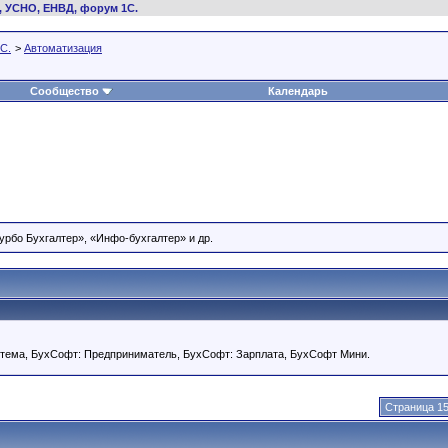
, УСНО, ЕНВД, форум 1С.
С.
>
Автоматизация
Сообщество
Календарь
рбо Бухгалтер», «Инфо-бухгалтер» и др.
тема, БухСофт: Предприниматель, БухСофт: Зарплата, БухСофт Мини.
Страница 15