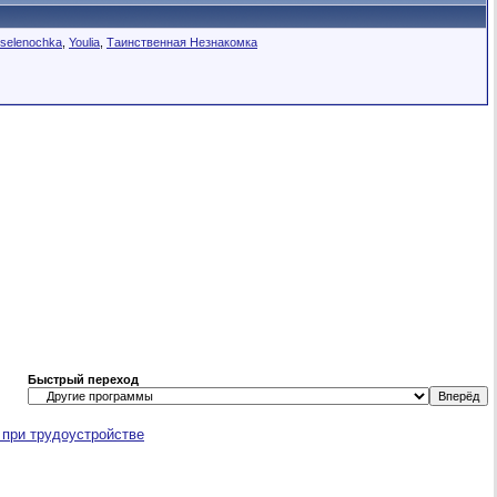
selenochka
,
Youlia
,
Таинственная Незнакомка
Быстрый переход
 при трудоустройстве