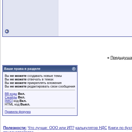
«
Предыдуща
Ваши права в разделе
Вы
не можете
создавать новые темы
Вы
не можете
отвечать в темах
Вы
не можете
прикреплять вложения
Вы
не можете
редактировать свои сообщения
BB коды
Вкл.
Смайлы
Вкл.
[IMG]
код
Вкл.
HTML код
Выкл.
Правила форума
Полезности:
Что лучше: ООО или ИП?
калькулятор НДС
Книги по бух