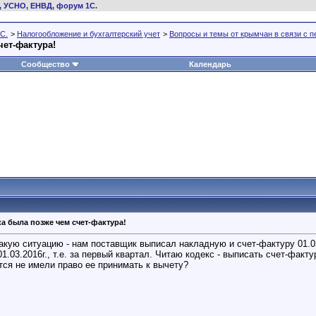
, УСНО, ЕНВД, форум 1С.
С.
>
Налогообложение и бухгалтерский учет
>
Вопросы и темы от крымчан в связи с 
чет-фактура!
Сообщество
Календарь
ка была позже чем счет-фактура!
кую ситуацию - нам поставщик выписал накладную и счет-фактуру 01.03.2
1.03.2016г., т.е. за первый квартал. Читаю кодекс - выписать счет-факт
ется не имели право ее принимать к вычету?