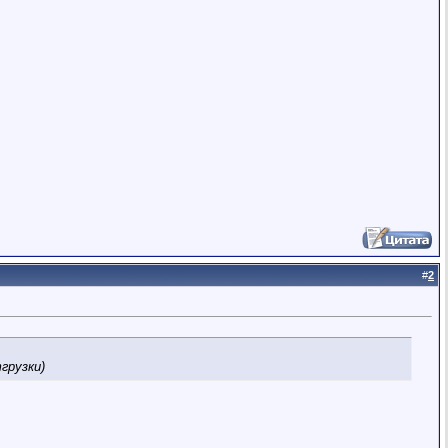
#
2
грузки)