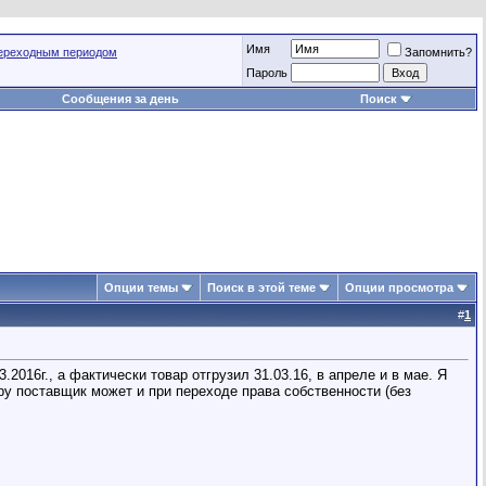
Имя
переходным периодом
Запомнить?
Пароль
Сообщения за день
Поиск
Опции темы
Поиск в этой теме
Опции просмотра
#
1
016г., а фактически товар отгрузил 31.03.16, в апреле и в мае. Я
уру поставщик может и при переходе права собственности (без