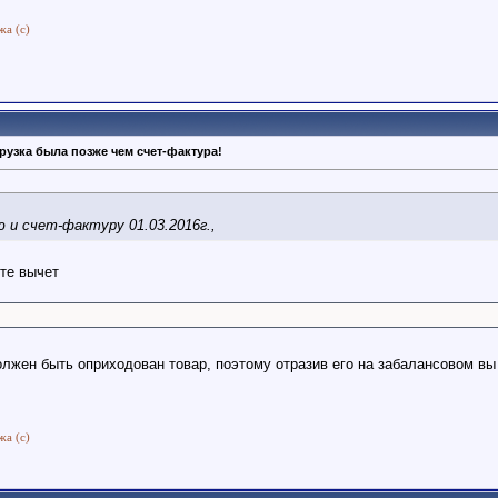
жа (с)
рузка была позже чем счет-фактура!
 и счет-фактуру 01.03.2016г.,
те вычет
должен быть оприходован товар, поэтому отразив его на забалансовом в
жа (с)