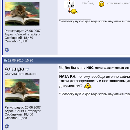
Вес`на
,
стесняюсь,но с
__________________
"Человеку нужно два года,чтобы научиться гово
Регистрация: 28.06.2007
Адрес: Санкт-Петербург
Сообщений: 18,480
Спасибо: 1,358
12.08.2016, 15:20
Аланда
Re: Вычет по НДС, если фактическая отг
Статуса нет никакого
NATA KR
, почему вообще именно сейча
такая договоренность с поставщиком,чт
документам?.
__________________
"Человеку нужно два года,чтобы научиться гово
Регистрация: 28.06.2007
Адрес: Санкт-Петербург
Сообщений: 18,480
Спасибо: 1,358