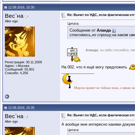
12.08.2016, 15:30
Вес`на
Re: Вычет по НДС, если фактическая отг
Alter ego
Цитата:
Сообщение от
Аланда
стесняюсь,но спрошу,на каком им
Аланда
, ты либо стесняйся, л
Регистрация: 30.11.2009
Адрес: г.Москва
На 002, что я ещё могу предложить
Сообщений: 55,901
__________________
Спасибо: 4,256
Миром правит не тайная ложа, а явная ла
12.08.2016, 15:35
Вес`на
Re: Вычет по НДС, если фактическая отг
Alter ego
А вообще мне интересно какими докум
Цитата: