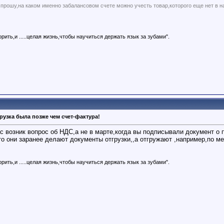
прошу,на каком именно забалансовом счете можно учесть товар,которого еще нет в н
рить,и .....целая жизнь,чтобы научиться держать язык за зубами".
рузка была позже чем счет-фактура!
с возник вопрос об НДС,а не в марте,когда вы подписывали документ о 
о они заранее делают документы отгрузки,,а отгружают ,например,по ме
рить,и .....целая жизнь,чтобы научиться держать язык за зубами".