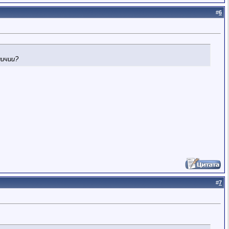
#
6
личии?
#
7