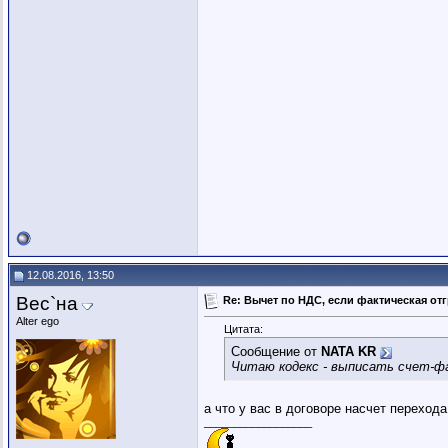
12.08.2016, 13:50
Вес`на
Re: Вычет по НДС, если фактическая отг
Alter ego
Цитата:
Сообщение от
NATA KR
Читаю кодекс - выписать счет-фа
а что у вас в договоре насчет переход
__________________