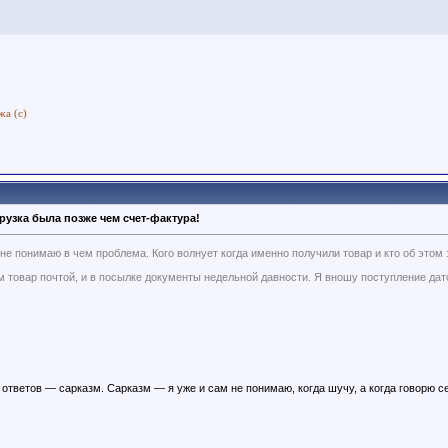
жа (с)
рузка была позже чем счет-фактура!
 не понимаю в чем проблема. Кого волнует когда именно получили товар и кто об этом
 товар почтой, и в посылке документы недельной давности. Я вношу поступление дат
ответов — сарказм. Сарказм — я уже и сам не понимаю, когда шучу, а когда говорю с