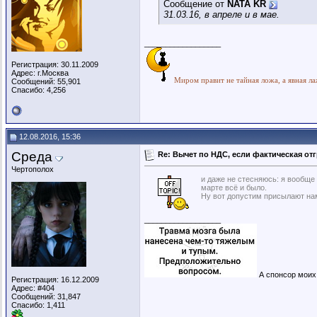
Сообщение от
NATA KR
31.03.16, в апреле и в мае.
__________________
Регистрация: 30.11.2009
Адрес: г.Москва
Миром правит не тайная ложа, а явная ла
Сообщений: 55,901
Спасибо: 4,256
12.08.2016, 15:36
Среда
Re: Вычет по НДС, если фактическая отг
Чертополох
и даже не стесняюсь: я вообще
марте всё и было.
Ну вот допустим присылают нам
__________________
А спонсор моих 
Регистрация: 16.12.2009
Адрес: #404
Сообщений: 31,847
Спасибо: 1,411