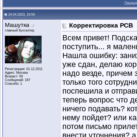
Предыд
24.04.2023, 19:59
Машутка
Корректировка РСВ
главный бухгалтер
Всем привет! Подска
поступить... я мале
Нашла ошибку: зани
уже сдан, делаю ко
Регистрация: 01.12.2011
надо везде, причем 
Адрес: Москва
Возраст: 50
только того сотрудни
Сообщений: 187
Спасибо: 1
поспешила и отправи
теперь вопрос что д
ничего подавать? ко
нему пойдет? или ка
потом письмо прилет
внести уточнения? 