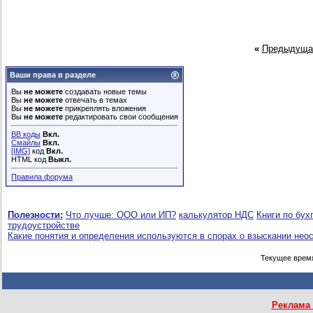
«
Предыдуща
Ваши права в разделе
Вы
не можете
создавать новые темы
Вы
не можете
отвечать в темах
Вы
не можете
прикреплять вложения
Вы
не можете
редактировать свои сообщения
BB коды
Вкл.
Смайлы
Вкл.
[IMG]
код
Вкл.
HTML код
Выкл.
Правила форума
Полезности:
Что лучше: ООО или ИП?
калькулятор НДС
Книги по бух
трудоустройстве
Какие понятия и определения используются в спорах о взыскании нео
Текущее врем
Реклама 