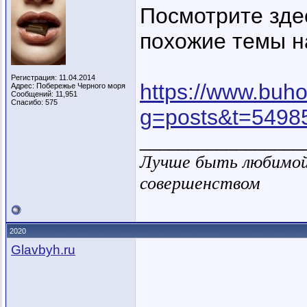
Посмотрите здес
похожие темы 
Регистрация: 11.04.2014
https://www.buho
Адрес: Побережье Черного моря
Сообщений: 11,951
Спасибо: 575
g=posts&t=5498
_________________
Лучше быть любимой 
совершенством
2020
Glavbyh.ru