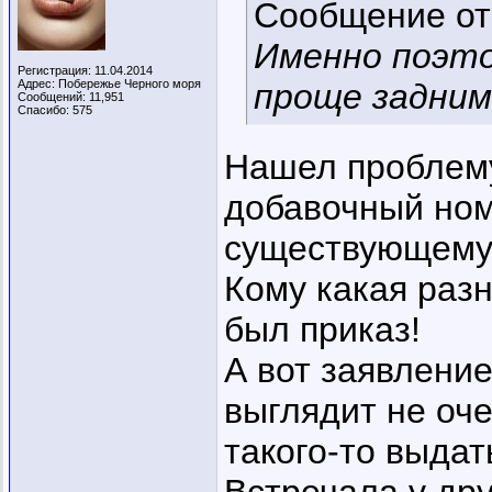
Сообщение о
Именно поэто
Регистрация: 11.04.2014
Адрес: Побережье Черного моря
проще задним
Сообщений: 11,951
Спасибо: 575
Нашел проблему
добавочный номер
существующему
Кому какая разн
был приказ!
А вот заявлени
выглядит не оче
такого-то выдать 