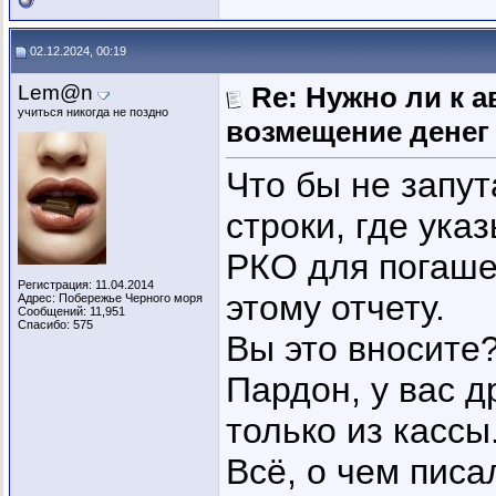
02.12.2024, 00:19
Lem@n
Re: Нужно ли к 
учиться никогда не поздно
возмещение денег
Что бы не запут
строки, где ука
РКО для погаше
Регистрация: 11.04.2014
этому отчету.
Адрес: Побережье Черного моря
Сообщений: 11,951
Спасибо: 575
Вы это вносите?
Пардон, у вас д
только из кассы
Всё, о чем писа