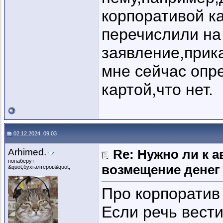
корпоративой ка
перечислили на
заявление,прика
мне сейчас опр
картой,что нет.
02.12.2024, 09:03
Arhimed.
Re: Нужно ли к 
понаберут
возмещение денег
&quot;бухгалтеров&quot;
Про корпоратив 
Если речь вести