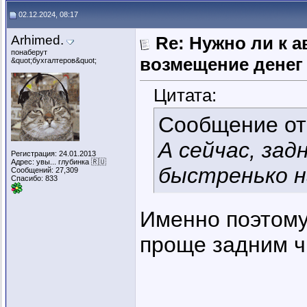
02.12.2024, 08:17
Arhimed.
Re: Нужно ли к 
понаберут
возмещение денег
&quot;бухгалтеров&quot;
Цитата:
Сообщение о
А сейчас, за
Регистрация: 24.01.2013
Адрес: увы... глубинка 🇷🇺
быстренько н
Сообщений: 27,309
Спасибо: 833
Именно поэтому
проще задним ч