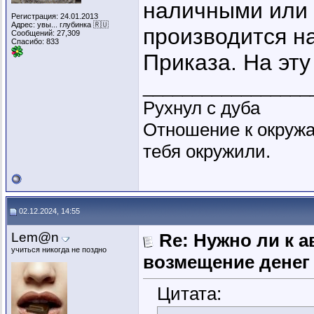
наличными или 
Регистрация: 24.01.2013
Адрес: увы... глубинка 🇷🇺
производится н
Сообщений: 27,309
Спасибо: 833
Приказа. На эт
_________________
Рухнул с дуба
Отношение к окружа
тебя окружили.
02.12.2024, 14:55
Lem@n
Re: Нужно ли к 
учиться никогда не поздно
возмещение денег
Цитата: