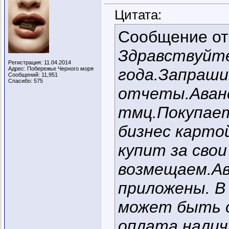
Цитата:
Сообщение о
Здравствуйте
Регистрация: 11.04.2014
Адрес: Побережье Черного моря
года.Запраш
Сообщений: 11,951
Спасибо: 575
отчеты.Аванс
тмц.Покупае
бизнес картой
купит за свои
возмещаем.Ав
приложены. В
может быть о
оплата налич