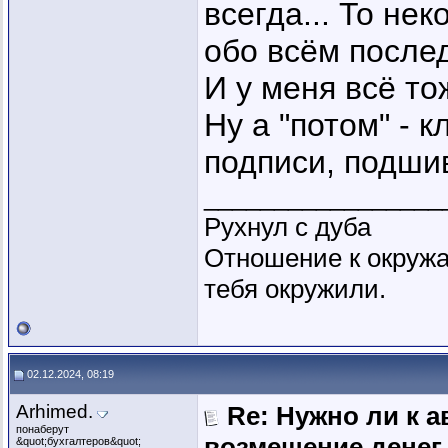
всегда... То нек
обо всём послед
И у меня всё то
Ну а "потом" - 
подписи, подши
_________________
Рухнул с дуба
Отношение к окружа
тебя окружили.
02.12.2024, 08:19
Arhimed.
Re: Нужно ли к 
понаберут
возмещение денег
&quot;бухгалтеров&quot;