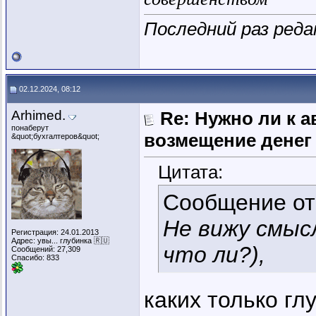
Последний раз реда
02.12.2024, 08:12
Arhimed.
Re: Нужно ли к 
понаберут
возмещение денег
&quot;бухгалтеров&quot;
Цитата:
Сообщение о
Не вижу смысл
Регистрация: 24.01.2013
Адрес: увы... глубинка 🇷🇺
что ли?),
Сообщений: 27,309
Спасибо: 833
каких только гл