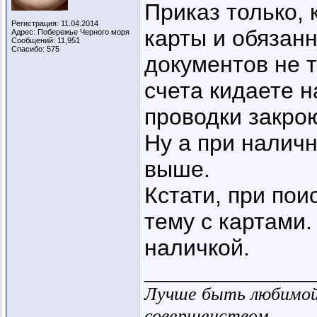
Приказ только,
Регистрация: 11.04.2014
карты и обязанн
Адрес: Побережье Черного моря
Сообщений: 11,951
Спасибо: 575
документов не т
счета кидаете н
проводки закро
Ну а при наличн
выше.
Кстати, при пои
тему с картами.
наличкой.
_________________
Лучше быть любимой 
совершенством