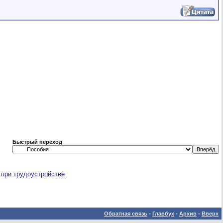
Быстрый переход
 при трудоустройстве
Обратная связь
-
Главбух
-
Архив
-
Вверх