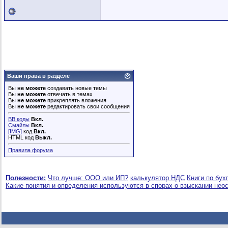
Ваши права в разделе
Вы
не можете
создавать новые темы
Вы
не можете
отвечать в темах
Вы
не можете
прикреплять вложения
Вы
не можете
редактировать свои сообщения
BB коды
Вкл.
Смайлы
Вкл.
[IMG]
код
Вкл.
HTML код
Выкл.
Правила форума
Полезности:
Что лучше: ООО или ИП?
калькулятор НДС
Книги по бух
Какие понятия и определения используются в спорах о взыскании нео