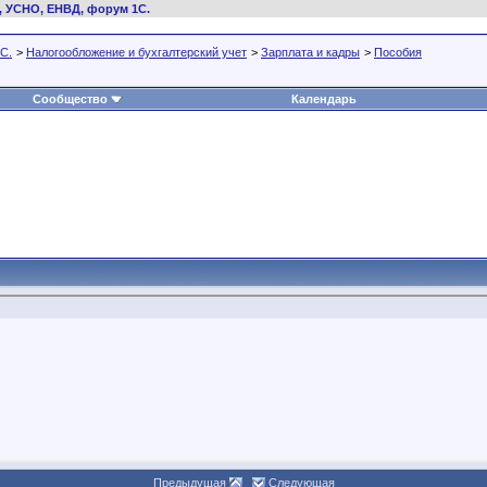
, УСНО, ЕНВД, форум 1С.
С.
>
Налогообложение и бухгалтерский учет
>
Зарплата и кадры
>
Пособия
Сообщество
Календарь
Предыдущая
Следующая