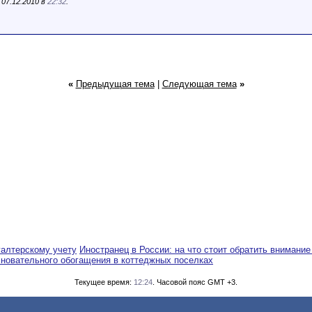
07.12.2010 в
22:32
.
«
Предыдущая тема
|
Следующая тема
»
галтерскому учету
Иностранец в России: на что стоит обратить внимание
сновательного обогащения в коттеджных поселках
Текущее время:
12:24
. Часовой пояс GMT +3.