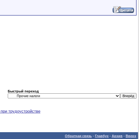
Быстрый переход
 при трудоустройстве
Обратная связь
-
Главбух
-
Архив
-
Вверх