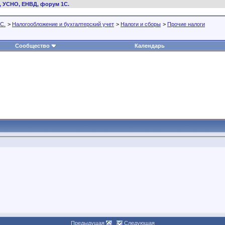
, УСНО, ЕНВД, форум 1С.
С.
>
Налогообложение и бухгалтерский учет
>
Налоги и сборы
>
Прочие налоги
Сообщество
Календарь
Предыдущая
Следующая