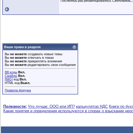
Последний раз редактировалось СветланкаС; 
Ваши права в разделе
Вы
не можете
создавать новые темы
Вы
не можете
отвечать в темах
Вы
не можете
прикреплять вложения
Вы
не можете
редактировать свои сообщения
BB коды
Вкл.
Смайлы
Вкл.
[IMG]
код
Вкл.
HTML код
Выкл.
Правила форума
Полезности:
Что лучше: ООО или ИП?
калькулятор НДС
Книги по бух
Какие понятия и определения используются в спорах о взыскании нео