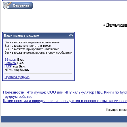
«
Предыдуща
Ваши права в разделе
Вы
не можете
создавать новые темы
Вы
не можете
отвечать в темах
Вы
не можете
прикреплять вложения
Вы
не можете
редактировать свои сообщения
BB коды
Вкл.
Смайлы
Вкл.
[IMG]
код
Вкл.
HTML код
Выкл.
Правила форума
Полезности:
Что лучше: ООО или ИП?
калькулятор НДС
Книги по бух
трудоустройстве
Какие понятия и определения используются в спорах о взыскании нео
Текущее врем