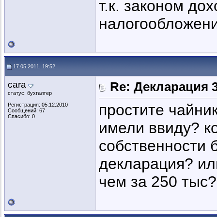
т.к. законом до
налогообложени
17.05.2011, 19:52
cara
Re: Декларация 
статус: бухгалтер
простите чайник
Регистрация: 05.12.2010
Сообщений: 67
Спасибо: 0
имели ввиду? к
собственности б
декларация? ил
чем за 250 тыс?