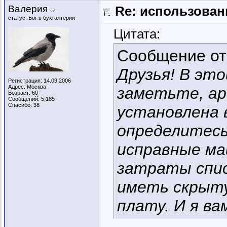
Валерия
Re: использован
статус: Бог в бухгалтерии
Цитата:
Сообщение о
Друзья! В это
Регистрация: 14.09.2006
Адрес: Москва
заметьте, ар
Возраст: 60
Сообщений: 5,185
Спасибо: 38
установлена в
определитесь
исправные ма
затраты спис
иметь скрыт
плату. И я ва