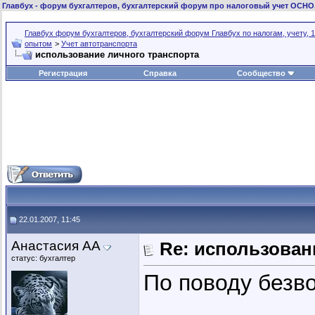
Главбух
- форум бухгалтеров, бухгалтерский форум про налоговый учет ОСНО
Главбух форум бухгалтеров, бухгалтерский форум Главбух по налогам, учету, 1
опытом
>
Учет автотранспорта
использование личного транспорта
Регистрация
Справка
Сообщество
22.01.2007, 11:45
Анастасия АА
Re: использован
статус: бухгалтер
По поводу безв