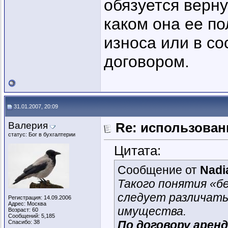
обязуется верну
каком она ее по
износа или в с
договором.
31.01.2007, 20:09
Валерия
Re: использован
статус: Бог в бухгалтерии
Цитата:
Сообщение от
Nadi
Такого понятия «б
следует различать
Регистрация: 14.09.2006
Адрес: Москва
имущества.
Возраст: 60
Сообщений: 5,185
По договору арен
Спасибо: 38