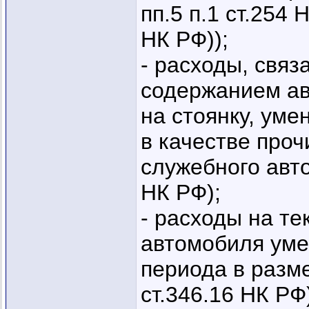
пп.5 п.1 ст.254
НК РФ));
- расходы, связ
содержанием ав
на стоянку, ум
в качестве про
служебного авто
НК РФ);
- расходы на т
автомобиля уме
периода в разме
ст.346.16 НК РФ