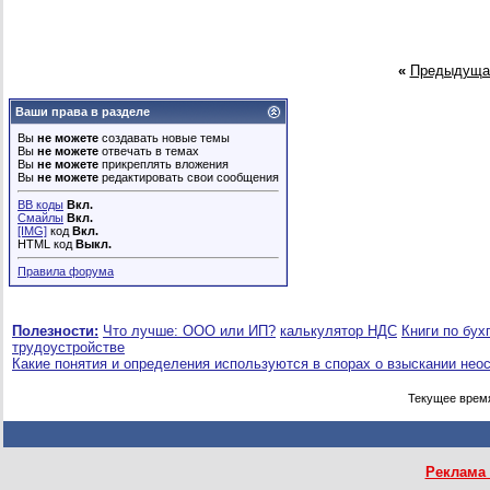
«
Предыдуща
Ваши права в разделе
Вы
не можете
создавать новые темы
Вы
не можете
отвечать в темах
Вы
не можете
прикреплять вложения
Вы
не можете
редактировать свои сообщения
BB коды
Вкл.
Смайлы
Вкл.
[IMG]
код
Вкл.
HTML код
Выкл.
Правила форума
Полезности:
Что лучше: ООО или ИП?
калькулятор НДС
Книги по бух
трудоустройстве
Какие понятия и определения используются в спорах о взыскании нео
Текущее врем
Реклама 