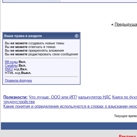
«
Предыдуща
Ваши права в разделе
Вы
не можете
создавать новые темы
Вы
не можете
отвечать в темах
Вы
не можете
прикреплять вложения
Вы
не можете
редактировать свои сообщения
BB коды
Вкл.
Смайлы
Вкл.
[IMG]
код
Вкл.
HTML код
Выкл.
Правила форума
Полезности:
Что лучше: ООО или ИП?
калькулятор НДС
Книги по бух
трудоустройстве
Какие понятия и определения используются в спорах о взыскании нео
Текущее врем
Реклама 