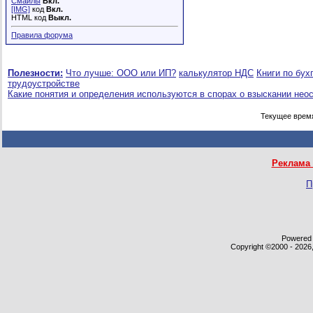
Смайлы
Вкл.
[IMG]
код
Вкл.
HTML код
Выкл.
Правила форума
Полезности:
Что лучше: ООО или ИП?
калькулятор НДС
Книги по бух
трудоустройстве
Какие понятия и определения используются в спорах о взыскании нео
Текущее врем
Реклама 
П
Powered b
Copyright ©2000 - 2026,