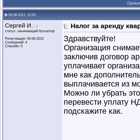
vsv-boss
Re: Налог за аренду квартиры
11.08.2012,
11:39
Предыд
09.08.2012, 12:03
Сергей И.
Налог за аренду ква
статус: начинающий бухгалтер
Здравствуйте!
Регистрация: 09.08.2012
Сообщений: 4
Организация снимает
Спасибо: 0
заключив договор а
уплачивает организа
мне как дополнител
выплачивается из м
Можно ли убрать эт
перевести уплату Н
подскажите как.