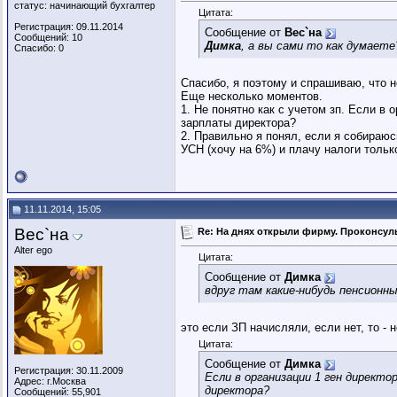
статус: начинающий бухгалтер
Цитата:
Регистрация: 09.11.2014
Сообщение от
Вес`на
Сообщений: 10
Димка
, а вы сами то как думает
Спасибо: 0
Спасибо, я поэтому и спрашиваю, что н
Еще несколько моментов.
1. Не понятно как с учетом зп. Если в 
зарплаты директора?
2. Правильно я понял, если я собираюс
УСН (хочу на 6%) и плачу налоги тольк
11.11.2014, 15:05
Вес`на
Re: На днях открыли фирму. Проконсуль
Alter ego
Цитата:
Сообщение от
Димка
вдруг там какие-нибудь пенсионн
это если ЗП начисляли, если нет, то - н
Цитата:
Сообщение от
Димка
Регистрация: 30.11.2009
Если в организации 1 ген директо
Адрес: г.Москва
директора?
Сообщений: 55,901