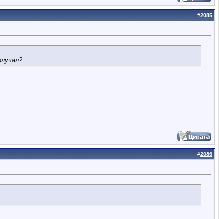
#
2085
олучал?
#
2086