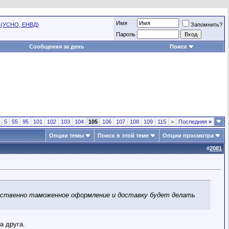
Имя
 (УСНО, ЕНВД)
Запомнить?
Пароль
Сообщения за день
Поиск
5
55
95
101
102
103
104
105
106
107
108
109
115
>
Последняя
»
Опции темы
Поиск в этой теме
Опции просмотра
#
2081
редственно таможенное оформление и доставку будет делать
а друга.