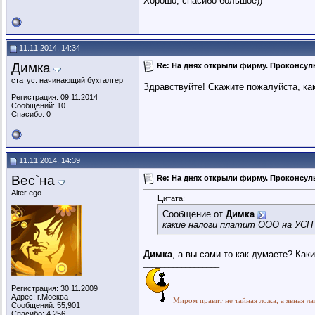
Хорошо, спасибо большое))
11.11.2014, 14:34
Димка
Re: На днях открыли фирму. Проконсуль
статус: начинающий бухгалтер
Здравствуйте! Скажите пожалуйста, ка
Регистрация: 09.11.2014
Сообщений: 10
Спасибо: 0
11.11.2014, 14:39
Вес`на
Re: На днях открыли фирму. Проконсуль
Alter ego
Цитата:
Сообщение от
Димка
какие налоги платит ООО на УСН 6
Димка
, а вы сами то как думаете? Как
__________________
Регистрация: 30.11.2009
Адрес: г.Москва
Миром правит не тайная ложа, а явная ла
Сообщений: 55,901
Спасибо: 4,256