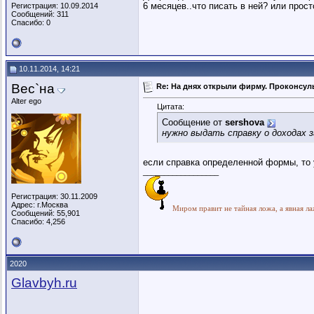
6 месяцев..что писать в ней? или прост
Регистрация: 10.09.2014
Сообщений: 311
Спасибо: 0
10.11.2014, 14:21
Вес`на
Re: На днях открыли фирму. Проконсуль
Alter ego
Цитата:
Сообщение от
sershova
нужно выдать справку о доходах 
если справка определенной формы, то 
__________________
Регистрация: 30.11.2009
Адрес: г.Москва
Миром правит не тайная ложа, а явная ла
Сообщений: 55,901
Спасибо: 4,256
2020
Glavbyh.ru