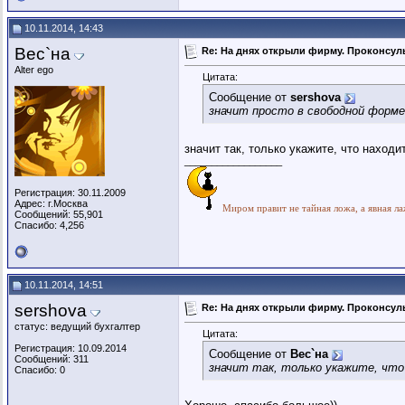
10.11.2014, 14:43
Вес`на
Re: На днях открыли фирму. Проконсуль
Alter ego
Цитата:
Сообщение от
sershova
значит просто в свободной форме
значит так, только укажите, что находи
__________________
Регистрация: 30.11.2009
Адрес: г.Москва
Миром правит не тайная ложа, а явная ла
Сообщений: 55,901
Спасибо: 4,256
10.11.2014, 14:51
sershova
Re: На днях открыли фирму. Проконсуль
статус: ведущий бухгалтер
Цитата:
Регистрация: 10.09.2014
Сообщение от
Вес`на
Сообщений: 311
значит так, только укажите, что
Спасибо: 0