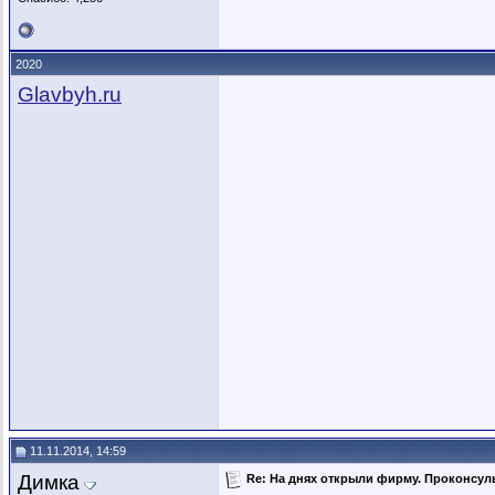
2020
Glavbyh.ru
11.11.2014, 14:59
Димка
Re: На днях открыли фирму. Проконсуль