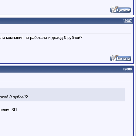
#
2087
сли компания не работала и доход 0 рублей?
#
2088
оход 0 рублей?
сления ЗП