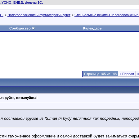
, УСНО, ЕНВД, форум 1С.
С.
>
Налогообложение и бухгалтерский учет
>
Специальные режимы налогообложения
Сообщество
Календарь
Страница 105 из 148
«
Первая
<
тируйте, пожалуйста!
 доставкой грузов из Китая (я буду являться как посредник, непос
если таможенное оформление и самой доставкой будет заниматься фирм