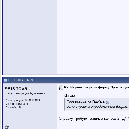
10.11.2014, 14:29
sershova
Re: На днях открыли фирму. Проконсуль
статус: ведущий бухгалтер
Цитата:
Регистрация: 10.09.2014
Сообщение от
Вес`на
Сообщений: 311
если справка определенной формы
Спасибо: 0
Справку требуют видимо как раз 2НДФЛ,