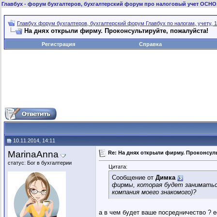
Главбух
- форум бухгалтеров, бухгалтерский форум про налоговый учет ОСНО
Главбух форум бухгалтеров, бухгалтерский форум Главбух по налогам, учету, 1
На днях открыли фирму. Проконсультируйте, пожалуйста!
Регистрация
Справка
10.11.2014, 14:11
MarinaAnna
Re: На днях открыли фирму. Проконсуль
статус: Бог в бухгалтерии
Цитата:
Сообщение от
Димка
фирмы, которая будет заниматься
компания моего знакомого)?
а в чем будет ваше посредничество ? 