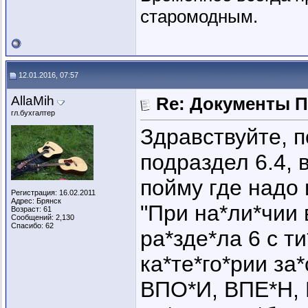
старомодным.
12.01.2016, 07:57
AllaMih
Re: Документы 
гл.бухгалтер
Здравствуйте, п
подраздел 6.4,
пойму где надо
Регистрация: 16.02.2011
Адрес: Брянск
"При на*ли*чии 
Возраст: 61
Сообщений: 2,130
Спасибо: 62
ра*зде*ла 6 с 
ка*те*го*рии за
ВПО*И, ВПЕ*Н,