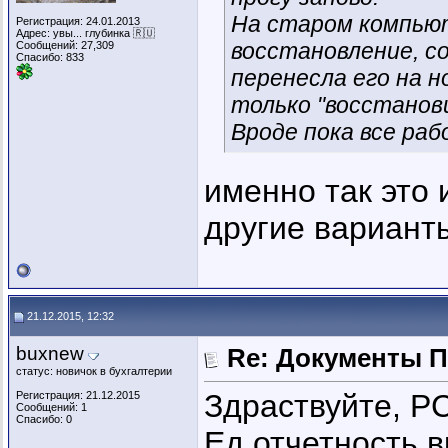
На старом компьют
Регистрация: 24.01.2013
Адрес: увы... глубинка 🇷🇺
восстановление, со
Сообщений: 27,309
Спасибо: 833
перенесла его на 
только "восстанови
Вроде пока все ра
именно так это 
другие варианты
21.12.2015, 12:32
buxnew
Re: Документы 
статус: новичок в бухгалтерии
Здраствуйте, РС
Регистрация: 21.12.2015
Сообщений: 1
Спасибо: 0
Ед.отчетность в