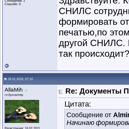
Здравствуйте. К
Сообщений: 2
Спасибо: 0
СНИЛС сотрудн
формировать от
печатью,по это
другой СНИЛС. 
так происходит
29.01.2016, 07:10
AllaMih
Re: Документы 
гл.бухгалтер
Цитата:
Сообщение от
Almi
Начинаю формиров
Регистрация: 16.02.2011