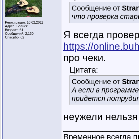
Сообщение от
Stra
что проверка стар
Регистрация: 16.02.2011
Адрес: Брянск
Возраст: 61
Я всегда прове
Сообщений: 2,130
Спасибо: 62
https://online.buh
про чеки.
Цитата:
Сообщение от
Stra
А если в программ
придется потруди
неужели нельзя 
_________________
Временное всегда п