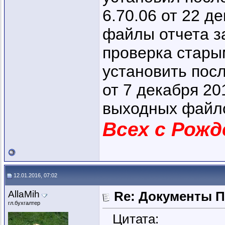
6.70.06 от 22 д
файлы отчета за
проверка стары
установить пос
от 7 декабря 2
выходных файло
Всех с Рожд
12.01.2016, 07:02
AllaMih
Re: Документы 
гл.бухгалтер
Цитата: