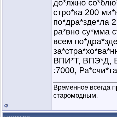
до*лжно со*блю*
стро*ка 200 ми*
по*дра*зде*ла 2
ра*вно су*мма с
всем по*дра*зде
за*стра*хо*ва*н
ВПИ*Т, ВПЭ*Д, 
:7000, Ра*счи*та
_________________
Временное всегда п
старомодным.