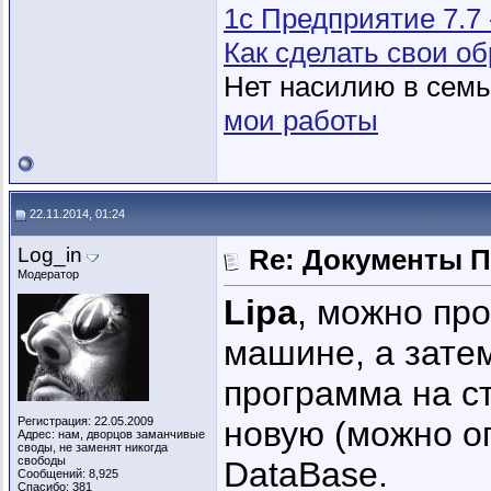
1с Предприятие 7.7
Как сделать свои 
Нет насилию в семье
мои работы
22.11.2014, 01:24
Log_in
Re: Документы 
Модератор
Lipa
, можно про
машине, а затем
программа на с
Регистрация: 22.05.2009
новую (можно ог
Адрес: нам, дворцов заманчивые
своды, не заменят никогда
свободы
DataBase.
Сообщений: 8,925
Спасибо: 381