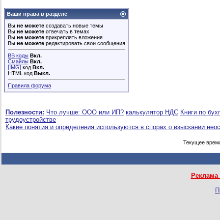
Ваши права в разделе
Вы
не можете
создавать новые темы
Вы
не можете
отвечать в темах
Вы
не можете
прикреплять вложения
Вы
не можете
редактировать свои сообщения
BB коды
Вкл.
Смайлы
Вкл.
[IMG]
код
Вкл.
HTML код
Выкл.
Правила форума
Полезности:
Что лучше: ООО или ИП?
калькулятор НДС
Книги по бух
трудоустройстве
Какие понятия и определения используются в спорах о взыскании нео
Текущее врем
Реклама 
П