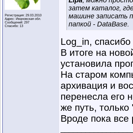
Lipa
, можно просто
затем каталог, гд
машине записать п
Регистрация: 29.03.2010
Адрес: Ивановская обл.
папкой - DataBase.
Сообщений: 297
Спасибо: 13
Log_in, спасибо
В итоге на ново
установила прог
На старом комп
архивация и вос
перенесла его 
же путь, только 
Вроде пока все 
_________________