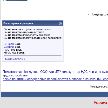
«
Предыдуща
Ваши права в разделе
Вы
не можете
создавать новые темы
Вы
не можете
отвечать в темах
Вы
не можете
прикреплять вложения
Вы
не можете
редактировать свои сообщения
BB коды
Вкл.
Смайлы
Вкл.
[IMG]
код
Вкл.
HTML код
Выкл.
Правила форума
Полезности:
Что лучше: ООО или ИП?
калькулятор НДС
Книги по бух
трудоустройстве
Какие понятия и определения используются в спорах о взыскании нео
Текущее врем
Реклама 