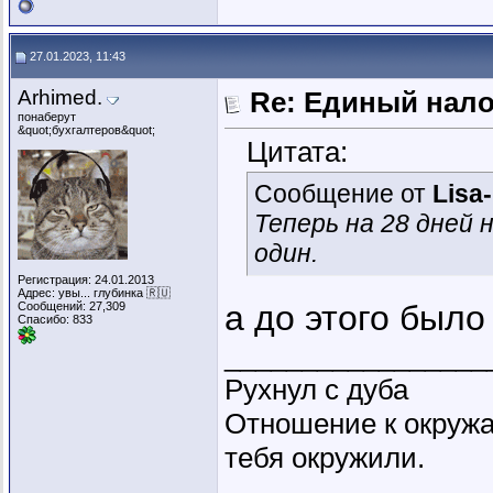
27.01.2023, 11:43
Arhimed.
Re: Единый нал
понаберут
&quot;бухгалтеров&quot;
Цитата:
Сообщение от
Lisa
Теперь на 28 дней 
один.
Регистрация: 24.01.2013
Адрес: увы... глубинка 🇷🇺
а до этого был
Сообщений: 27,309
Спасибо: 833
_________________
Рухнул с дуба
Отношение к окружа
тебя окружили.