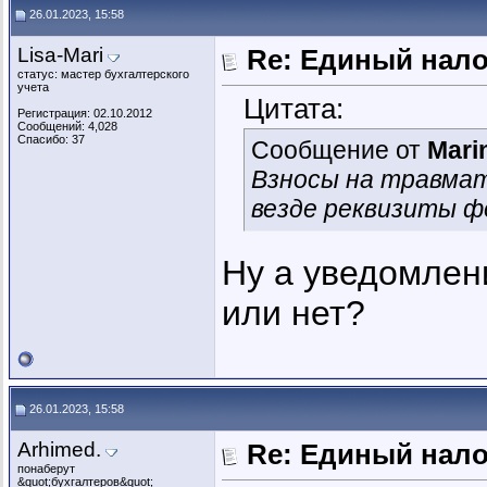
26.01.2023, 15:58
Lisa-Mari
Re: Единый нал
статус: мастер бухгалтерского
учета
Цитата:
Регистрация: 02.10.2012
Сообщений: 4,028
Спасибо: 37
Сообщение от
Mari
Взносы на травмати
везде реквизиты ф
Ну а уведомлен
или нет?
26.01.2023, 15:58
Arhimed.
Re: Единый нал
понаберут
&quot;бухгалтеров&quot;