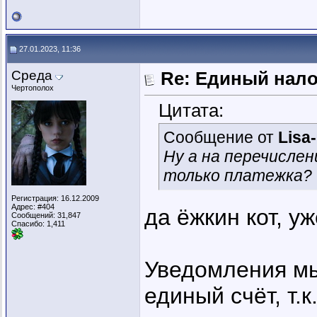
27.01.2023, 11:36
Среда
Re: Единый нал
Чертополох
Цитата:
Сообщение от
Lisa
Ну а на перечисле
только платежка?
Регистрация: 16.12.2009
Адрес: #404
да ёжкин кот, уж
Сообщений: 31,847
Спасибо: 1,411
Уведомления мы
единый счёт, т.к