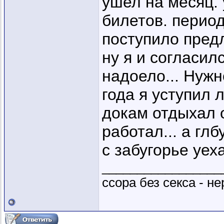
ушел на месяц. 
билетов. период
поступило пред
ну я и согласилс
надоело... Нуж
года я уступил л
докам отдыхал о
работал... а гл
с забугорье уеха
_________________
ссора без секса - не