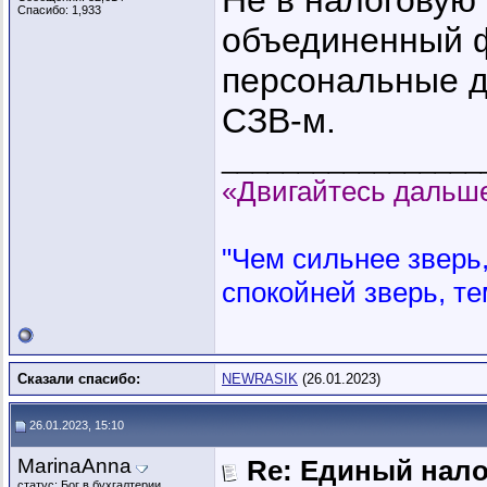
Не в налоговую о
Спасибо: 1,933
объединенный ф
персональные д
СЗВ-м.
_________________
«Двигайтесь дальше
"Чем сильнее зверь, 
спокойней зверь, те
Сказали спасибо:
NEWRASIK
(26.01.2023)
26.01.2023, 15:10
MarinaAnna
Re: Единый нал
статус: Бог в бухгалтерии