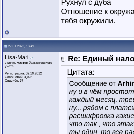
Рухнул с дуба
Отношение к окружа
тебя окружили.
27.01.2023, 13:49
Lisa-Mari
Re: Единый нал
статус: мастер бухгалтерского
учета
Цитата:
Регистрация: 02.10.2012
Сообщений: 4,028
Спасибо: 37
Сообщение от
Arhi
ну и в чём простот
каждый месяц, треб
ну... рядом с плат
расшифровка каки
что так , что этак
ты один, то все р