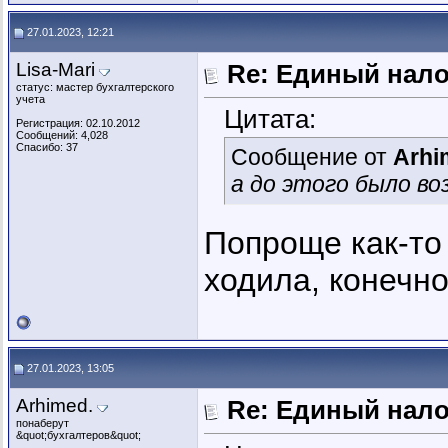
27.01.2023, 12:21
Lisa-Mari
Re: Единый нал
статус: мастер бухгалтерского
учета
Цитата:
Регистрация: 02.10.2012
Сообщений: 4,028
Спасибо: 37
Сообщение от
Arhi
а до этого было в
Попроще как-то 
ходила, конечно
27.01.2023, 13:05
Arhimed.
Re: Единый нал
понаберут
&quot;бухгалтеров&quot;