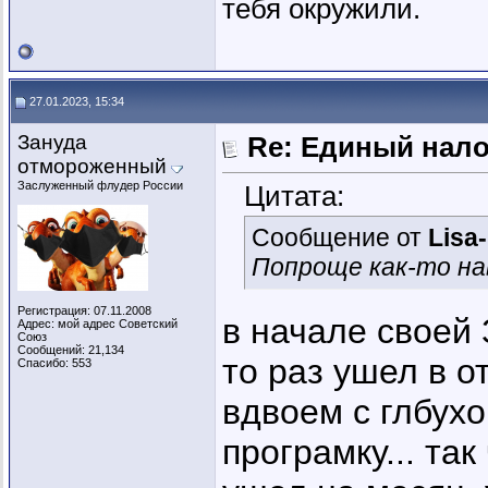
тебя окружили.
27.01.2023, 15:34
Зануда
Re: Единый нал
отмороженный
Заслуженный флудер России
Цитата:
Сообщение от
Lisa
Попроще как-то нав
Регистрация: 07.11.2008
в начале своей 
Адрес: мой адрес Советский
Союз
Сообщений: 21,134
то раз ушел в о
Спасибо: 553
вдвоем с глбух
програмку... так