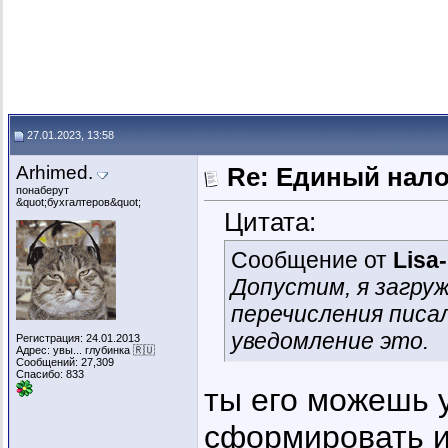
27.01.2023, 13:58
Arhimed.
Re: Единый нал
понаберут
&quot;бухгалтеров&quot;
Цитата:
Сообщение от
Lisa
Допустим, я загруж
перечисления писал
уведомление это.
Регистрация: 24.01.2013
Адрес: увы... глубинка 🇷🇺
Сообщений: 27,309
Спасибо: 833
ты его можешь у
сформировать и 