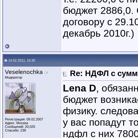
бюджет 2886,0. 
договору с 29.1
декабрь 2010г.)
14.02.2011, 10:30
Veselenochka
Re: НДФЛ с сум
Модератор
Lena D
, обязан
бюджет возника
физику. следова
у вас попадут т
Регистрация: 09.02.2007
Адрес: Москва
Сообщений: 20,025
ндфл с них 780
Спасибо: 238