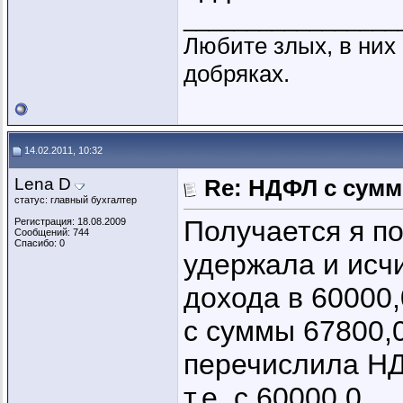
_________________
Любите злых, в ни
добряках.
14.02.2011, 10:32
Lena D
Re: НДФЛ с сум
статус: главный бухгалтер
Получается я по
Регистрация: 18.08.2009
Сообщений: 744
Спасибо: 0
удержала и исч
дохода в 60000
с суммы 67800,0
перечислила НД
т.е. с 60000,0.