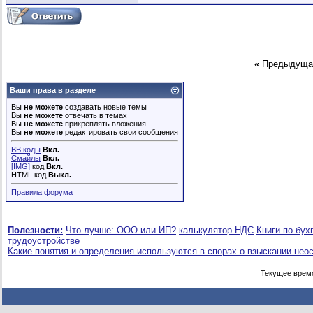
«
Предыдуща
Ваши права в разделе
Вы
не можете
создавать новые темы
Вы
не можете
отвечать в темах
Вы
не можете
прикреплять вложения
Вы
не можете
редактировать свои сообщения
BB коды
Вкл.
Смайлы
Вкл.
[IMG]
код
Вкл.
HTML код
Выкл.
Правила форума
Полезности:
Что лучше: ООО или ИП?
калькулятор НДС
Книги по бух
трудоустройстве
Какие понятия и определения используются в спорах о взыскании нео
Текущее врем