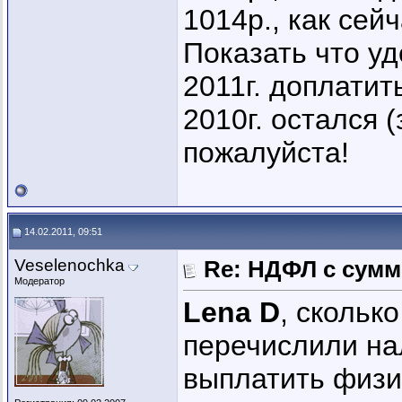
1014р., как сей
Показать что у
2011г. доплатит
2010г. остался 
пожалуйста!
14.02.2011, 09:51
Veselenochka
Re: НДФЛ с сум
Модератор
Lena D
, скольк
перечислили на
выплатить физи