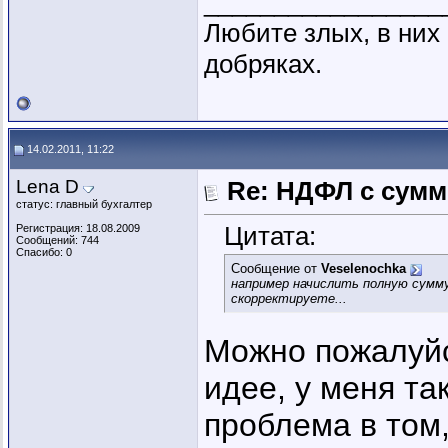
_________________
Любите злых, в ни
добряках.
14.02.2011, 11:22
Lena D
Re: НДФЛ с сум
статус: главный бухгалтер
Цитата:
Регистрация: 18.08.2009
Сообщений: 744
Спасибо: 0
Сообщение от
Veselenochka
например начислить полную сумму 
скорректируете...
Можно пожалуйс
идее, у меня та
проблема в том