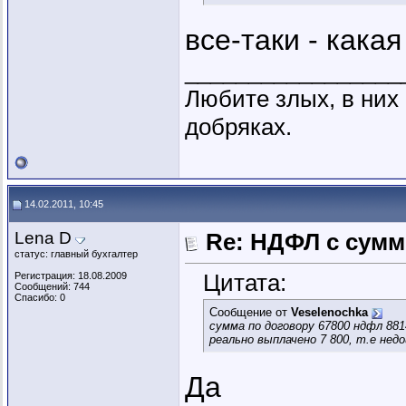
все-таки - кака
_________________
Любите злых, в ни
добряках.
14.02.2011, 10:45
Lena D
Re: НДФЛ с сум
статус: главный бухгалтер
Цитата:
Регистрация: 18.08.2009
Сообщений: 744
Спасибо: 0
Сообщение от
Veselenochka
сумма по договору 67800 ндфл 881
реально выплачено 7 800, т.е нед
Да