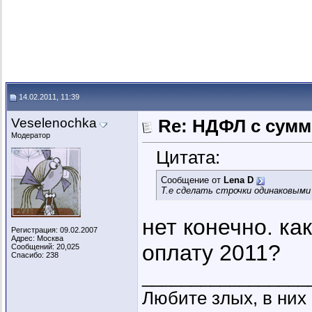
14.02.2011, 11:39
Veselenochka
Re: НДФЛ с сум
Модератор
Цитата:
Сообщение от
Lena D
Т.е сделать строчки одинаковыми 
нет конечно. ка
Регистрация: 09.02.2007
Адрес: Москва
оплату 2011?
Сообщений: 20,025
Спасибо: 238
_________________
Любите злых, в ни