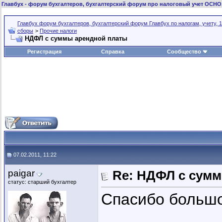
Главбух
- форум бухгалтеров, бухгалтерский форум про налоговый учет ОСНО
Главбух форум бухгалтеров, бухгалтерский форум Главбух по налогам, учету, 1
сборы
>
Прочие налоги
НДФЛ с суммы арендной платы
Регистрация
Справка
Сообщество
07.02.2011, 11:22
paigar
Re: НДФЛ с сум
статус: старший бухгалтер
Спасибо большо