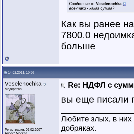
Сообщение от
Veselenochka
все-таки - какая сумма?
Как вы ранее на
7800.0 недоимк
больше
14.02.2011, 10:56
Veselenochka
Re: НДФЛ с сум
Модератор
вы еще писали п
_________________
Любите злых, в ни
добряках.
Регистрация: 09.02.2007
Адрес: Москва