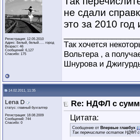
Так перечислит
не сдали справк
это за 2010 год
_________________
Регистрация: 12.05.2010
Так хочется некото
Адрес: Белый, белый...... город
Возраст: 46
Сообщений: 6,127
Вольтера , а получ
Спасибо: 175
Шнурова и Джигурды
14.02.2011, 11:35
Lena D
Re: НДФЛ с сум
статус: главный бухгалтер
Цитата:
Регистрация: 18.08.2009
Сообщений: 744
Спасибо: 0
Сообщение от
Впервые главбух
Так перечислите остаток НДФЛ се