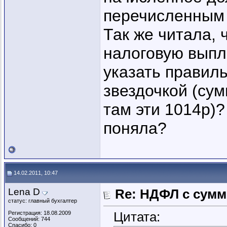
перечисленным 
Так же читала, 
налоговую выпл
указать правиль
звездочкой (су
там эти 1014р)?
поняла?
14.02.2011, 10:47
Lena D
Re: НДФЛ с сум
статус: главный бухгалтер
Цитата:
Регистрация: 18.08.2009
Сообщений: 744
Спасибо: 0