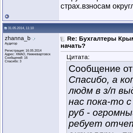
страх.взносам округля
31.05.2014, 11:10
zhanna_b
Re: Бухгалтеры Крым
Аудитор
начать?
Регистрация: 16.05.2014
Адрес: ХМАО, Нижневартовск
Цитата:
Сообщений: 16
Спасибо: 3
Сообщение о
Спасибо, а ко
людм в з/п в
нас пока-то 
руб - огромны
ребует отчет