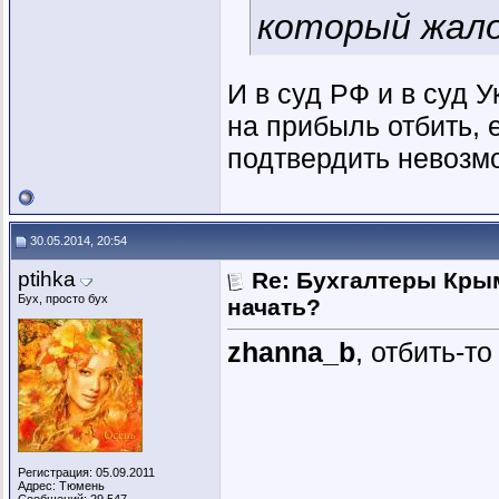
который жало
И в суд РФ и в суд У
на прибыль отбить, 
подтвердить невозм
30.05.2014, 20:54
ptihka
Re: Бухгалтеры Крым
Бух, просто бух
начать?
zhanna_b
, отбить-т
Регистрация: 05.09.2011
Адрес: Тюмень