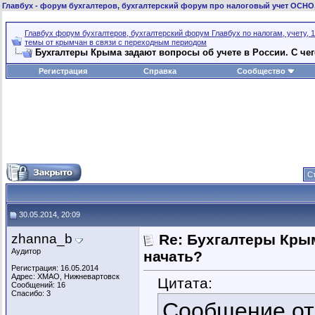
Главбух
- форум бухгалтеров, бухгалтерский форум про налоговый учет ОСНО
Главбух форум бухгалтеров, бухгалтерский форум Главбух по налогам, учету, 1
темы от крымчан в связи с переходным периодом
Бухгалтеры Крыма задают вопросы об учете в России. C чег
Регистрация
Справка
Сообщество
Ст
30.05.2014, 20:09
zhanna_b
Re: Бухгалтеры Крым
Аудитор
начать?
Регистрация: 16.05.2014
Адрес: ХМАО, Нижневартовск
Цитата:
Сообщений: 16
Спасибо: 3
Сообщение о