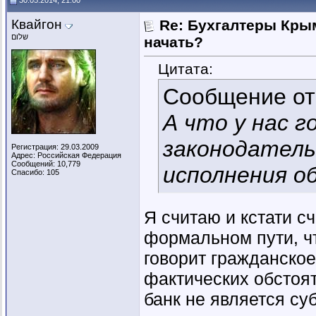
30.05.2014, 21:00
Квайгон
Re: Бухгалтеры Крым
שלום
начать?
Цитата:
Сообщение о
А что у нас 
законодатель
Регистрация: 29.03.2009
Адрес: Российская Федерация
Сообщений: 10,779
исполнения о
Спасибо: 105
Я считаю и кстати с
формальном пути, чт
говорит гражданское
фактических обстоят
банк не является су