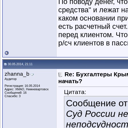
По поводу денег, чт
средства" и лежат на
каком основании при
есть расчетный счет
перед клиентом. Что
р/сч клиентов в пасс
30.05.2014, 21:11
zhanna_b
Re: Бухгалтеры Крым
Аудитор
начать?
Регистрация: 16.05.2014
Адрес: ХМАО, Нижневартовск
Цитата:
Сообщений: 16
Спасибо: 3
Сообщение о
Суд России не
неподсудност