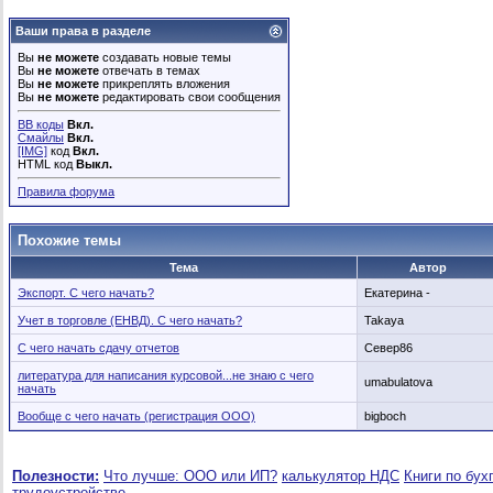
Ваши права в разделе
Вы
не можете
создавать новые темы
Вы
не можете
отвечать в темах
Вы
не можете
прикреплять вложения
Вы
не можете
редактировать свои сообщения
BB коды
Вкл.
Смайлы
Вкл.
[IMG]
код
Вкл.
HTML код
Выкл.
Правила форума
Похожие темы
Тема
Автор
Экспорт. С чего начать?
Екатерина -
Учет в торговле (ЕНВД). С чего начать?
Takaya
С чего начать сдачу отчетов
Север86
литература для написания курсовой...не знаю с чего
umabulatova
начать
Вообще с чего начать (регистрация ООО)
bigboch
Полезности:
Что лучше: ООО или ИП?
калькулятор НДС
Книги по бух
трудоустройстве