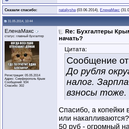
Сказали спасибо:
nataljysha
(03.06.2014),
ЕленаМакс
(31.0
31.05.2014, 10:44
ЕленаМакс
Re: Бухгалтеры Крым
статус: главный бухгалтер
начать?
Цитата:
Сообщение о
До рубля окр
Регистрация: 05.05.2014
налог. Зарпл
Адрес: Симферополь Крым
Сообщений: 934
Спасибо: 302
взносы тоже.
Спасибо, а копейки 
или накапливаются?
50 руб - огромный н