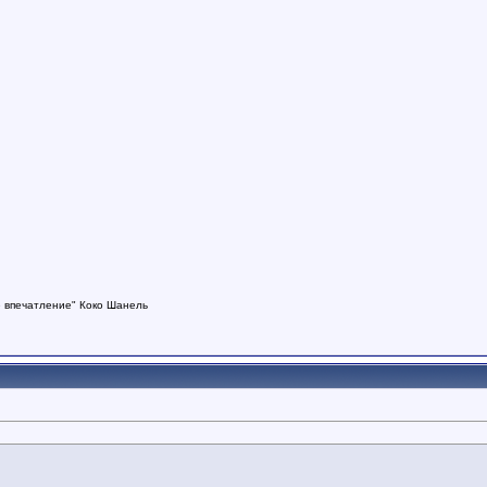
е впечатление"
Коко Шанель