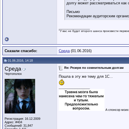
долгу может рассматриваться как 
Письмо
Рекомендации аудиторским организ
__________________
"У вас не будет второго шанса произвести перво
Сказали спасибо:
Среда
(01.06.2016)
01.06.2016, 14:18
Среда
Re: Резерв по сомнительным долгам
Чертополох
Пошла в эту же тему для 1С...
__________________
А спонсор моих 
Регистрация: 16.12.2009
Адрес: #404
Сообщений: 31,847