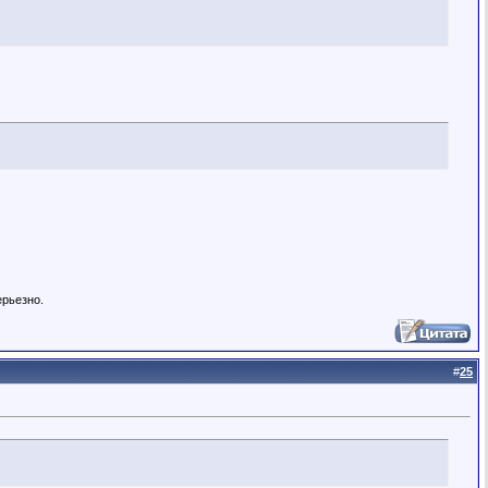
ерьезно.
#
25