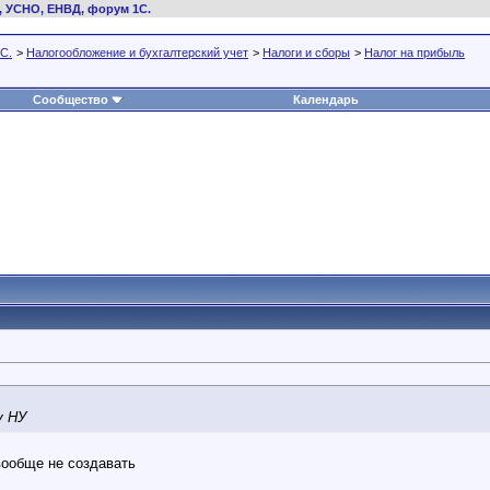
, УСНО, ЕНВД, форум 1С.
С.
>
Налогообложение и бухгалтерский учет
>
Налоги и сборы
>
Налог на прибыль
Сообщество
Календарь
у НУ
вообще не создавать