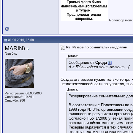
А спонсор моих 
01.06.2016, 13:59
MARIN)
Re: Резерв по сомнительным долгам
Главбух
Цитата:
Сообщение от
Среда
А в БУ выходит хошь-не-хошь...(
Создавать резерв нужно только тогда, 
неплатежеспособности покупателя, знае
Цитата:
Регистрация: 06.08.2008
Резервирование сомнительных дол
Сообщений: 10,361
Спасибо: 286
В соответствии с Положением по в
1998 года № 34н, организация соз
финансовые результаты организац
Согласно ПБУ 1/2008 учетная поли
расходов и обязательств, чем воз
Резервы образуются в тех случаях
отчетную дату у организации имее