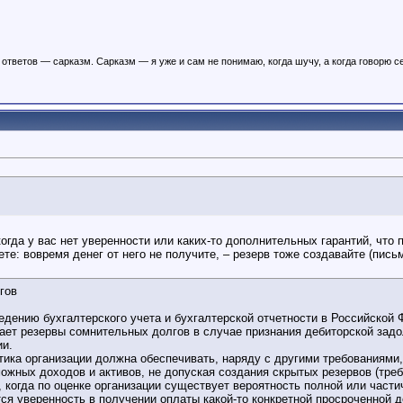
ответов — сарказм. Сарказм — я уже и сам не понимаю, когда шучу, а когда говорю с
когда у вас нет уверенности или каких-то дополнительных гарантий, что
те: вовремя денег от него не получите, – резерв тоже создавайте (письм
гов
едению бухгалтерского учета и бухгалтерской отчетности в Российско
дает резервы сомнительных долгов в случае признания дебиторской зад
ии.
тика организации должна обеспечивать, наряду с другими требованиями,
можных доходов и активов, не допуская создания скрытых резервов (тре
, когда по оценке организации существует вероятность полной или част
тся уверенность в получении оплаты какой-то конкретной просроченной 