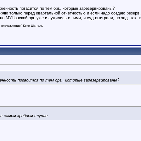
лженность погасится по тем орг., которые зарезервированы?
еряю только перед квартальной отчетностью и если надо создаю резерв,
 по МУПовской орг. уже и судились с ними, и суд выиграли, но зад. так н
е впечатление"
Коко Шанель
женность погасится по тем орг., которые зарезервированы?
 в самом крайнем случае