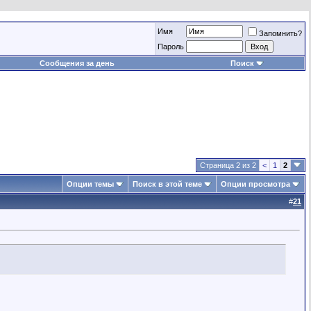
Имя
Запомнить?
Пароль
Сообщения за день
Поиск
Страница 2 из 2
<
1
2
Опции темы
Поиск в этой теме
Опции просмотра
#
21