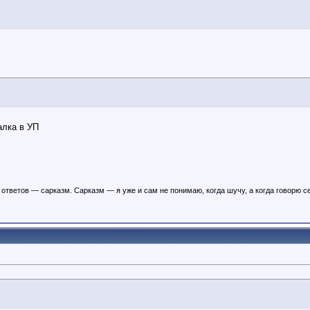
алка в УП
ответов — сарказм. Сарказм — я уже и сам не понимаю, когда шучу, а когда говорю с