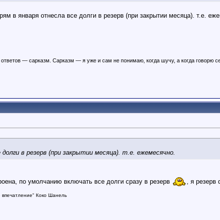
ям в января отнесла все долги в резерв (при закрытии месяца). т.е. еж
ответов — сарказм. Сарказм — я уже и сам не понимаю, когда шучу, а когда говорю с
 долги в резерв (при закрытии месяца). т.е. ежемесячно.
троена, по умолчанию включать все долги сразу в резерв
, я резерв
е впечатление"
Коко Шанель