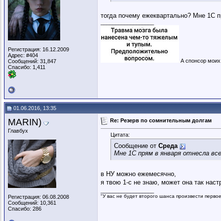
тогда почему ежеквартально? Мне 1С пр
__________________
Регистрация: 16.12.2009
Адрес: #404
А спонсор моих 
Сообщений: 31,847
Спасибо: 1,411
01.06.2016, 13:35
MARIN)
Re: Резерв по сомнительным долгам
Главбух
Цитата:
Сообщение от
Среда
Мне 1С прям в января отнесла все
в НУ можно ежемесячно,
я твою 1-с не знаю, может она так нас
__________________
"У вас не будет второго шанса произвести перво
Регистрация: 06.08.2008
Сообщений: 10,361
Спасибо: 286