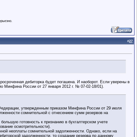
ерьезно.
#
27
 просроченная дебиторка будет погашена. И наоборот. Если уверены в
о Минфина России от 27 января 2012 г. № 07-02-18/01).
й Федерации, утвержденным приказом Минфина России от 29 июля
олженности сомнительной с отнесением сумм резервов на
 большую готовность к признанию в бухгалтерском учете
бование осмотрительности).
ичной неоплаты сомнительной задолженности. Однако, если на
дебиторской задолженности, то создание резерва по данному