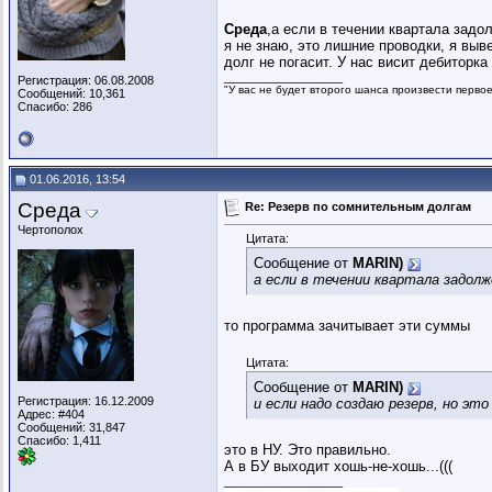
Среда
,а если в течении квартала задо
я не знаю, это лишние проводки, я выв
долг не погасит. У нас висит дебиторка
__________________
Регистрация: 06.08.2008
"У вас не будет второго шанса произвести перво
Сообщений: 10,361
Спасибо: 286
01.06.2016, 13:54
Среда
Re: Резерв по сомнительным долгам
Чертополох
Цитата:
Сообщение от
MARIN)
а если в течении квартала задол
то программа зачитывает эти суммы
Цитата:
Сообщение от
MARIN)
Регистрация: 16.12.2009
и если надо создаю резерв, но это
Адрес: #404
Сообщений: 31,847
Спасибо: 1,411
это в НУ. Это правильно.
А в БУ выходит хошь-не-хошь...(((
__________________