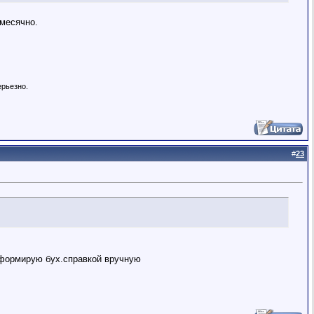
емесячно.
ерьезно.
#
23
 формирую бух.справкой вручную