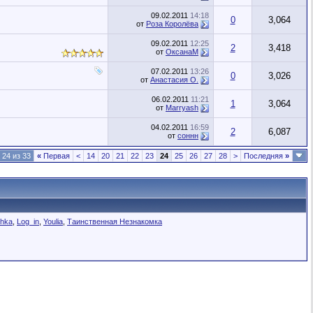
09.02.2011
14:18
0
3,064
от
Роза Королёва
09.02.2011
12:25
2
3,418
от
ОксанаМ
07.02.2011
13:26
0
3,026
от
Анастасия О.
06.02.2011
11:21
1
3,064
от
Marryash
04.02.2011
16:59
2
6,087
от
соннн
 24 из 33
«
Первая
<
14
20
21
22
23
24
25
26
27
28
>
Последняя
»
chka
,
Log_in
,
Youlia
,
Таинственная Незнакомка