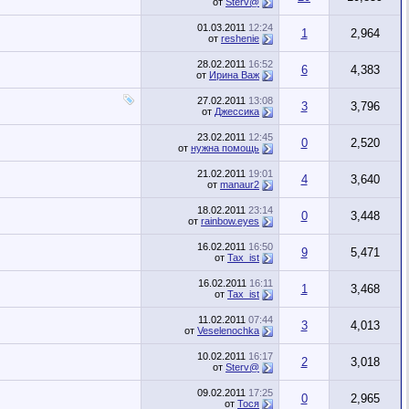
от
Sterv@
01.03.2011
12:24
1
2,964
от
reshenie
28.02.2011
16:52
6
4,383
от
Ирина Важ
27.02.2011
13:08
3
3,796
от
Джессика
23.02.2011
12:45
0
2,520
от
нужна помощь
21.02.2011
19:01
4
3,640
от
manaur2
18.02.2011
23:14
0
3,448
от
rainbow.eyes
16.02.2011
16:50
9
5,471
от
Tax_ist
16.02.2011
16:11
1
3,468
от
Tax_ist
11.02.2011
07:44
3
4,013
от
Veselenochka
10.02.2011
16:17
2
3,018
от
Sterv@
09.02.2011
17:25
0
2,965
от
Тося