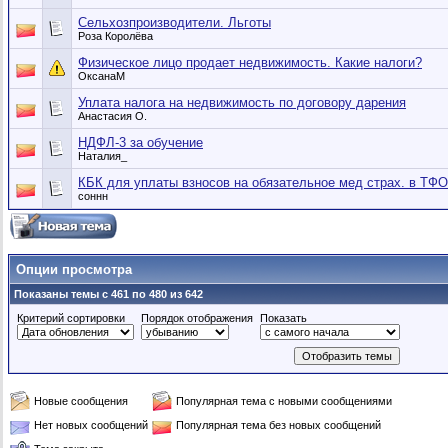
Сельхозпроизводители. Льготы
Роза Королёва
Физическое лицо продает недвижимость. Какие налоги?
ОксанаМ
Уплата налога на недвижимость по договору дарения
Анастасия О.
НДФЛ-3 за обучение
Наталия_
КБК для уплаты взносов на обязательное мед страх. в 
соннн
Опции просмотра
Показаны темы с 461 по 480 из 642
Критерий сортировки
Порядок отображения
Показать
Новые сообщения
Популярная тема с новыми сообщениями
Нет новых сообщений
Популярная тема без новых сообщений