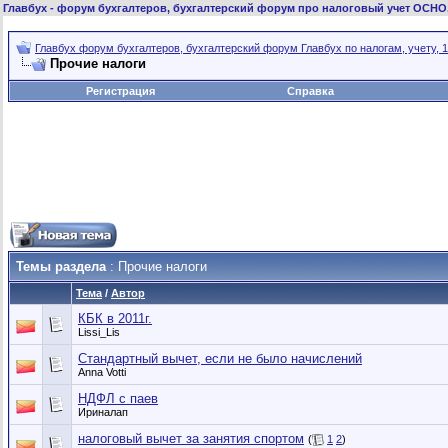
Главбух
- форум бухгалтеров, бухгалтерский форум про налоговый учет ОСНО
Главбух форум бухгалтеров, бухгалтерский форум Главбух по налогам, учету, 1
Прочие налоги
Регистрация
Справка
Темы раздела
: Прочие налоги
Тема
/
Автор
КБК в 2011г.
Lissi_Lis
Стандартный вычет, если не было начислений
Anna Votti
НДФЛ с паев
Ириналап
налоговый вычет за занятия спортом
(
1
2
)