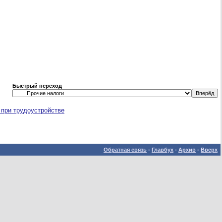
Быстрый переход
 при трудоустройстве
Обратная связь
-
Главбух
-
Архив
-
Вверх