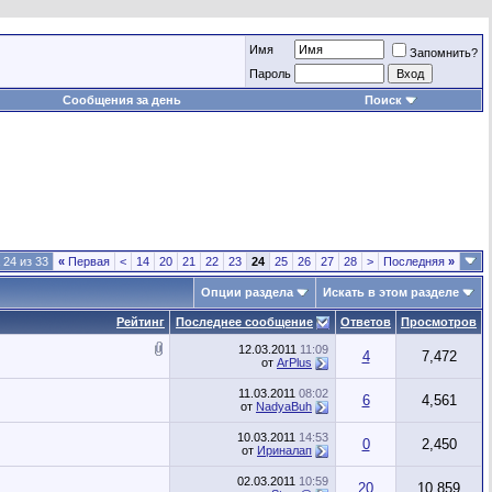
Имя
Запомнить?
Пароль
Сообщения за день
Поиск
 24 из 33
«
Первая
<
14
20
21
22
23
24
25
26
27
28
>
Последняя
»
Опции раздела
Искать в этом разделе
Рейтинг
Последнее сообщение
Ответов
Просмотров
12.03.2011
11:09
4
7,472
от
ArPlus
11.03.2011
08:02
6
4,561
от
NadyaBuh
10.03.2011
14:53
0
2,450
от
Ириналап
02.03.2011
10:59
20
10,859