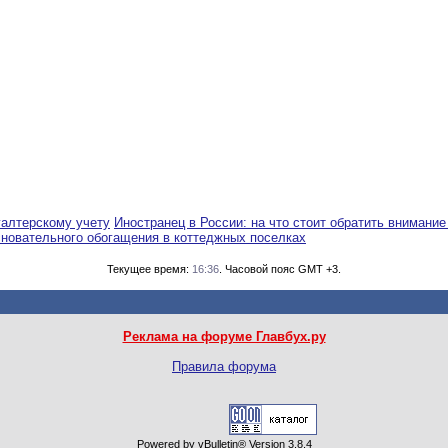
галтерскому учету
Иностранец в России: на что стоит обратить внимание
сновательного обогащения в коттеджных поселках
Текущее время:
16:36
. Часовой пояс GMT +3.
Реклама на форуме Главбух.ру
Правила форума
Powered by vBulletin® Version 3.8.4