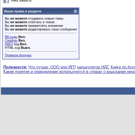
Тема закрыта
Ваши права в разделе
Вы
не можете
создавать новые темы
Вы
не можете
отвечать в темах
Вы
не можете
прикреплять вложения
Вы
не можете
редактировать свои сообщения
BB коды
Вкл.
Смайлы
Вкл.
[IMG]
код
Вкл.
HTML код
Выкл.
Правила форума
Полезности:
Что лучше: ООО или ИП?
калькулятор НДС
Книги по бух
Какие понятия и определения используются в спорах о взыскании нео