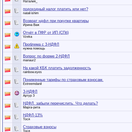
Наталия_
подоходный налог платить или нет?
natali ishim
Возврат ндфл при покупке квартиры
Ирина Важ
Отчёт в ПФР от ИП (СПб)
Vzeka
Проблема с 3-НДФЛ
нужна помощь
Вопрос по форме 2-НДФЛ
manaur2
На какой КБК платить задолженность
rainbow.eyes
Пониженные тарифы по страховым взносам.
Extreemdanil
З-НДФЛ
Артур З
НДФЛ. забыли перечислить. Что делать?
Марга-рита
НДФЛ-13%
Тося
Страховые взносы
Тося