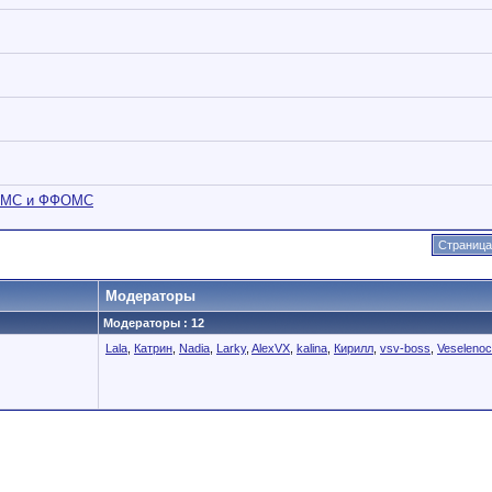
ТФОМС и ФФОМС
Страница
Модераторы
Модераторы : 12
Lala
,
Катрин
,
Nadia
,
Larky
,
AlexVX
,
kalina
,
Кирилл
,
vsv-boss
,
Veseleno