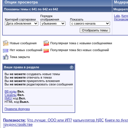
Опции просмотра
Модер
Показаны темы с 641 по 642 из 642
Модерато
Lala
,
Кат
Порядок
Незнаком
Критерий сортировки
отображения
Показать
Новые сообщения
Популярная тема с новыми сообщениями
Нет новых сообщений
Популярная тема без новых сообщений
Тема закрыта
Ваши права в разделе
Вы
не можете
создавать новые темы
Вы
не можете
отвечать в темах
Вы
не можете
прикреплять вложения
Вы
не можете
редактировать свои сообщения
BB коды
Вкл.
Смайлы
Вкл.
[IMG]
код
Вкл.
HTML код
Выкл.
Правила форума
Полезности:
Что лучше: ООО или ИП?
калькулятор НДС
Книги по бух
трудоустройстве