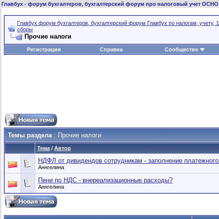
Главбух
- форум бухгалтеров, бухгалтерский форум про налоговый учет ОСНО
Главбух форум бухгалтеров, бухгалтерский форум Главбух по налогам, учету, 1
сборы
Прочие налоги
Регистрация
Справка
Сообщество
Темы раздела
: Прочие налоги
Тема
/
Автор
НДФЛ от дивидендов сотрудникам - заполнение платежного
Аннгелина
Пени по НДС - внереализационные расходы?
Аннгелина