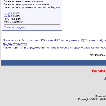
Вы
не можете
отвечать в темах
Вы
не можете
прикреплять вложения
Вы
не можете
редактировать свои сообщения
BB коды
Вкл.
Смайлы
Вкл.
[IMG]
код
Вкл.
HTML код
Выкл.
Правила форума
Полезности:
Что лучше: ООО или ИП?
калькулятор НДС
Книги по бух
трудоустройстве
Какие понятия и определения используются в спорах о взыскании нео
Текущее врем
Реклама 
П
Powered b
Copyright ©2000 - 2026,