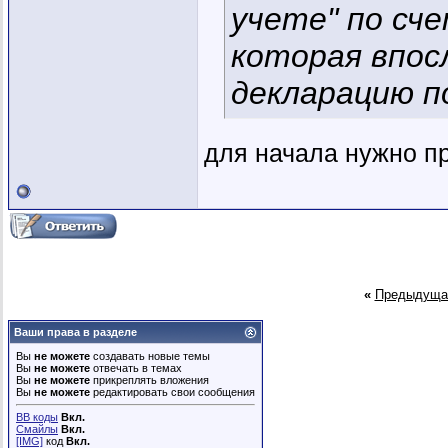
учете" по сче
которая впос
декларацию п
для начала нужно п
«
Предыдуща
Ваши права в разделе
Вы
не можете
создавать новые темы
Вы
не можете
отвечать в темах
Вы
не можете
прикреплять вложения
Вы
не можете
редактировать свои сообщения
BB коды
Вкл.
Смайлы
Вкл.
[IMG]
код
Вкл.