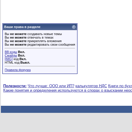
Ваши права в разделе
Вы
не можете
создавать новые темы
Вы
не можете
отвечать в темах
Вы
не можете
прикреплять вложения
Вы
не можете
редактировать свои сообщения
BB коды
Вкл.
Смайлы
Вкл.
[IMG]
код
Вкл.
HTML код
Выкл.
Правила форума
Полезности:
Что лучше: ООО или ИП?
калькулятор НДС
Книги по бух
Какие понятия и определения используются в спорах о взыскании нео