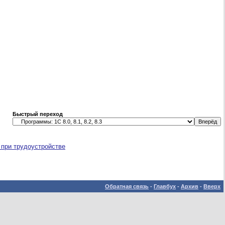
Быстрый переход
 при трудоустройстве
Обратная связь
-
Главбух
-
Архив
-
Вверх