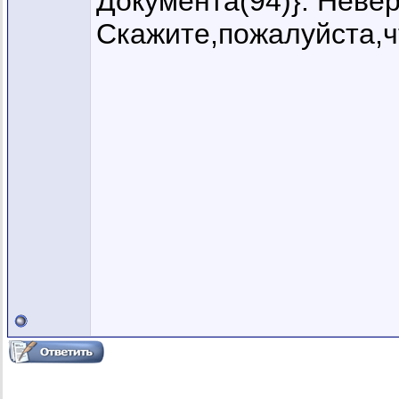
Документа(94)}: Невер
Скажите,пожалуйста,ч