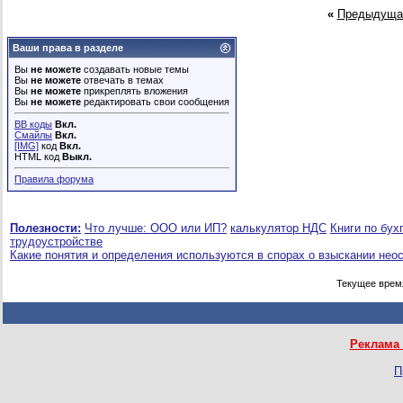
«
Предыдуща
Ваши права в разделе
Вы
не можете
создавать новые темы
Вы
не можете
отвечать в темах
Вы
не можете
прикреплять вложения
Вы
не можете
редактировать свои сообщения
BB коды
Вкл.
Смайлы
Вкл.
[IMG]
код
Вкл.
HTML код
Выкл.
Правила форума
Полезности:
Что лучше: ООО или ИП?
калькулятор НДС
Книги по бух
трудоустройстве
Какие понятия и определения используются в спорах о взыскании нео
Текущее врем
Реклама 
П