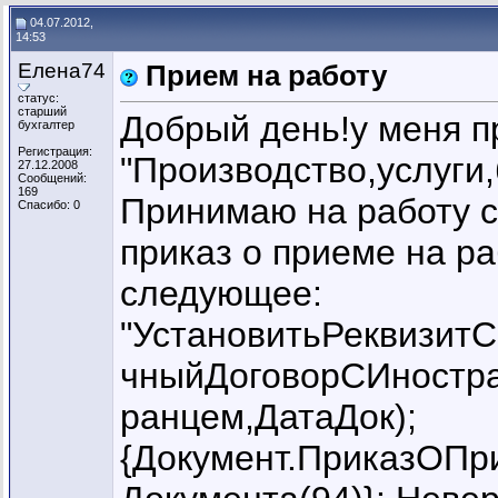
04.07.2012,
14:53
Елена74
Прием на работу
статус:
старший
Добрый день!у меня п
бухгалтер
Регистрация:
"Производство,услуги,
27.12.2008
Сообщений:
169
Принимаю на работу с
Спасибо: 0
приказ о приеме на р
следующее:
"УстановитьРеквизитС
чныйДоговорСИностра
ранцем,ДатаДок);
{Документ.ПриказОПр