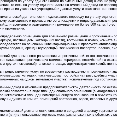
переводится на уплату единого налога на вмененный доход оказание усл
ения, то есть на уплату единого налога на вмененный доход не перевод
онирования указанных учреждений и данные услуги оказываются непос
имательской деятельности, подлежащего переводу на уплату единого нал
енному размещению и проживанию организациями и индивидуальными пр
й для временного размещения и проживания не более 500 кв. м. То е
 и проживания.
са определению помещение для временного размещения и проживания - 
квартире, частный дом, коттедж (их части), гостиничный номер, комнат
определяется на основании инвентаризационных и правоустанавливающи
упли-продажи, аренды (субаренды), технических паспортов, планов, схе
ний для временного размещения и проживания объектов гостиничного ти
о пользования проживающих (холлов, коридоров, вестибюлей на этажах
х и других помещений), а также площадь административно-хозяйственн
ы предоставления услуг по временному размещению и проживанию - зда
жилые дома, коттеджи, частные дома, постройки на приусадебных участ
сположенных на одном земельном участке), используемые под гостиницы,
ненный доход в отношении предпринимательской деятельности по оказан
еский показатель в виде площади спального помещения (в квадратных 
за исключением площади помещений общего пользования в объектах гост
саун и душевых комнат, помещений ресторанов, баров, столовых и дру
нимательской деятельности, связанного со сдачей в аренду торговых мест
ие и (или) в пользование торговых мест, расположенных в объектах ста