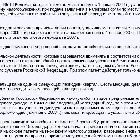
. 346.13 Кодекса, которые также вступают в силу с 1 января 2008 г., ус
у налогообложения, при подаче заявления в налоговый орган по месту
средней численности работников за указанный период и остаточной стои
ходов и расходов при исчислении налога, уплачиваемого в связи с прим
января 2008 г. и распространяются на правоотношения с 1 января 2007 
 по итогам налогового периода за 2007 г.
ядок применения упрощенной системы налогообложения на основе патента
льской деятельности, которые разрешается применять в соответствии с
на основе патента на общий порядок применения упрощенной системы н
ся патент. Налогоплательщику, имеющему патент в одном субъекте Росс
го субъекта Российской Федерации. При этом патент действует только н
ельщика на один из следующих периодов: квартал, шесть месяцев, девят
может переходить на следующий календарный год.
субъекта Российской Федерации по какому-либо из видов предпринимате
вого дохода не изменен на следующий календарный год, то в этом кал
можного к получению индивидуальным предпринимателем годового доход
да ежегодно (начиная с 2008 г.) подлежит индексации на указанный в аб
предпринимателя сообщать в налоговый орган об утрате права на прим
ния в течение 15 календарных дней с начала применения иного режим
 на основе патента на иной режим налогообложения, разрешено вновь 
о, как он утратил право на применение упрощенной системы налогообложе