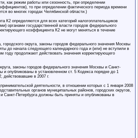
ти, как режим работы или сезонность, при определении
эффициентов), то при определении фактического периода времени
тся во многих городах Челябинской области.)
ента К2 определяются для всех категорий налогоплательщиков
ми) органами государственной власти городов федерального
рректирующего коэффициента К2 не могут меняться в течение
а, городского округа, законы городов федерального значения Москвы
ты до начала следующего календарного года и (или) не вступили в
ом году продолжают действовать значения корректирующего
округа, законы городов федерального значения Москвы и Санкт-
 и опубликованы в установленном ст. 5 Кодекса порядке до 1
, действовавшие в 2007 г.
дпринимательской деятельности, в отношении которых с 1 января 2008
редставительных органов муниципальных районов, городских округов,
 и Санкт-Петербурга должны быть приняты и опубликованы в