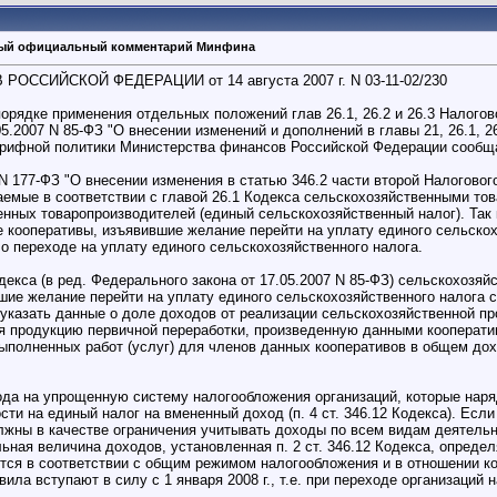
рвый официальный комментарий Минфина
СИЙСКОЙ ФЕДЕРАЦИИ от 14 августа 2007 г. N 03-11-02/230
рядке применения отдельных положений глав 26.1, 26.2 и 26.3 Налогово
5.2007 N 85-ФЗ "О внесении изменений и дополнений в главы 21, 26.1, 2
арифной политики Министерства финансов Российской Федерации сооб
 N 177-ФЗ "О внесении изменения в статью 346.2 части второй Налогово
аемые в соответствии с главой 26.1 Кодекса сельскохозяйственными то
ных товаропроизводителей (единый сельскохозяйственный налог). Так к
кооперативы, изъявившие желание перейти на уплату единого сельскохоз
е о переходе на уплату единого сельскохозяйственного налога.
Кодекса (в ред. Федерального закона от 17.05.2007 N 85-ФЗ) сельскохоз
ие желание перейти на уплату единого сельскохозяйственного налога с 1
указать данные о доле доходов от реализации сельскохозяйственной п
я продукцию первичной переработки, произведенную данными кооперати
выполненных работ (услуг) для членов данных кооперативов в общем дохо
хода на упрощенную систему налогообложения организаций, которые на
ти на единый налог на вмененный доход (п. 4 ст. 346.12 Кодекса). Ес
лжны в качестве ограничения учитывать доходы по всем видам деятель
ьная величина доходов, установленная п. 2 ст. 346.12 Кодекса, опреде
тся в соответствии с общим режимом налогообложения и в отношении к
ила вступают в силу с 1 января 2008 г., т.е. при переходе организаций 