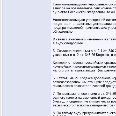
Налогоплательщикам упрощенной систе
взносов на обязательное пенсионное с
субъекте Российской Федерации, то он
Налогоплательщики упрощенной систем
представлять налоговые декларации и з
предпринимателей, применяющих упроще
обязательно.
В связи с внесением изменений в глав
в виду следующее.
5. Согласно внесенным в п. 2.1 ст. 3
указанных в п. 2 ст. 346.26 Кодекса, 
Критерии отнесения российских органи
крупнейших налогоплательщиков утверж
налогоплательщика выдает (направляет
6. Статья 346.27 Кодекса дополнена но
автогазозаправочных станциях следует
физического показателя базовой доход
7. Поправками, внесенными в ст. 346.
единого налога на вмененный доход, у
(мест для сидения, не считая места в
технического паспорта завода-изготови
8. По такому виду предпринимательской