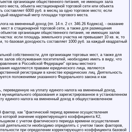
 объектов организации общественного питания, не имеющих зала
ого места, объекта нестационарной торговой сети или объекта
ь составляет 6000 руб. в месяц за одно торговое место; если
аждый квадратный метр площади торгового места.
а на вмененный доход (пп. 14 п. 2 ст. 346.26 Кодекса), - оказание
 мест в стационарной торговой сети, а также для размещения
 и объектов организации общественного питания, не имеющих залов
астка: если площадь земельного участка не превышает 10 кв. м, то
м, то базовая доходность составляет 1000 руб. за каждый квадратный
льной собственности, для организации торговых мест, а также для
их залов обслуживания посетителей, необходимо иметь в виду, что
управления в Российской Федерации" органы местного
ования наделяются правами юридического лица, являются
ственной регистрации в качестве юридических лиц. Деятельность
уется положениями указанного Федерального закона и как
, переведенную на уплату единого налога на вмененный доход,
 муниципального образования и зарегистрированное в установленном
ату единого налога на вмененный доход в общеустановленном
ой фактор, как "фактический период времени осуществления
сно которой значение корректирующего коэффициента К2,
льщиком с учетом фактического периода времени осуществления
ой деятельности необходимо определять с учетом таких факторов,
еятельности при определении корректирующего коэффициента базовой