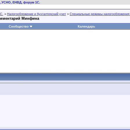
, УСНО, ЕНВД, форум 1С.
С.
>
Налогообложение и бухгалтерский учет
>
Специальные режимы налогообложения
омментарий Минфина
Сообщество
Календарь