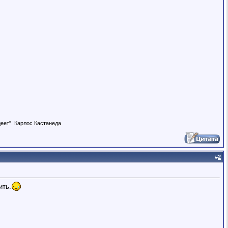
деет". Карлос Кастанеда
#
2
ить.