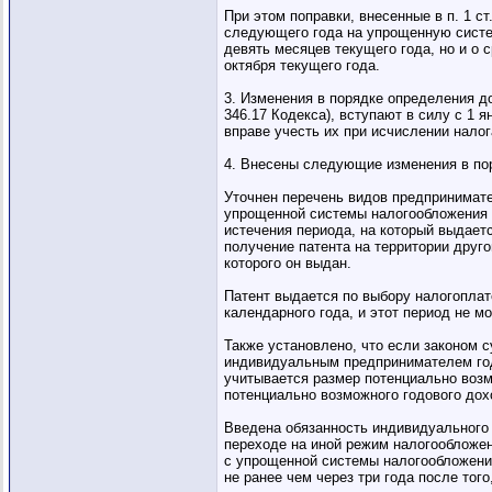
При этом поправки, внесенные в п. 1 ст
следующего года на упрощенную систем
девять месяцев текущего года, но и о 
октября текущего года.
3. Изменения в порядке определения до
346.17 Кодекса), вступают в силу с 1 
вправе учесть их при исчислении налога
4. Внесены следующие изменения в пор
Уточнен перечень видов предпринимате
упрощенной системы налогообложения 
истечения периода, на который выдает
получение патента на территории друго
которого он выдан.
Патент выдается по выбору налогоплат
календарного года, и этот период не 
Также установлено, что если законом 
индивидуальным предпринимателем годо
учитывается размер потенциально воз
потенциально возможного годового дохо
Введена обязанность индивидуального 
переходе на иной режим налогообложе
с упрощенной системы налогообложения
не ранее чем через три года после тог