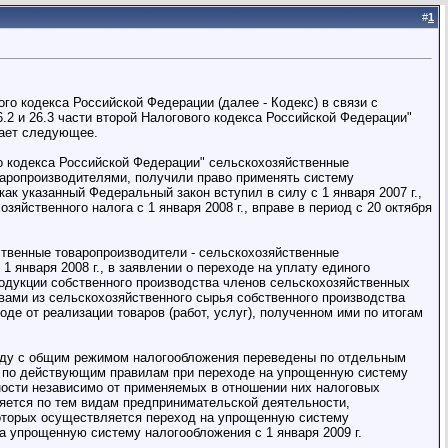
#
1
го кодекса Российской Федерации (далее - Кодекс) в связи с
6.2 и 26.3 части второй Налогового кодекса Российской Федерации"
щает следующее.
го кодекса Российской Федерации" сельскохозяйственные
варопроизводителями, получили право применять систему
ак указанный Федеральный закон вступил в силу с 1 января 2007 г.,
яйственного налога с 1 января 2008 г., вправе в период с 20 октября
яйственные товаропроизводители - сельскохозяйственные
 января 2008 г., в заявлении о переходе на уплату единого
родукции собственного производства членов сельскохозяйственных
вами из сельскохозяйственного сырья собственного производства
де от реализации товаров (работ, услуг), полученном ими по итогам
ряду с общим режимом налогообложения переведены по отдельным
ли по действующим правилам при переходе на упрощенную систему
ности независимо от применяемых в отношении них налоговых
ляется по тем видам предпринимательской деятельности,
оторых осуществляется переход на упрощенную систему
на упрощенную систему налогообложения с 1 января 2009 г.