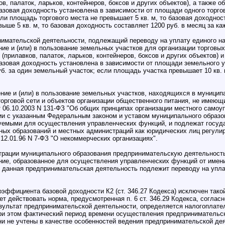
ов, палаток, ларьков, контейнеров, боксов и других объектов), а также
азовая доходность установлена в зависимости от площади одного торгов
ли площадь торгового места не превышает 5 кв. м, то базовая доходност
ыше 5 кв. м, то базовая доходность составляет 1200 руб. в месяц за к
имательской деятельности, подлежащий переводу на уплату единого налог
ие и (или) в пользование земельных участков для организации торговых
 (прилавков, палаток, ларьков, контейнеров, боксов и других объектов)
азовая доходность установлена в зависимости от площади земельного уч
б. за один земельный участок; если площадь участка превышает 10 кв. 
ние и (или) в пользование земельных участков, находящихся в муниципа
орговой сети и объектов организации общественного питания, не имеющ
от 06.10.2003 N 131-ФЗ "Об общих принципах организации местного само
вии с указанным Федеральным законом и уставом муниципального образ
емыми для осуществления управленческих функций, и подлежат государ
ых образований и местных администраций как юридических лиц регулир
12.01.96 N 7-ФЗ "О некоммерческих организациях".
трации муниципального образования предпринимательскую деятельность
ие, образованное для осуществления управленческих функций от имени
, данная предпринимательская деятельность подлежит переводу на упл
оэффициента базовой доходности К2 (ст. 346.27 Кодекса) исключен так
ет действовать норма, предусмотренная п. 6 ст. 346.29 Кодекса, согла
зультат предпринимательской деятельности, определяется налогоплате
ри этом фактический период времени осуществления предпринимательск
они не учтены в качестве особенностей ведения предпринимательской д