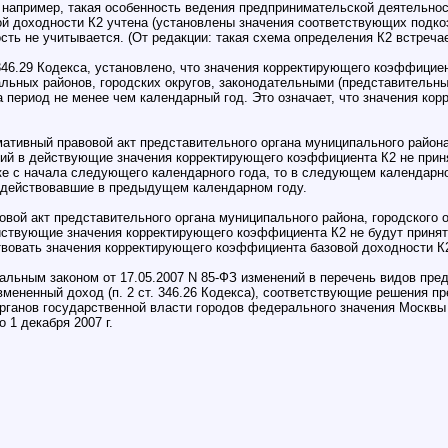
, например, такая особенность ведения предпринимательской деятельнос
й доходности К2 учтена (установлены значения соответствующих подко
ть не учитывается. (От редакции: такая схема определения К2 встречае
. 346.29 Кодекса, установлено, что значения корректирующего коэффици
ьных районов, городских округов, законодательными (представительны
а период не менее чем календарный год. Это означает, что значения ко
рмативный правовой акт представительного органа муниципального район
ний в действующие значения корректирующего коэффициента К2 не приня
ке с начала следующего календарного года, то в следующем календарн
 действовавшие в предыдущем календарном году.
овой акт представительного органа муниципального района, городского 
йствующие значения корректирующего коэффициента К2 не будут приняты
ействовать значения корректирующего коэффициента базовой доходности К2
ральным законом от 17.05.2007 N 85-ФЗ изменений в перечень видов пре
вмененный доход (п. 2 ст. 346.26 Кодекса), соответствующие решения п
рганов государственной власти городов федерального значения Москвы
 1 декабря 2007 г.