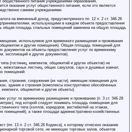
уг общественного питания учреждениями образования,
ится оказание услуг общественного питания, если это является
редственно самими учреждениями.
ога на вмененный доход, предусмотренного пп. 12 п. 2 ст. 346.26
едпринимателями, использующими в каждом объекте предоставления
сть общая площадь спальных помещений заменена на общую площадь
помещение, используемое для временного размещения и проживания
а в общежитии и другие помещения). Общая площадь помещений для
х документов на объекты предоставления услуг по временному
м, экспликаций и других документов).
па (гостиниц, кемпингов, общежитий и других объектов) не
, межэтажных лестниц, общих санузлов, саун и душевых комнат,
ых помещений.
ния, строения, сооружения (их части), имеющие помещения для
ках, здания и строения (комплексы конструктивно обособленных
 кемпинги, общежития и другие объекты).
ию услуг по временному размещению и проживанию (п. 3 ст. 346.29
метрах), под которой следует понимать площадь помещения для
иничного типа (холлов, коридоров, вестибюлей на этажах,
гих помещений), а также площади административно-хозяйственных
 (пп. 13 п. 2 ст. 346.26 Кодекса), к которому отнесено оказание
ционарной торговой сети, не имеющих торговых залов, объектов