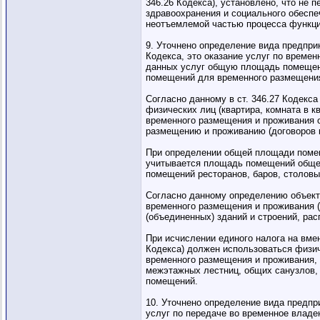
346.26 Кодекса), установлено, что не 
здравоохранения и социального обеспеч
неотъемлемой частью процесса функци
9. Уточнено определение вида предприн
Кодекса, это оказание услуг по врем
данных услуг общую площадь помещени
помещений для временного размещения
Согласно данному в ст. 346.27 Кодек
физических лиц (квартира, комната в 
временного размещения и проживания 
размещению и проживанию (договоров к
При определении общей площади помеще
учитывается площадь помещений общег
помещений ресторанов, баров, столовы
Согласно данному определению объект
временного размещения и проживания (
(объединенных) зданий и строений, ра
При исчислении единого налога на вме
Кодекса) должен использоваться физич
временного размещения и проживания, 
межэтажных лестниц, общих санузлов, 
помещений.
10. Уточнено определение вида предпри
услуг по передаче во временное владен