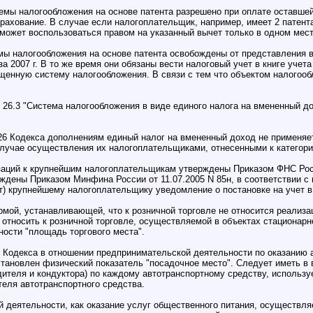
мы налогообложения на основе патента разрешено при оплате оставшей
трахование. В случае если налогоплательщик, например, имеет 2 патент
 может воспользоваться правом на указанный вычет только в одном мест
ы налогообложения на основе патента освобождены от представления в
а 2007 г. В то же время они обязаны вести налоговый учет в книге уче
нную систему налогообложения. В связи с тем что объектом налогообл
у 26.3 "Система налогообложения в виде единого налога на вмененный 
46.26 Кодекса дополнениям единый налог на вмененный доход не применя
в случае осуществления их налогоплательщиками, отнесенными к категори
заций к крупнейшим налогоплательщикам утверждены Приказом ФНС Росс
дены Приказом Минфина России от 11.07.2005 N 85н, в соответствии с
) крупнейшему налогоплательщику уведомление о постановке на учет в
рмой, устанавливающей, что к розничной торговле не относится реализа
 относить к розничной торговле, осуществляемой в объектах стационарн
ности "площадь торгового места".
29 Кодекса в отношении предпринимательской деятельности по оказанию
становлен физический показатель "посадочное место". Следует иметь в
одителя и кондуктора) по каждому автотранспортному средству, использ
теля автотранспортного средства.
 деятельности, как оказание услуг общественного питания, осуществляе