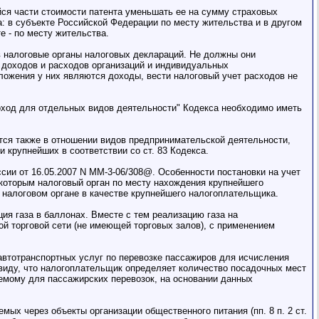
ся части стоимости патента уменьшать ее на сумму страховых
а: в субъекте Российской Федерации по месту жительства и в другом
е - по месту жительства.
 налоговые органы налоговых деклараций. Не должны они
та доходов и расходов организаций и индивидуальных
ожения у них являются доходы, вести налоговый учет расходов не
доход для отдельных видов деятельности" Кодекса необходимо иметь
ется также в отношении видов предпринимательской деятельности,
и крупнейших в соответствии со ст. 83 Кодекса.
ии от 16.05.2007 N ММ-3-06/308@. Особенности постановки на учет
 которым налоговый орган по месту нахождения крупнейшего
 налоговом органе в качестве крупнейшего налогоплательщика.
ция газа в баллонах. Вместе с тем реализацию газа на
ой торговой сети (не имеющей торговых залов), с применением
 автотранспортных услуг по перевозке пассажиров для исчисления
 виду, что налогоплательщик определяет количество посадочных мест
уемому для пассажирских перевозок, на основании данных
мых через объекты организации общественного питания (пп. 8 п. 2 ст.