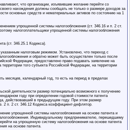
танавливают, что организации, изъявившие желание перейти со
 своего нахождения должны сообщать не только о размере доходов за
мости основных средств и нематериальных активов по состоянию на 1
енением упрощенной системы налогообложения (ст. 346.16 и п. 2 ст.
г. Поэтому налогоплательщики упрощенной системы налогообложения
 (ст. 346.25.1 Кодекса).
 указанным налоговым режимом. Установлено, что переход с
алогообложения и обратно может быть осуществлен только после
ийской Федерации, предоставлено право подавать заявление на
а территории того субъекта Российской Федерации, на территории
ь месяцев, календарный год, то есть на период в пределах
льской деятельности размер потенциально возможного к получению
ендарном году при определении годовой стоимости патента
а, действовавший в предыдущем году. При этом размер
з. 2 п. 2 ст. 346.12 Кодекса коэффициент-дефлятор.
енение упрощенной системы налогообложения на основе патента и
а налогообложения. Индивидуальному предпринимателю, перешедшему
перейти на упрощенную систему налогообложения на основе патента
ния на основе патента.