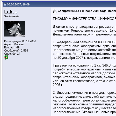
03.10.2007, 18:09
Lala
Спецрежимы с 1 января 2008 года: пе
Злой гений!
ПИСЬМО МИНИСТЕРСТВА ФИНАНСОВ РОС
В связи с поступающими вопросами о по
принятием Федерального закона от 17.0
Департамент налоговой и таможенно-т
Регистрация: 08.11.2006
1. Федеральным законом от 03.11.2006
Адрес: Москва
потребительские кооперативы, признав
Возраст: 49
налогообложения для сельскохозяйствен
Сообщений: 2,564
сельскохозяйственные потребительские 
Спасибо: 14
по 20 декабря 2007 г. подать заявлени
При этом на основании п. 1 ст. 346.3 
потребительские кооперативы, изъявивш
сельскохозяйственного налога должны 
потребительских кооперативов, включа
членов этих кооперативов, а также от 
2006 г.
2. Внесены изменения в порядок пере
видам предпринимательской деятельнос
налогообложения такие организации до
режимов, то по новым правилам предел
налогообложение которых осуществляе
налогообложения. Указанные новые прав