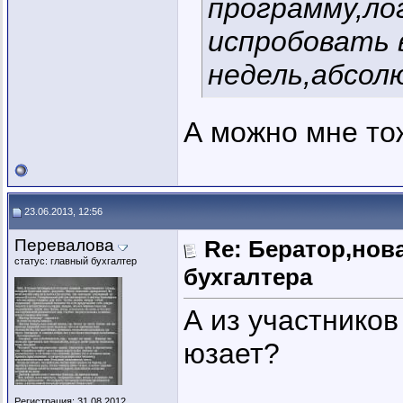
программу,ло
испробовать 
недель,абсол
А можно мне то
23.06.2013, 12:56
Перевалова
Re: Бератор,нов
статус: главный бухгалтер
бухгалтера
А из участников
юзает?
Регистрация: 31.08.2012