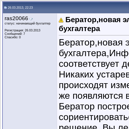
Анастасия Английская
Re: Бератор,новая электронная...
30.04.2013
26.03.2013, 22:23
Перевалова
Re: Бератор,новая электронная...
23.06.2013,
12:56
Анастасия Английская
Re: Бератор,новая электронная...
30.06.2013,
23
ras20066
Бератор,новая э
Перевалова
Re: Бератор,новая электронная...
04.07.2013,
15:09
статус: начинающий бухгалтер
Анастасия Английская
Re: Бератор,новая электронная...
08.07.
бухгалтера
Регистрация: 26.03.2013
Дополнительные ответы в подтемах
Сообщений: 7
Спасибо: 0
Бератор,новая 
бухгалтера,Инф
соответствует 
Никаких устаре
происходят изме
же появляются 
Бератор постро
сориентировать
решение. Вы ле