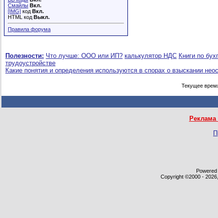
Смайлы
Вкл.
[IMG]
код
Вкл.
HTML код
Выкл.
Правила форума
Полезности:
Что лучше: ООО или ИП?
калькулятор НДС
Книги по бух
трудоустройстве
Какие понятия и определения используются в спорах о взыскании нео
Текущее врем
Реклама 
П
Powered b
Copyright ©2000 - 2026,