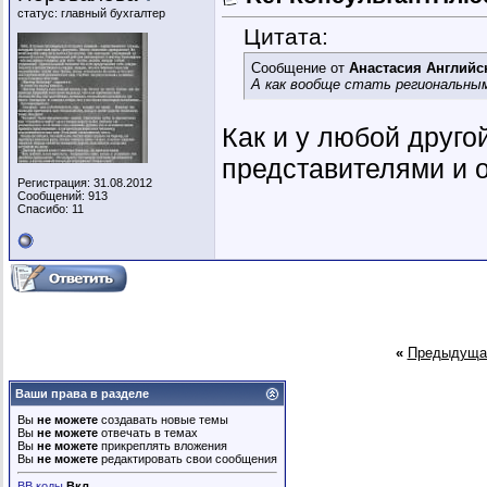
статус: главный бухгалтер
Цитата:
Сообщение от
Анастасия Английс
А как вообще стать региональн
Как и у любой друг
представителями и о
Регистрация: 31.08.2012
Сообщений: 913
Спасибо: 11
«
Предыдуща
Ваши права в разделе
Вы
не можете
создавать новые темы
Вы
не можете
отвечать в темах
Вы
не можете
прикреплять вложения
Вы
не можете
редактировать свои сообщения
BB коды
Вкл.