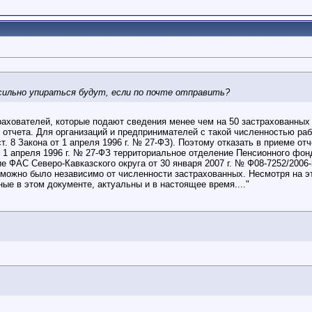
 сильно упираться будут, если по почте отправить?
трахователей, которые подают сведения менее чем на 50 застрахованных
 отчета. Для организаций и предпринимателей с такой численностью ра
 ст. 8 Закона от 1 апреля 1996 г. № 27-ФЗ). Поэтому отказать в приеме о
от 1 апреля 1996 г. № 27-ФЗ территориальное отделение Пенсионного фо
ие ФАС Северо-Кавказского округа от 30 января 2007 г. № Ф08-7252/2006
можно было независимо от численности застрахованных. Несмотря на э
ые в этом документе, актуальны и в настоящее время...."