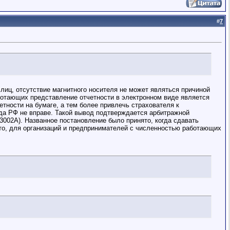
#
7
 лиц, отсутствие магнитного носителя не может являться причиной
ботающих представление отчетности в электронном виде является
тчетности на бумаге, а тем более привлечь страхователя к
нда РФ не вправе. Такой вывод подтверждается арбитражной
-3002А). Названное постановление было принято, когда сдавать
то, для организаций и предпринимателей с численностью работающих