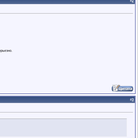
#
2
ерьезно.
#
3