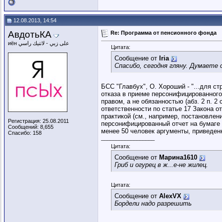
12.08.2013, 14:54
АвдотьКА
Re: Программа от пенсионного фонда
иён على زبي - لاتنيك راسي
Цитата:
Сообщение от
Iria
Спасибо, сегодня гляну. Думаете
БСС "Главбух", О. Хороший - "...для с
отказа в приеме персонифицированного
правом, а не обязанностью (абз. 2 п. 2
ответственности по статье 17 Закона 
практикой (см., например, постановлен
Регистрация: 25.08.2011
персонифицированный отчет на бумаге 
Сообщений: 8,655
менее 50 человек аргументы, приведенн
Спасибо: 158
__________________
Цитата:
Сообщение от
Марина1610
Гриб и огурец в ж...е-не жилец.
Цитата:
Сообщение от
AlexVX
Бордели надо разрешить