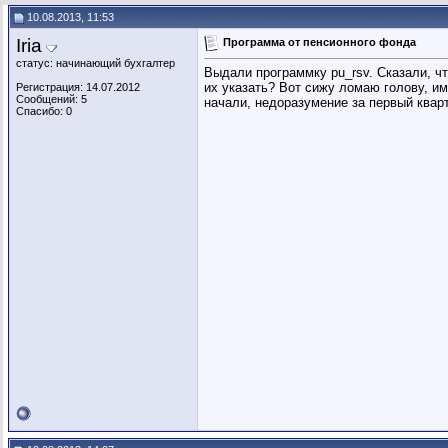
Среда
Re: Программа от пенсионного...
12.08.2013,
14:55
10.08.2013, 11:53
Iria
Программа от пенсионного фонда
статус: начинающий бухгалтер
Выдали программку pu_rsv. Сказали, что
их указать? Вот сижу ломаю голову, им
Регистрация: 14.07.2012
Сообщений: 5
начали, недоразумение за первый кварт
Спасибо: 0