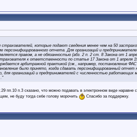
.для страхователей, которые подают сведения менее чем на 50 застр
еме персонифицированного отчета. Для организаций и предпринимате
ляется правом, а не обязанностью (абз. 2 п. 2 ст. 8 Закона от 1 ап
 страхователя к ответственности по статье 17 Закона от 1 апреля 
рждается арбитражной практикой (см., например, постановление ФАС С
тановление было принято, когда сдавать персонифицированный отчет 
, для организаций и предпринимателей с численностью работающих м
."
т.29 пп.10 п.3 сказано, что можно подавать в электронном виде наравне 
бщем, не буду тогда себе голову морочить
Спасибо за поддержку.