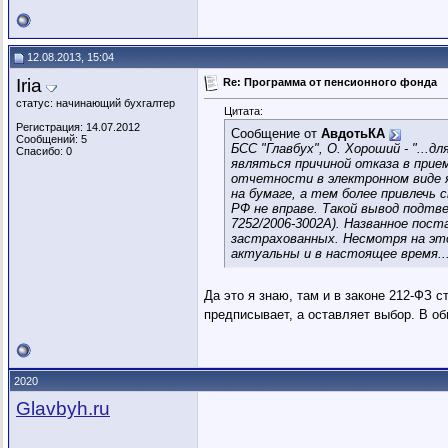
12.08.2013, 15:04
Iria
Re: Программа от пенсионного фонда
статус: начинающий бухгалтер
Цитата:
Регистрация: 14.07.2012
Сообщение от
АвдотьКА
Сообщений: 5
БСС "Главбух", О. Хороший - "..
Спасибо: 0
являться причиной отказа в при
отчетности в электронном виде яв
на бумаге, а тем более привлечь
РФ не вправе. Такой вывод подтве
7252/2006-3002А). Названное пос
застрахованных. Несмотря на это
актуальны и в настоящее время...
Да это я знаю, там и в законе 212-ФЗ с
предписывает, а оставляет выбор. В о
2020
Glavbyh.ru