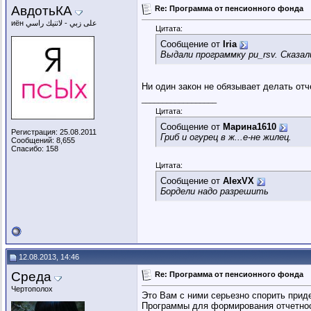
АвдотьКА
Re: Программа от пенсионного фонда
иён على زبي - لاتنيك راسي
Цитата:
Сообщение от
Iria
Выдали программку pu_rsv. Сказал
Ни один закон не обязывает делать 
__________________
Цитата:
Сообщение от
Марина1610
Регистрация: 25.08.2011
Гриб и огурец в ж...е-не жилец.
Сообщений: 8,655
Спасибо: 158
Цитата:
Сообщение от
AlexVX
Бордели надо разрешить
12.08.2013, 14:46
Среда
Re: Программа от пенсионного фонда
Чертополох
Это Вам с ними серьезно спорить приде
Программы для формирования отчетност