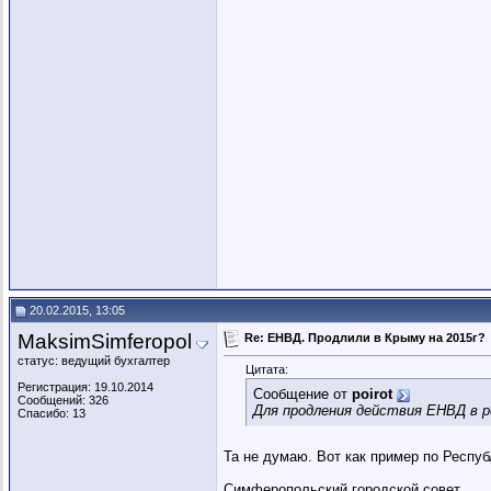
20.02.2015, 13:05
MaksimSimferopol
Re: ЕНВД. Продлили в Крыму на 2015г?
статус: ведущий бухгалтер
Цитата:
Регистрация: 19.10.2014
Сообщение от
poirot
Сообщений: 326
Для продления действия ЕНВД в р
Спасибо: 13
Та не думаю. Вот как пример по Респу
Симферопольский городской совет