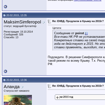
20.02.2015, 13:35
MaksimSimferopol
Re: ЕНВД. Продлили в Крыму на 2015г?
статус: ведущий бухгалтер
Цитата:
Регистрация: 19.10.2014
Сообщение от
poirot
Сообщений: 326
Все-таки НК РФ не устанавливает
Спасибо: 13
Конкретные ставки на своей тер
года не действуют в 2015. Но эт
ставки применять, выходит, те же
Подождите. В решении Симферополя ка
такой режим по всему Крыму. Т.к. Рес
РФ.
20.02.2015, 13:36
Аланда
Re: ЕНВД. Продлили в Крыму на 2015г?
Статуса нет никакого
на 2015 год