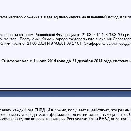
еме налогообложения в виде единого налога на вмененный доход для о
уционным законом Российской Федерации от 21.03.2014 N 6-ФКЗ "О при
ъектов - Республики Крым и города федерального значения Севастополя", .
ики Крым от 14.05.2014 N 97/09/01-09-17-04, Симферопольский городс
г. Симферополя с 1 июля 2014 года до 31 декабря 2014 года систем
левать каждый год ЕНВД. И в Крыму, получается, действует, это решени
кие районы и города. Хотя, формально, действительно, выходит, что в 
ферополе, как на всей территории Республики Крым ЕНВД действует. Как