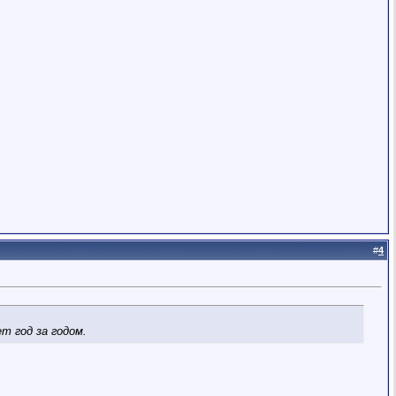
#
4
т год за годом.