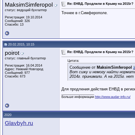
MaksimSimferopol
Re: ЕНВД. Продлили в Крыму на 2015г?
статус: ведущий бухгалтер
Точнее в г.Симферополе.
Регистрация: 19.10.2014
Сообщений: 326
Спасибо: 13
20.02.2015, 10:15
poirot
Re: ЕНВД. Продлили в Крыму на 2015г?
статус: главный бухгалтер
Цитата:
Регистрация: 16.04.2014
Сообщение от
MaksimSimferopol
Адрес: Нижний Новгород
Вот сижу и немогу найти нормати
Сообщений: 977
2014г. принимали. А на 2015г. нет 
Спасибо: 673
Для продления действия ЕНВД в регион
__________________
Больше информации
http://www.audar-info.ru/
2020
Glavbyh.ru