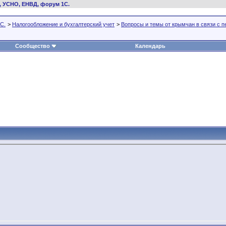
, УСНО, ЕНВД, форум 1С.
С.
>
Налогообложение и бухгалтерский учет
>
Вопросы и темы от крымчан в связи с 
Сообщество
Календарь