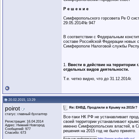
Р е ш е н и е
Симферопольского горсовета Ре О сист
29.05.2014№ 947
В соответствии с Федеральным констит
составе Российской Федерации новых суб
Симферополе Налоговой службы Республ
1.
Ввести в действие на территории 
отдельных видов деятельности.
Т.е. четко видно, что до 31.12.2014г.
20.02.2015, 13:29
poirot
Re: ЕНВД. Продлили в Крыму на 2015г?
статус: главный бухгалтер
Все-таки НК РФ не устанавливает прод
своей территории устанавливают крымс
Регистрация: 16.04.2014
Адрес: Нижний Новгород
именно Симферопольских властей, в Сим
Сообщений: 977
решения на 2015 год не было принято.
Спасибо: 673
__________________
Больше информации
http://www.audar-info.ru/