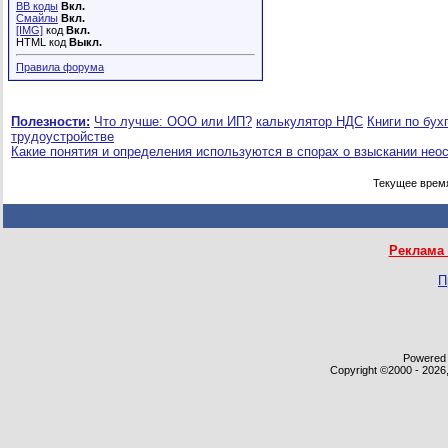
BB коды
Вкл.
Смайлы
Вкл.
[IMG]
код
Вкл.
HTML код
Выкл.
Правила форума
Полезности:
Что лучше: ООО или ИП?
калькулятор НДС
Книги по бух
трудоустройстве
Какие понятия и определения используются в спорах о взыскании нео
Текущее врем
Реклама 
П
Powered b
Copyright ©2000 - 2026,