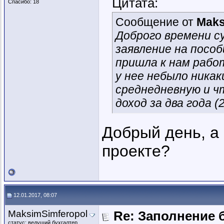
Цитата:
Спасибо: 18
Сообщение от
Maks
Доброго времени с
заявление на посо
пришла к нам работ
у нее небыло никак
среднедневную и ч
доход за два года 
Добрый день, а
проекте?
12.01.2017, 08:07
MaksimSimferopol
Re: Заполнение 
статус: ведущий бухгалтер