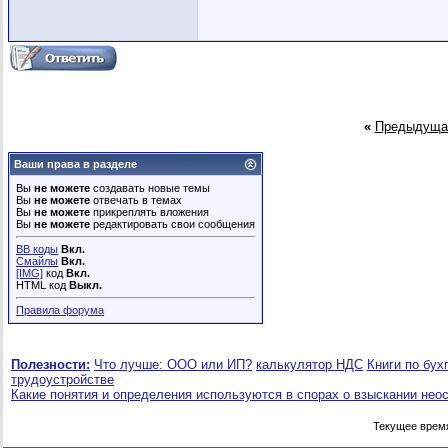
«
Предыдуща
Ваши права в разделе
Вы
не можете
создавать новые темы
Вы
не можете
отвечать в темах
Вы
не можете
прикреплять вложения
Вы
не можете
редактировать свои сообщения
BB коды
Вкл.
Смайлы
Вкл.
[IMG]
код
Вкл.
HTML код
Выкл.
Правила форума
Полезности:
Что лучше: ООО или ИП?
калькулятор НДС
Книги по бух
трудоустройстве
Какие понятия и определения используются в спорах о взыскании нео
Текущее врем