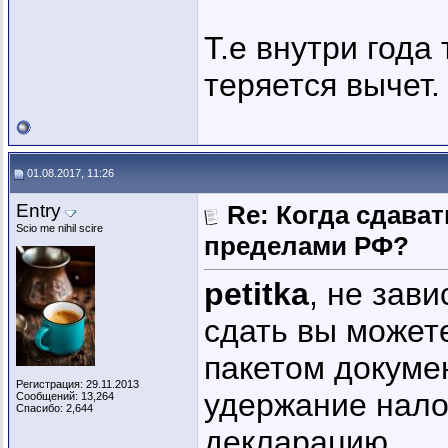
Т.е внутри года
теряется вычет.
01.08.2017, 11:26
Entry
Re: Когда сдава
Scio me nihil scire
пределами РФ?
petitka
, не зави
сдать вы можете
пакетом докуме
Регистрация: 29.11.2013
удержание нало
Сообщений: 13,264
Спасибо: 2,644
декларацию.