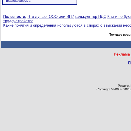
Правила форума
Полезности:
Что лучше: ООО или ИП?
калькулятор НДС
Книги по бух
трудоустройстве
Какие понятия и определения используются в спорах о взыскании нео
Текущее врем
Реклама 
П
Powered b
Copyright ©2000 - 2026,