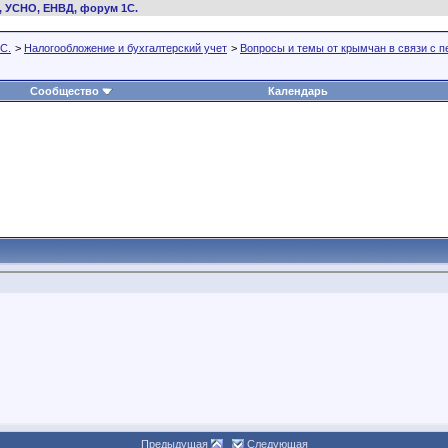
, УСНО, ЕНВД, форум 1С.
С.
>
Налогообложение и бухгалтерский учет
>
Вопросы и темы от крымчан в связи с 
Сообщество
Календарь
Предыдущая
Следующая