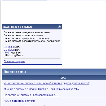
Ваши права в разделе
Вы
не можете
создавать новые темы
Вы
не можете
отвечать в темах
Вы
не можете
прикреплять вложения
Вы
не можете
редактировать свои сообщения
BB коды
Вкл.
Смайлы
Вкл.
[IMG]
код
Вкл.
HTML код
Выкл.
Правила форума
Похожие темы
Тема
ИП на патентной системе - как налогоблагается другая деятельность?
Мнение о системе "Биллинг Онлайн" - для начислений за ЖКУ
По патентной системе налогообложения 2013
НДС в патентной системе