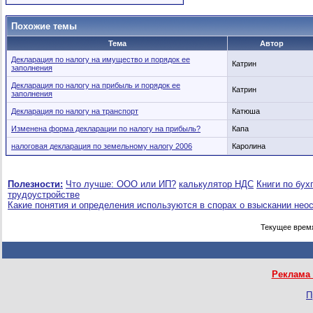
Похожие темы
Тема
Автор
Декларация по налогу на имущество и порядок ее
Катрин
заполнения
Декларация по налогу на прибыль и порядок ее
Катрин
заполнения
Декларация по налогу на транспорт
Катюша
Изменена форма декларации по налогу на прибыль?
Капа
налоговая декларация по земельному налогу 2006
Каролина
Полезности:
Что лучше: ООО или ИП?
калькулятор НДС
Книги по бух
трудоустройстве
Какие понятия и определения используются в спорах о взыскании нео
Текущее врем
Реклама 
П