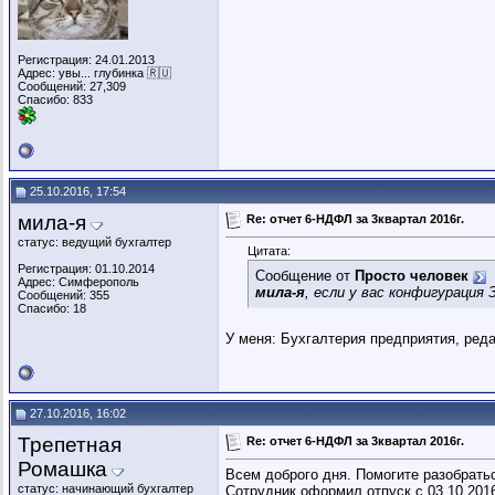
Регистрация: 24.01.2013
Адрес: увы... глубинка 🇷🇺
Сообщений: 27,309
Спасибо: 833
25.10.2016, 17:54
мила-я
Re: отчет 6-НДФЛ за 3квартал 2016г.
статус: ведущий бухгалтер
Цитата:
Регистрация: 01.10.2014
Сообщение от
Просто человек
Адрес: Симферополь
мила-я
, если у вас конфигурация
Сообщений: 355
Спасибо: 18
У меня: Бухгалтерия предприятия, редак
27.10.2016, 16:02
Трепетная
Re: отчет 6-НДФЛ за 3квартал 2016г.
Ромашка
Всем доброго дня. Помогите разобрать
статус: начинающий бухгалтер
Сотрудник оформил отпуск с 03.10.201