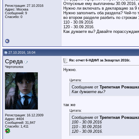
Отпускные ему выплачены 30.09.2016, 
Регистрация: 27.10.2016
Нужно ли включать в декларацию за 9
Адрес: Москва
Нужно заполнить оба раздела? Чей-то т
Сообщений: 9
Спасибо: 0
во втором разделе разбить по строкам 1
110 - 30.09.2016
120 - 30.09.2016.
Как думаете вы? Давайте порассуждаем
27.10.2016, 16:04
Среда
Re: отчет 6-НДФЛ за 3квартал 2016г.
Чертополох
Нужно.
Цитата:
Сообщение от
Трепетная Ромашк
Как думаете вы?
так же
Цитата:
Регистрация: 16.12.2009
Сообщение от
Трепетная Ромашк
Адрес: #404
100 - 30.09.2016
Сообщений: 31,847
Спасибо: 1,411
110 - 30.09.2016
120 - 30.09.2016.