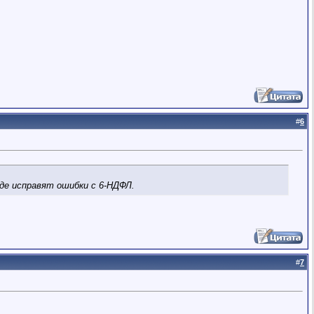
#
6
где исправят ошибки с 6-НДФЛ.
#
7