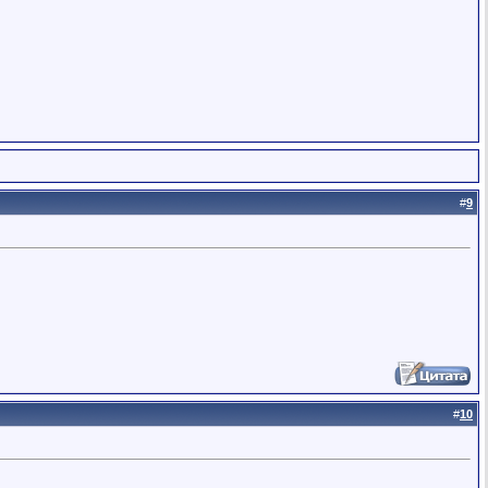
#
9
#
10