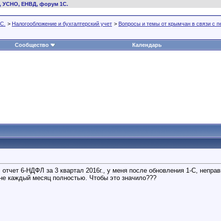
, УСНО, ЕНВД, форум 1С.
С.
>
Налогообложение и бухгалтерский учет
>
Вопросы и темы от крымчан в связи с 
Сообщество
Календарь
отчет 6-НДФЛ за 3 квартал 2016г., у меня после обновления 1-С, неправ
о не каждый месяц полностью. Чтобы это значило???