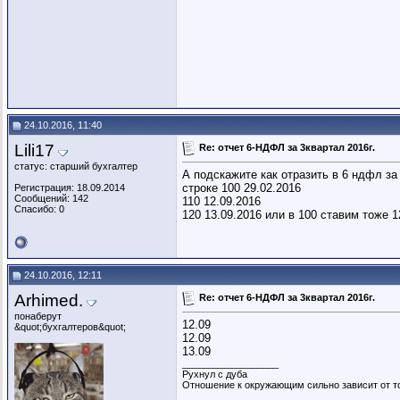
24.10.2016, 11:40
Lili17
Re: отчет 6-НДФЛ за 3квартал 2016г.
статус: старший бухгалтер
А подскажите как отразить в 6 ндфл за
строке 100 29.02.2016
Регистрация: 18.09.2014
Сообщений: 142
110 12.09.2016
Спасибо: 0
120 13.09.2016 или в 100 ставим тоже 1
24.10.2016, 12:11
Arhimed.
Re: отчет 6-НДФЛ за 3квартал 2016г.
понаберут
12.09
&quot;бухгалтеров&quot;
12.09
13.09
__________________
Рухнул с дуба
Отношение к окружающим сильно зависит от то