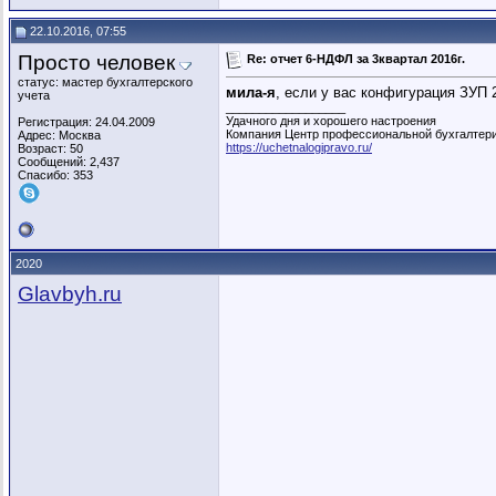
22.10.2016, 07:55
Просто человек
Re: отчет 6-НДФЛ за 3квартал 2016г.
статус: мастер бухгалтерского
мила-я
, если у вас конфигурация ЗУП 
учета
__________________
Удачного дня и хорошего настроения
Регистрация: 24.04.2009
Компания Центр профессиональной бухгалтер
Адрес: Москва
https://uchetnalogipravo.ru/
Возраст: 50
Сообщений: 2,437
Спасибо: 353
2020
Glavbyh.ru