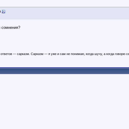
а
и сомнения?
ответов — сарказм. Сарказм — я уже и сам не понимаю, когда шучу, а когда говорю с