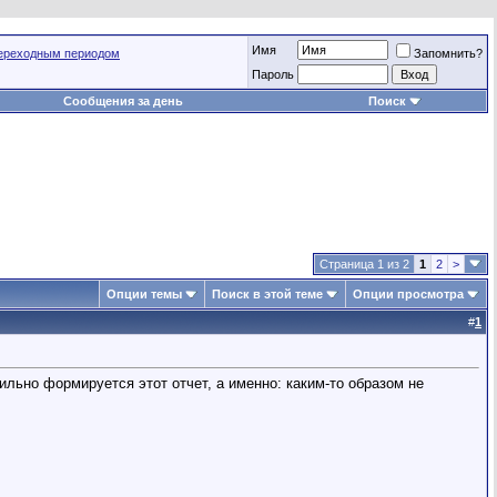
Имя
переходным периодом
Запомнить?
Пароль
Сообщения за день
Поиск
Страница 1 из 2
1
2
>
Опции темы
Поиск в этой теме
Опции просмотра
#
1
ильно формируется этот отчет, а именно: каким-то образом не