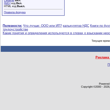
Смайлы
Вкл.
[IMG]
код
Вкл.
HTML код
Выкл.
Правила форума
Полезности:
Что лучше: ООО или ИП?
калькулятор НДС
Книги по бух
трудоустройстве
Какие понятия и определения используются в спорах о взыскании нео
Текущее врем
Реклама 
П
Powered b
Copyright ©2000 - 2026,