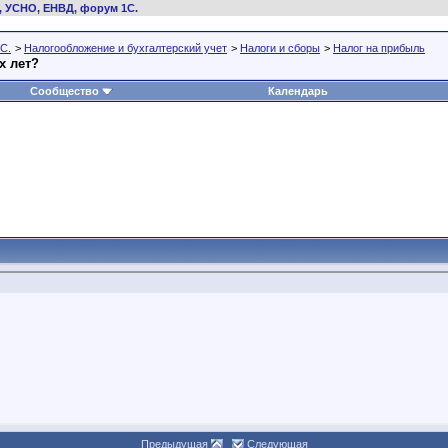
, УСНО, ЕНВД, форум 1С.
С.
>
Налогообложение и бухгалтерский учет
>
Налоги и сборы
>
Налог на прибыль
х лет?
Сообщество
Календарь
Предыдущая
Следующая