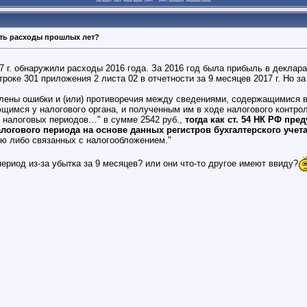
сть расходы прошлых лет?
 г. обнаружили расходы 2016 года. За 2016 год была прибыль в деклар
роке 301 приложения 2 листа 02 в отчетности за 9 месяцев 2017 г. Но за 9
лены ошибки и (или) противоречия между сведениями, содержащимися в
имся у налогового органа, и полученным им в ходе налогового контроля
 налоговых периодов…" в сумме 2542 руб.,
тогда как ст. 54 НК РФ пр
алогового периода на основе данных регистров бухгалтерского учет
ю либо связанных с налогообложением."
ериод из-за убытка за 9 месяцев? или они что-то другое имеют ввиду?