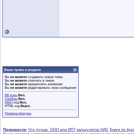
Ваши права в разделе
Вы
не можете
создавать новые темы
Вы
не можете
отвечать в темах
Вы
не можете
прикреплять вложения
Вы
не можете
редактировать свои сообщения
BB коды
Вкл.
Смайлы
Вкл.
[IMG]
код
Вкл.
HTML код
Выкл.
Правила форума
Полезности:
Что лучше: ООО или ИП?
калькулятор НДС
Книги по бух