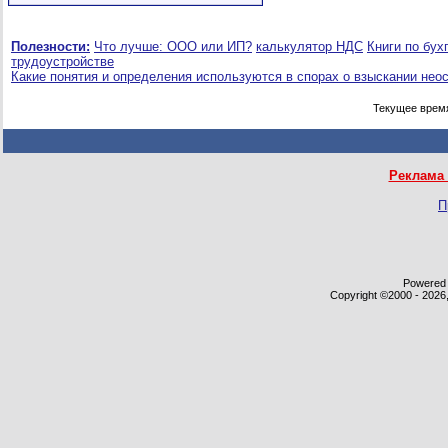
Полезности:
Что лучше: ООО или ИП?
калькулятор НДС
Книги по бух
трудоустройстве
Какие понятия и определения используются в спорах о взыскании нео
Текущее врем
Реклама 
П
Powered b
Copyright ©2000 - 2026,