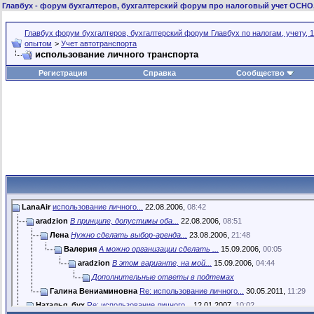
Главбух
- форум бухгалтеров, бухгалтерский форум про налоговый учет ОСНО
Главбух форум бухгалтеров, бухгалтерский форум Главбух по налогам, учету, 1
опытом
>
Учет автотранспорта
использование личного транспорта
Регистрация
Справка
Сообщество
LanaAir
использование личного...
22.08.2006,
08:42
aradzion
В принципе, допустимы оба...
22.08.2006,
08:51
Лена
Нужно сделать выбор-аренда...
23.08.2006,
21:48
Валерия
А можно организации сделать ...
15.09.2006,
00:05
aradzion
В этом варианте, на мой...
15.09.2006,
04:44
Дополнительные ответы в подтемах
Галина Вениаминовна
Re: использование личного...
30.05.2011,
11:29
Наталья_бух
Re: использование личного...
12.01.2007,
10:02