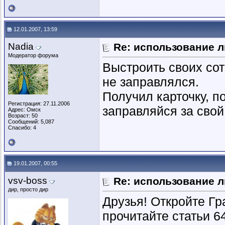
12.01.2007, 13:59
Nadia
Re: использование л
Модератор форума
Выстроить своих сот
не заправлялся.
Получил карточку, п
Регистрация: 27.11.2006
заправляйся за свой 
Адрес: Омск
Возраст: 50
Сообщений: 5,087
Спасибо: 4
19.01.2007, 00:55
vsv-boss
Re: использование л
дир, просто дир
Друзья! Откройте Гр
прочитайте статьи 64