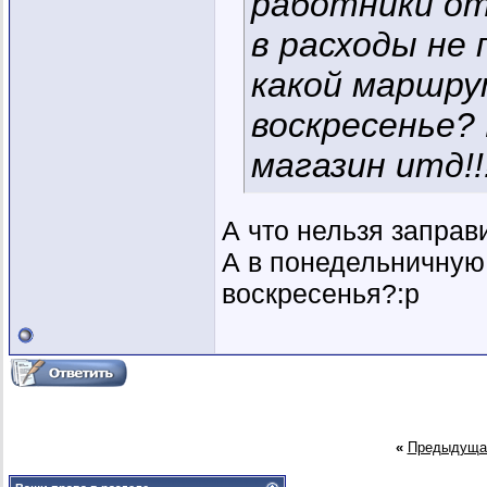
работники от
в расходы не
какой маршру
воскресенье? 
магазин итд!!
А что нельзя заправ
А в понедельничную 
воскресенья?:p
«
Предыдуща