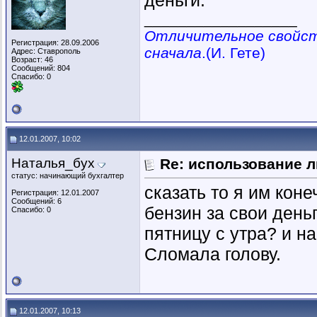
деньги.
__________________
Отличительное свойств
Регистрация: 28.09.2006
сначала
.(И. Гете)
Адрес: Ставрополь
Возраст: 46
Сообщений: 804
Спасибо: 0
12.01.2007, 10:02
Наталья_бух
Re: использование л
статус: начинающий бухгалтер
сказать то я им коне
Регистрация: 12.01.2007
Сообщений: 6
бензин за свои день
Спасибо: 0
пятницу с утра? и на
Сломала голову.
12.01.2007, 10:13