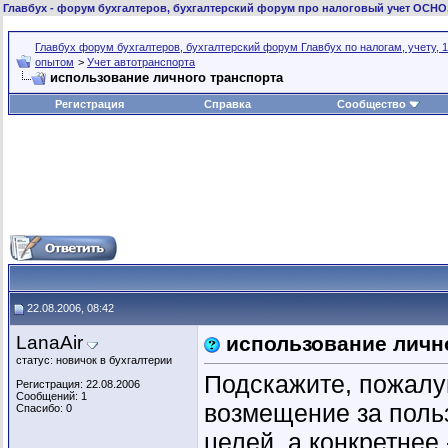
Главбух
- форум бухгалтеров, бухгалтерский форум про налоговый учет ОСНО
Главбух форум бухгалтеров, бухгалтерский форум Главбух по налогам, учету, 1
опытом
>
Учет автотранспорта
использование личного транспорта
Регистрация
Справка
Сообщество
22.08.2006, 08:42
LanaAir
использование личн
статус: новичок в бухгалтерии
Подскажите, пожалу
Регистрация: 22.08.2006
Сообщений: 1
возмещение за поль
Спасибо: 0
целей, а конкретне