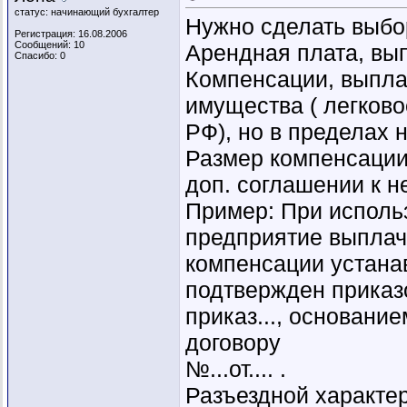
статус: начинающий бухгалтер
Нужно сделать выбо
Регистрация: 16.08.2006
Сообщений: 10
Арендная плата, вы
Спасибо: 0
Компенсации, выпла
имущества ( легково
РФ), но в пределах 
Размер компенсации
доп. соглашении к не
Пример: При использ
предприятие выплач
компенсации устана
подтвержден приказ
приказ..., основание
договору
№...от.... .
Разъездной характер