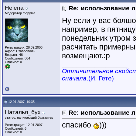
Helena
Re: использование л
Модератор форума
Ну если у вас болшо
например, в пятницу
понедельник утром з
расчитать примерный
Регистрация: 28.09.2006
Адрес: Ставрополь
возмещают.:p
Возраст: 46
Сообщений: 804
Спасибо: 0
__________________
Отличительное свойств
сначала
.(И. Гете)
12.01.2007, 10:35
Наталья_бух
Re: использование л
статус: начинающий бухгалтер
спасибо
)))
Регистрация: 12.01.2007
Сообщений: 6
Спасибо: 0