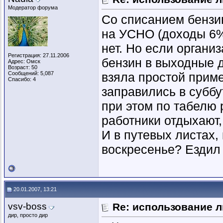
Модератор форума
Со списанием бензи
на УСНО (доходы 6%)
нет. Но если органи
Регистрация: 27.11.2006
бензин в выходные дн
Адрес: Омск
Возраст: 50
Сообщений: 5,087
взяла простой приме
Спасибо: 4
заправились в суббу
при этом по табелю 
работники отдыхают,
И в путевых листах,
воскресенье? Ездил н
20.01.2007, 13:21
vsv-boss
Re: использование л
дир, просто дир