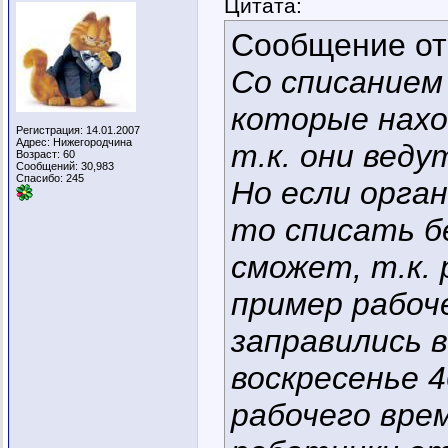
Цитата:
Сообщение о
Со списанием
которые нахо
Регистрация: 14.01.2007
Адрес: Нижегородчина
т.к. они веду
Возраст: 60
Сообщений: 30,983
Спасибо: 245
Но если орга
то списать б
сможет, т.к. 
пример рабоче
заправились в
воскресенье 
рабочего врем