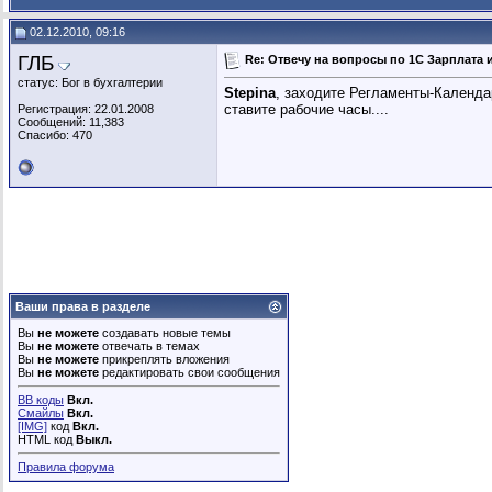
Дебет-кредит
Re: Отвечу на вопросы по 1С...
31.03.2011,
00:53
02.12.2010, 09:16
Oksanka
Re: Отвечу на вопросы по 1С...
29.11.2007,
15:03
ГЛБ
jeka1c
Re: Отвечу на вопросы по 1С...
Re: Отвечу на вопросы по 1С Зарплата и
29.11.2007,
15:46
Sombra
Re: Отвечу на вопросы по 1С...
30.11.2007,
13:34
статус: Бог в бухгалтерии
Stepina
, заходите Регламенты-Календар
jeka1c
Re: Отвечу на вопросы по 1С...
30.11.2007,
14:12
ставите рабочие часы....
Регистрация: 22.01.2008
Сообщений: 11,383
Дополнительные ответы в подтемах
Спасибо: 470
Дополнительные ответы в подтемах
Дополнительные ответы в подтемах
Дополнительные ответы в подтемах
Дополнительные ответы в подтемах
Дополнительные ответы в подтемах
al_ret
Ответ: Отвечу на вопросы по...
15.07.2009,
08:25
MVL
Ответ: Отвечу на вопросы по...
29.10.2009,
13:32
Марина Грязнова
Ответ: Отвечу на вопросы по...
28.11.2009
Ваши права в разделе
Дополнительные ответы в подтемах
Вы
не можете
создавать новые темы
Nadin N
Re: Отвечу на вопросы по 1С...
19.06.2010,
13:38
Вы
не можете
отвечать в темах
Вы
не можете
прикреплять вложения
Ireykina
Re: Отвечу на вопросы по 1С...
23.12.2010,
10:45
Вы
не можете
редактировать свои сообщения
Sakaban
Re: Отвечу на вопросы по 1С...
18.03.2011,
15:15
BB коды
Вкл.
Дополнительные ответы в подтемах
Смайлы
Вкл.
[IMG]
код
Вкл.
Любаничка
Re: Отвечу на вопросы по 1С...
25.07.2011,
05:06
HTML код
Выкл.
ЛидияМ
Re: Отвечу на вопросы по 1С...
28.07.2011,
15:22
Правила форума
Chemakina
Re: Отвечу на вопросы по 1С...
04.08.2011,
12:23