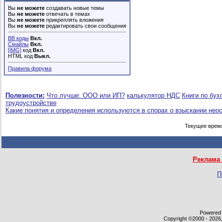
Вы
не можете
создавать новые темы
Вы
не можете
отвечать в темах
Вы
не можете
прикреплять вложения
Вы
не можете
редактировать свои сообщения
BB коды
Вкл.
Смайлы
Вкл.
[IMG]
код
Вкл.
HTML код
Выкл.
Правила форума
Полезности:
Что лучше: ООО или ИП?
калькулятор НДС
Книги по бух
трудоустройстве
Какие понятия и определения используются в спорах о взыскании нео
Текущее врем
Реклама 
П
Powered b
Copyright ©2000 - 2026,