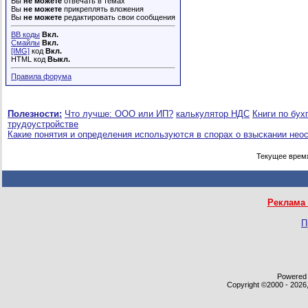
Вы
не можете
отвечать в темах
Вы
не можете
прикреплять вложения
Youlia
Re: Важные изменение в...
31.07.2012,
16:01
Вы
не можете
редактировать свои сообщения
Малюска
Re: Важные изменение в...
01.08.2012,
12:36
BB коды
Вкл.
Зануда отмороженный
Re: Важные изменение в...
02.08.2012,
15:22
Смайлы
Вкл.
[IMG]
код
Вкл.
Марко
Re: Важные изменение в...
02.08.2012,
18:28
HTML код
Выкл.
Youlia
Re: Важные изменение в...
02.08.2012,
19:36
Правила форума
Tina25
Re: Важные изменение в...
16.08.2012,
09:29
Tina25
Re: Важные изменение в...
16.08.2012,
09:30
ГЛБ
Re: Важные изменение в...
03.09.2012,
20:03
Полезности:
Что лучше: ООО или ИП?
калькулятор НДС
Книги по бух
ГЛБ
Re: Важные изменение в...
03.09.2012,
20:06
трудоустройстве
Какие понятия и определения используются в спорах о взыскании нео
К@труся
Re: Важные изменение в...
03.09.2012,
22:02
MarinaAnna
Re: Важные изменение в...
04.09.2012,
02:28
Текущее врем
ГЛБ
Re: Важные изменение в...
06.09.2012,
16:24
anna_work
Re: Важные изменение в...
19.02.2013,
15:05
Катюха
Re: Важные изменение в...
06.09.2012,
17:26
Реклама 
ГЛБ
Re: Важные изменение в...
10.09.2012,
13:13
Tina25
Re: Важные изменение в...
13.09.2012,
10:10
П
Катюха
Re: Важные изменение в...
13.09.2012,
12:50
Вес`на
Re: Важные изменение в...
13.09.2012,
22:19
Tina25
Re: Важные изменение в...
01.10.2012,
10:51
Вес`на
Re: Важные изменение в...
02.10.2012,
23:03
Powered b
Copyright ©2000 - 2026,
Копейка
Re: Важные изменение в...
03.10.2012,
08:44
Катюха
Re: Важные изменение в...
03.10.2012,
09:07