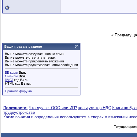
«
Предыдуща
Ваши права в разделе
Вы
не можете
создавать новые темы
Вы
не можете
отвечать в темах
Вы
не можете
прикреплять вложения
Вы
не можете
редактировать свои сообщения
BB коды
Вкл.
Смайлы
Вкл.
[IMG]
код
Вкл.
HTML код
Выкл.
Правила форума
Полезности:
Что лучше: ООО или ИП?
калькулятор НДС
Книги по бух
трудоустройстве
Какие понятия и определения используются в спорах о взыскании нео
Текущее врем