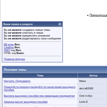
«
Предыдуща
Ваши права в разделе
Вы
не можете
создавать новые темы
Вы
не можете
отвечать в темах
Вы
не можете
прикреплять вложения
Вы
не можете
редактировать свои сообщения
BB коды
Вкл.
Смайлы
Вкл.
[IMG]
код
Вкл.
HTML код
Выкл.
Правила форума
Похожие темы
Тема
Автор
Научите. Подскажите.
Masa
Пожалуйста проконсультируйте по начислению выходного
aircraft2000
пособия.
Выплата выходного пособия при ликвидации предприятия
Оля гл.бух
Записка-расчет выходного пособия
Lena D