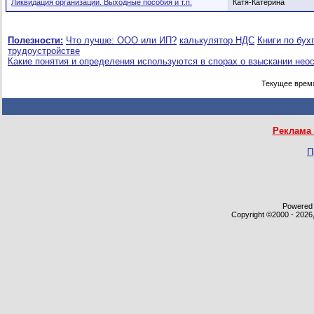
Ликвидация организации. Выходные пособия и т.п.
Катя-Катерина
Полезности:
Что лучше: ООО или ИП?
калькулятор НДС
Книги по бух
трудоустройстве
Какие понятия и определения используются в спорах о взыскании нео
Текущее врем
Реклама 
П
Powered b
Copyright ©2000 - 2026,