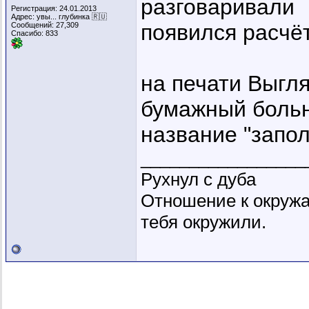
разговаривали
Регистрация: 24.01.2013
Адрес: увы... глубинка 🇷🇺
появился расчё
Сообщений: 27,309
Спасибо: 833
на печати Выгля
бумажный больн
название "запо
_________________
Рухнул с дуба
Отношение к окружа
тебя окружили.