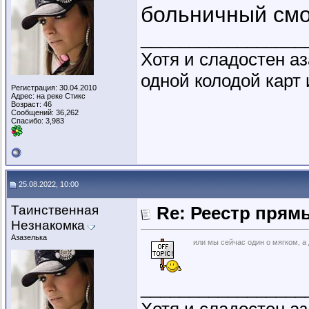
больничный см
_________________
Хотя и сладостен аз
одной колодой карт 
Регистрация: 30.04.2010
Адрес: на реке Стикс
Возраст: 46
Сообщений: 36,262
Спасибо: 3,983
25.08.2022, 10:00
Таинственная
Re: Реестр пря
Незнакомка
Азазелька
или мы сейчас один о мягком, а
_________________