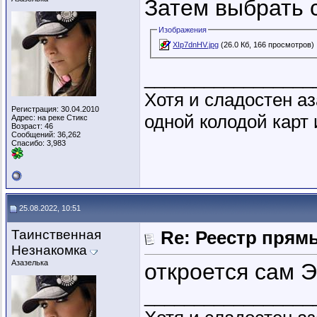
Затем выбрать 
Изображения
XIp7dnHV.jpg
(26.0 Кб, 166 просмотров)
_________________
Хотя и сладостен аз
Регистрация: 30.04.2010
одной колодой карт 
Адрес: на реке Стикс
Возраст: 46
Сообщений: 36,262
Спасибо: 3,983
25.08.2022, 10:51
Таинственная
Re: Реестр пря
Незнакомка
Азазелька
откроется сам Э
_________________