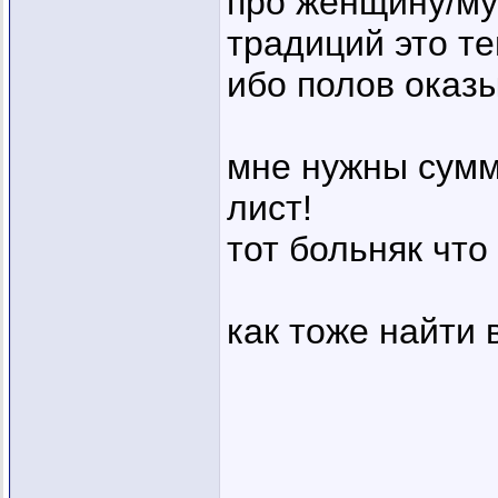
про женщину/му
традиций это те
ибо полов оказыв
мне нужны сумм
лист!
тот больняк что
как тоже найт