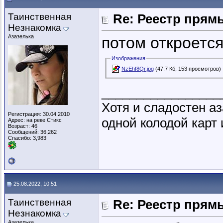
Таинственная
Re: Реестр пря
Незнакомка
Азазелька
потом откроется
Изображения
NzEhf8Qr.jpg
(47.7 Кб, 153 просмотров)
_________________
Хотя и сладостен аз
Регистрация: 30.04.2010
одной колодой карт 
Адрес: на реке Стикс
Возраст: 46
Сообщений: 36,262
Спасибо: 3,983
25.08.2022, 10:51
Таинственная
Re: Реестр пря
Незнакомка
Азазелька