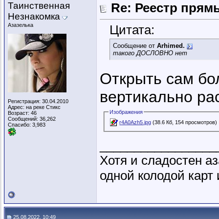
Таинственная
Re: Реестр пря
Незнакомка
Азазелька
Цитата:
Сообщение от
Arhimed.
такого ДОСЛОВНО нет
Открыть сам бол
вертикально ра
Регистрация: 30.04.2010
Адрес: на реке Стикс
Изображения
Возраст: 46
Сообщений: 36,262
r4A0Azh5.jpg
(38.6 Кб, 154 просмотров)
Спасибо: 3,983
_________________
Хотя и сладостен аз
одной колодой карт 
25.08.2022, 10:49