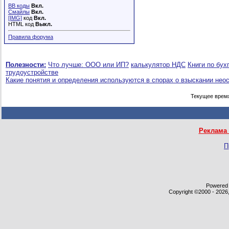
BB коды
Вкл.
Смайлы
Вкл.
[IMG]
код
Вкл.
HTML код
Выкл.
Правила форума
Полезности:
Что лучше: ООО или ИП?
калькулятор НДС
Книги по бух
трудоустройстве
Какие понятия и определения используются в спорах о взыскании нео
Текущее врем
Реклама 
П
Powered b
Copyright ©2000 - 2026,