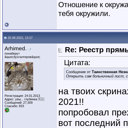
Отношение к окружа
тебя окружили.
25.08.2022, 13:17
Arhimed.
Re: Реестр пря
понаберут
&quot;бухгалтеров&quot;
Цитата:
Сообщение от
Таинственная Незн
Открыть сам больничный лист, с
на твоих скрина
Регистрация: 24.01.2013
2021!!
Адрес: увы... глубинка 🇷🇺
Сообщений: 27,309
Спасибо: 833
попробовал пре
вот последний п