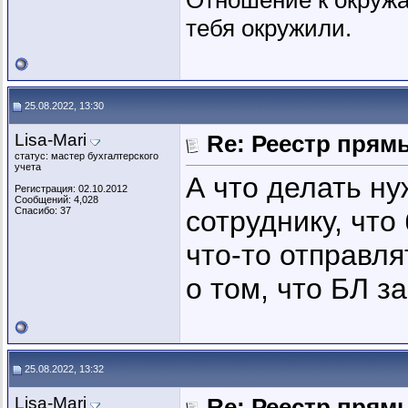
Отношение к окружа
тебя окружили.
25.08.2022, 13:30
Lisa-Mari
Re: Реестр пря
статус: мастер бухгалтерского
учета
А что делать н
Регистрация: 02.10.2012
Сообщений: 4,028
Спасибо: 37
сотруднику, что
что-то отправл
о том, что БЛ з
25.08.2022, 13:32
Lisa-Mari
Re: Реестр пря