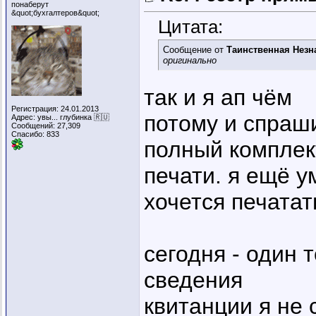
понаберут
&quot;бухгалтеров&quot;
Цитата:
Сообщение от
Таинственная Незн
оригинально
так и я ап чём
Регистрация: 24.01.2013
потому и спраши
Адрес: увы... глубинка 🇷🇺
Сообщений: 27,309
Спасибо: 833
полный комплек
печати. я ещё 
хочется печатать,
сегодня - один 
сведения
квитанции я не 