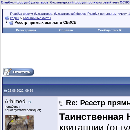
Главбух
- форум бухгалтеров, бухгалтерский форум про налоговый учет ОСНО
Главбух форум бухгалтеров, бухгалтерский форум Главбух по налогам, учету, 1
кадры
>
Больничные листы
Реестр прямых выплат в СБИСЕ
Регистрация
Справка
Сообщество
25.08.2022, 09:39
Arhimed.
Re: Реестр пря
понаберут
&quot;бухгалтеров&quot;
Таинственная 
квитанции (отту