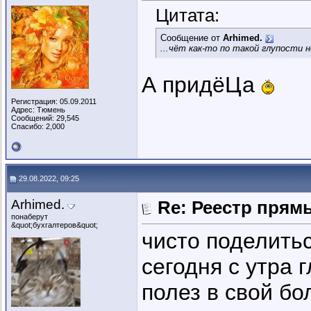
Цитата:
Сообщение от
Arhimed.
...чёт как-то по такой глупости 
А придёЦа
Регистрация: 05.09.2011
Адрес: Тюмень
Сообщений: 29,545
Спасибо: 2,000
29.08.2022, 09:25
Arhimed.
Re: Реестр пря
понаберут
&quot;бухгалтеров&quot;
чисто поделить
сегодня с утра
полез в свой бо