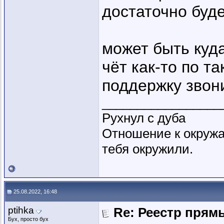
достаточно буде
может быть куд
чёт как-то по та
поддержку звони
_________________
Рухнул с дуба
Отношение к окружа
тебя окружили.
25.08.2022, 16:48
ptihka
Re: Реестр пря
Бух, просто бух