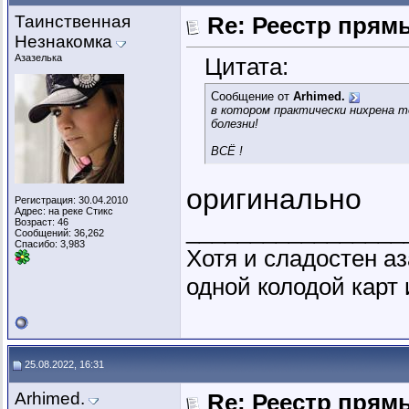
Таинственная
Re: Реестр пря
Незнакомка
Азазелька
Цитата:
Сообщение от
Arhimed.
в котором практически нихрена т
болезни!
ВСЁ !
оригинально
Регистрация: 30.04.2010
Адрес: на реке Стикс
Возраст: 46
_________________
Сообщений: 36,262
Спасибо: 3,983
Хотя и сладостен аз
одной колодой карт 
25.08.2022, 16:31
Arhimed.
Re: Реестр пря