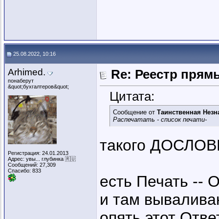
25.08.2022, 10:16
Arhimed.
Re: Реестр пря
понаберут
&quot;бухгалтеров&quot;
Цитата:
Сообщение от
Таинственная Незн
Распечатать - список печати-
такого ДОСЛОВ
Регистрация: 24.01.2013
Адрес: увы... глубинка 🇷🇺
Сообщений: 27,309
Спасибо: 833
есть Печать -- 
и там вывалива
опять этот Отве