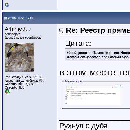
25.08.2022, 13:10
Arhimed.
Re: Реестр пря
понаберут
&quot;бухгалтеров&quot;
Цитата:
Сообщение от
Таинственная Незн
потом откроется вот такая хрен
в этом месте те
Регистрация: 24.01.2013
Адрес: увы... глубинка 🇷🇺
Миниатюры
Сообщений: 27,309
Спасибо: 833
_________________
Рухнул с дуба