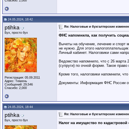
Спасибо: 2,000
24.05.2024, 18:42
ptihka
Re: Налоговые и бухгалтерские изменени
Бух, просто бух
ФНС напомнила, как получить социа
Вычеты на обучение, лечение и спорт 
не нужно. Для этого налогоплательщик
Личный кабинет. Налоговики сами напр
Ведомство напомнило, что с 26 марта 
(супруги) по очной форме. Такое право 
Кроме того, налоговики напомнили, чт
Регистрация: 05.09.2011
Адрес: Тюмень
Документы: Информация ФНС России от
Сообщений: 29,546
Спасибо: 2,000
24.05.2024, 18:44
ptihka
Re: Налоговые и бухгалтерские изменени
Бух, просто бух
Налог на имущество по кадастровой 