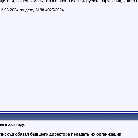
дителя, нашел замены. Ранее работник не допускал нарушений, у него 
2.03.2024 по делу N 88-4025/2024
я в 2024 году.
и: суд обязал бывшего директора передать их организации