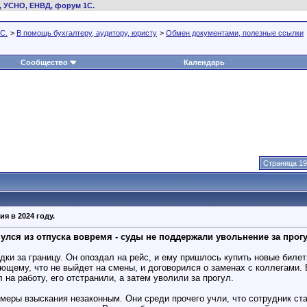
, УСНО, ЕНВД, форум 1С.
С.
>
В помощь бухгалтеру, аудитору, юристу
>
Обмен документами, полезные ссылки
Сообщество
Календарь
Страница 19
я в 2024 году.
нулся из отпуска вовремя - суды не поддержали увольнение за прог
здки за границу. Он опоздал на рейс, и ему пришлось купить новые билет
щему, что не выйдет на смены, и договорился о заменах с коллегами. Б
 на работу, его отстранили, а затем уволили за прогул.
 меры взыскания незаконным. Они среди прочего учли, что сотрудник ст