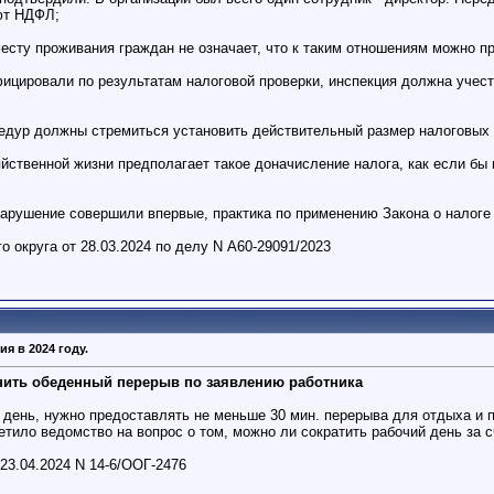
ют НДФЛ;
месту проживания граждан не означает, что к таким отношениям можно п
фицировали по результатам налоговой проверки, инспекция должна уче
цедур должны стремиться установить действительный размер налоговых 
яйственной жизни предполагает такое доначисление налога, как если бы
Нарушение совершили впервые, практика по применению Закона о налог
 округа от 28.03.2024 по делу N А60-29091/2023
я в 2024 году.
нить обеденный перерыв по заявлению работника
в день, нужно предоставлять не меньше 30 мин. перерыва для отдыха и 
етило ведомство на вопрос о том, можно ли сократить рабочий день за 
23.04.2024 N 14-6/ООГ-2476