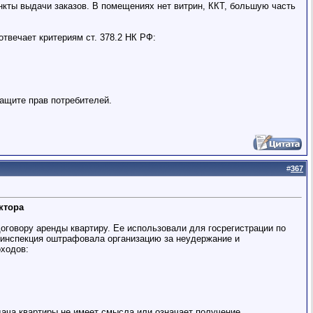
кты выдачи заказов. В помещениях нет витрин, ККТ, большую часть
отвечает критериям ст. 378.2 НК РФ:
защите прав потребителей.
#
367
ктора
договору аренды квартиру. Ее использовали для госрегистрации по
 инспекция оштрафовала организацию за неудержание и
ходов:
едача квартиры не имеет смысла или означает получение