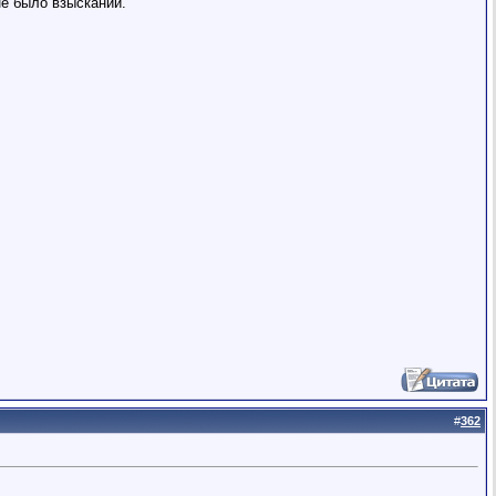
не было взысканий.
#
362