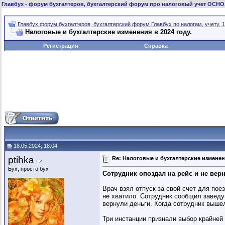
Главбух
- форум бухгалтеров, бухгалтерский форум про налоговый учет ОСНО
Главбух форум бухгалтеров, бухгалтерский форум Главбух по налогам, учету, 1
Налоговые и бухгалтерские изменения в 2024 году.
Регистрация
Справка
18.05.2024, 18:04
ptihka
Re: Налоговые и бухгалтерские изменени
Бух, просто бух
Сотрудник опоздал на рейс и не вер
Врач взял отпуск за свой счет для пое
не хватило. Сотрудник сообщил заведую
вернули деньги. Когда сотрудник вышел
Три инстанции признали выбор крайней