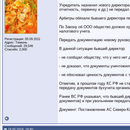
Учредитель назначил нового директора
отчетность, первичку и др.) не переда
Арбитры обязали бывшего директора п
По Закону об ООО общество должно хра
налогового учета.
Регистрация: 05.09.2011
Передать документацию новому руково
Адрес: Тюмень
Сообщений: 29,546
В данной ситуации бывший директор:
Спасибо: 2,000
- не сообщал обществу, что у него нет
- не доказал, что документы уничтожил
- не обосновал ценность документов с 
Отметим, в прошлом году КС РФ не стал
передачу документов бухучета организ
Ранее ВС РФ указывал, что бывший дир
документов) и при увольнении передат
Документ: Постановление АС Северо-Кав
24.05.2024, 18:40