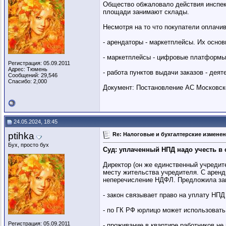
Общество обжаловало действия инспекц
площади занимают склады.
Несмотря на то что покупатели оплачив
- арендаторы - маркетплейсы. Их основ
- маркетплейсы - цифровые платформы,
Регистрация: 05.09.2011
Адрес: Тюмень
- работа пунктов выдачи заказов - дея
Сообщений: 29,546
Спасибо: 2,000
Документ: Постановление АС Московског
24.05.2024, 18:45
ptihka
Re: Налоговые и бухгалтерские изменени
Бух, просто бух
Суд: уплаченный НПД надо учесть в
Директор (он же единственный учредите
месту жительства учредителя. С арен
неперечисление НДФЛ. Предложила зап
- закон связывает право на уплату НП
- по ГК РФ юрлицо может использоват
Регистрация: 05.09.2011
- проживание в квартире работников не