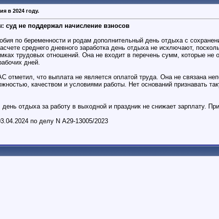
я в 2024 году.
: суд не поддержал начисление взносов
обия по беременности и родам дополнительный день отдыха с сохранен
расчете среднего дневного заработка день отдыха не исключают, поско
рамках трудовых отношений. Она не входит в перечень сумм, которые не
рабочих дней.
С отметил, что выплата не является оплатой труда. Она не связана неп
ожностью, качеством и условиями работы. Нет оснований признавать та
 день отдыха за работу в выходной и праздник не снижает зарплату. Пр
3.04.2024 по делу N А29-13005/2023