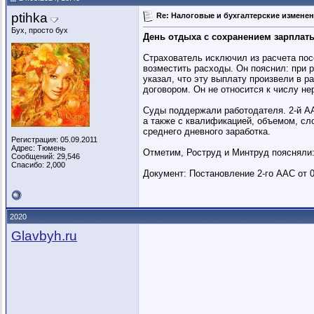
ptihka
Re: Налоговые и бухгалтерские изменени
Бух, просто бух
День отдыха с сохранением зарплаты
Страхователь исключил из расчета пос
возместить расходы. Он пояснил: при 
указал, что эту выплату произвели в 
договором. Он не относится к числу не
Суды поддержали работодателя. 2-й АА
а также с квалификацией, объемом, сл
среднего дневного заработка.
Регистрация: 05.09.2011
Адрес: Тюмень
Отметим, Роструд и Минтруд поясняли:
Сообщений: 29,546
Спасибо: 2,000
Документ: Постановление 2-го ААС от 0
2020
Glavbyh.ru