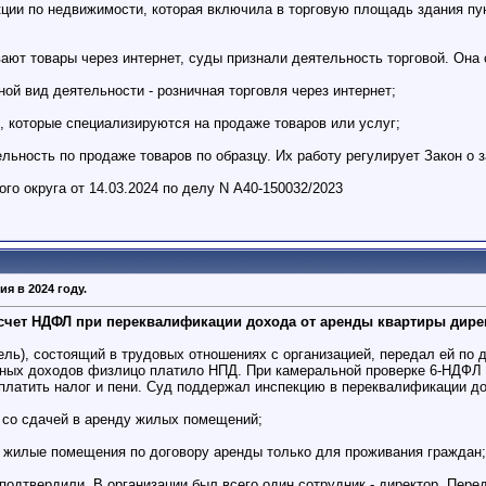
ии по недвижимости, которая включила в торговую площадь здания пун
ают товары через интернет, суды признали деятельность торговой. Она 
ной вид деятельности - розничная торговля через интернет;
 которые специализируются на продаже товаров или услуг;
тельность по продаже товаров по образцу. Их работу регулирует Закон о 
о округа от 14.03.2024 по делу N А40-150032/2023
я в 2024 году.
 счет НДФЛ при переквалификации дохода от аренды квартиры дире
ль), состоящий в трудовых отношениях с организацией, передал ей по 
дных доходов физлицо платило НПД. При камеральной проверке 6-НДФЛ
латить налог и пени. Суд поддержал инспекцию в переквалификации до
Д со сдачей в аренду жилых помещений;
ь жилые помещения по договору аренды только для проживания граждан;
 подтвердили. В организации был всего один сотрудник - директор. Пер