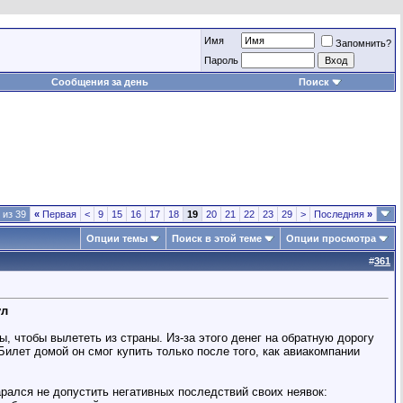
Имя
Запомнить?
Пароль
Сообщения за день
Поиск
 из 39
«
Первая
<
9
15
16
17
18
19
20
21
22
23
29
>
Последняя
»
Опции темы
Поиск в этой теме
Опции просмотра
#
361
ул
ы, чтобы вылететь из страны. Из-за этого денег на обратную дорогу
илет домой он смог купить только после того, как авиакомпании
арался не допустить негативных последствий своих неявок: