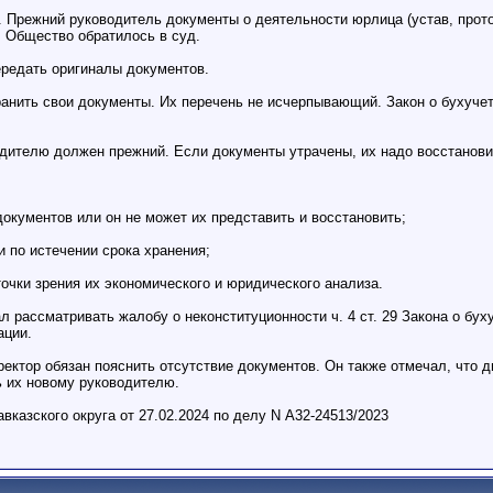
. Прежний руководитель документы о деятельности юрлица (устав, прото
л. Общество обратилось в суд.
ередать оригиналы документов.
нить свои документы. Их перечень не исчерпывающий. Закон о бухучет
дителю должен прежний. Если документы утрачены, их надо восстанови
 документов или он не может их представить и восстановить;
и по истечении срока хранения;
точки зрения их экономического и юридического анализа.
 рассматривать жалобу о неконституционности ч. 4 ст. 29 Закона о бух
ации.
ектор обязан пояснить отсутствие документов. Он также отмечал, что д
ь их новому руководителю.
казского округа от 27.02.2024 по делу N А32-24513/2023