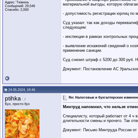
Адрес: Тюмень
материальной выгоды, которую облага
Сообщений: 29,546
Спасибо: 2,000
- допустимость регистрации юрлиц по 
Суд указал: так как доходы переквали
следующем:
- инспекции в рамках контрольных про
- выявление искажений сведений о хоз
применение санкции.
Суд снизил штраф с 5200 до 300 руб. 
Документ: Постановление АС Уральского
24.05.2024, 18:46
ptihka
Re: Налоговые и бухгалтерские изменени
Бух, просто бух
Минтруд напомнил, что нельзя отме
Специалисту, который работает от 4 ч 
длительности смены и прочего. Так отв
Документ: Письмо Минтруда России от 