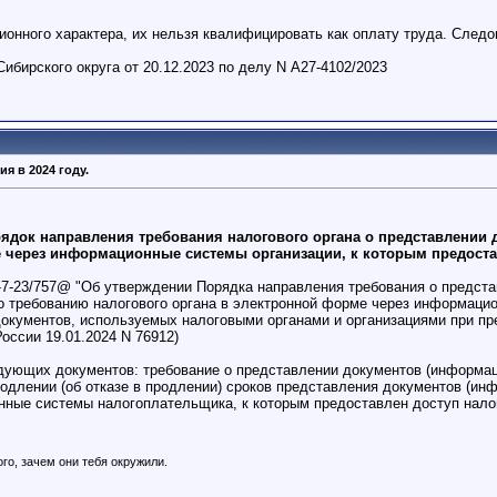
ионного характера, их нельзя квалифицировать как оплату труда. Следо
бирского округа от 20.12.2023 по делу N А27-4102/2023
я в 2024 году.
ядок направления требования налогового органа о представлении 
 через информационные системы организации, к которым предоста
-7-23/757@ "Об утверждении Порядка направления требования о предст
о требованию налогового органа в электронной форме через информацио
документов, используемых налоговыми органами и организациями при пр
оссии 19.01.2024 N 76912)
ющих документов: требование о представлении документов (информации
родлении (об отказе в продлении) сроков представления документов (ин
ные системы налогоплательщика, к которым предоставлен доступ налог
го, зачем они тебя окружили.