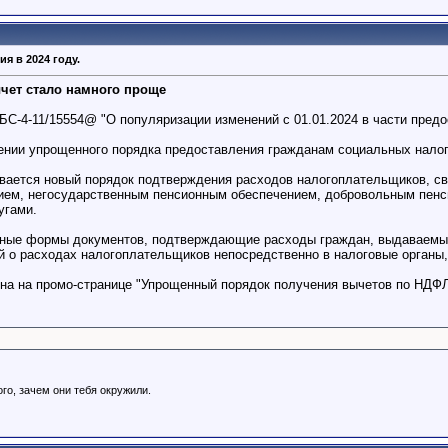
я в 2024 году.
чет стало намного проще
БС-4-11/15554@ "О популяризации изменений с 01.01.2024 в части пре
нии упрощенного порядка предоставления гражданам социальных нало
ается новый порядок подтверждения расходов налогоплательщиков, св
ем, негосударственным пенсионным обеспечением, добровольным пенси
угами.
ные формы документов, подтверждающие расходы граждан, выдаваемые
 о расходах налогоплательщиков непосредственно в налоговые органы, 
а на промо-странице "Упрощенный порядок получения вычетов по НДФЛ
го, зачем они тебя окружили.