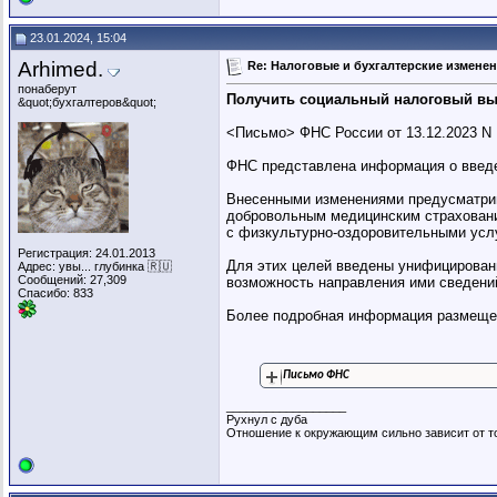
23.01.2024, 15:04
Arhimed.
Re: Налоговые и бухгалтерские изменени
понаберут
Получить социальный налоговый вы
&quot;бухгалтеров&quot;
<Письмо> ФНС России от 13.12.2023 N 
ФНС представлена информация о введе
Внесенными изменениями предусматрив
добровольным медицинским страховани
с физкультурно-оздоровительными усл
Регистрация: 24.01.2013
Для этих целей введены унифицирован
Адрес: увы... глубинка 🇷🇺
Сообщений: 27,309
возможность направления ими сведений
Спасибо: 833
Более подробная информация размещен
Письмо ФНС
__________________
Рухнул с дуба
Отношение к окружающим сильно зависит от то