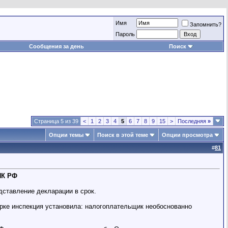
Имя
Запомнить?
Пароль
Сообщения за день
Поиск
Страница 5 из 39
<
1
2
3
4
5
6
7
8
9
15
>
Последняя
»
Опции темы
Поиск в этой теме
Опции просмотра
#
81
НК РФ
дставление декларации в срок.
рке инспекция установила: налогоплательщик необоснованно