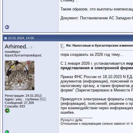
стоянку".
Таким образом, это выплаты компенсац
Документ: Постановление АС Западно-Си
23.01.2024, 14:56
Arhimed.
Re: Налоговые и бухгалтерские изменени
понаберут
пора создавать за 2026 год тему...
&quot;бухгалтеров&quot;
С 1 января 2026 г. устанавливается
пор
представления в электронной форме
Приказ ФНС России от 18.10.2023 N ЕД
документов (информации), пояснений п
налоговому органу, а также форматов 
форме" (Зарегистрировано в Минюсте Р
Регистрация: 24.01.2013
Приводятся электронные форматы следу
Адрес: увы... глубинка 🇷🇺
Сообщений: 27,309
(информации), пояснений; решение о п
Спасибо: 833
при взаимодействии через информацион
ошибке.
__________________
Рухнул с дуба
Отношение к окружающим сильно зависит от то