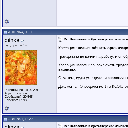
20.01.2024, 09:11
ptihka
Re: Налоговые и бухгалтерские изменени
Бух, просто бух
Кассация: нельзя обязать организац
Гражданина не взяли на работу, и он о
Кассация напомнила: заключать трудов
вакансию.
Отметим, суды уже делали аналогичны
Документы: Определение 1-го КСОЮ от 
Регистрация: 05.09.2011
Адрес: Тюмень
Сообщений: 29,545
Спасибо: 1,998
22.01.2024, 18:22
ptihka
Re: Налоговые и бухгалтерские изменени