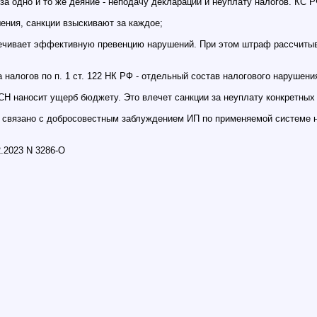
за одно и то же деяние - неподачу деклараций и неуплату налогов. КС 
ения, санкции взыскивают за каждое;
еспечивает эффективную превенцию нарушений. При этом штраф рассчиты
 налогов по п. 1 ст. 122 НК РФ - отдельный состав налогового нарушени
Н наносит ущерб бюджету. Это влечет санкции за неуплату конкретных 
 связано с добросовестным заблуждением ИП по применяемой системе н
.2023 N 3286-О