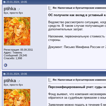
23.01.2024, 19:05
ptihka
Re: Налоговые и бухгалтерские изменени
Бух, просто бух
ОС получили как вклад в уставный 
Ведомство рассмотрело ситуацию, когд
средств. В таком случае получающая с
дополнительных затрат.
Напомним, первоначальную стоимость о
стороны.
Документ: Письмо Минфина России от 29
Регистрация: 05.09.2011
Адрес: Тюмень
Сообщений: 29,545
Спасибо: 1,998
23.01.2024, 19:06
ptihka
Re: Налоговые и бухгалтерские изменени
Бух, просто бух
Персонифицированный учет: суды н
Фонд выявил, что компания несвоеврем
обратился за судебным приказом о взы
Заявление можно подать в течение 6 ме