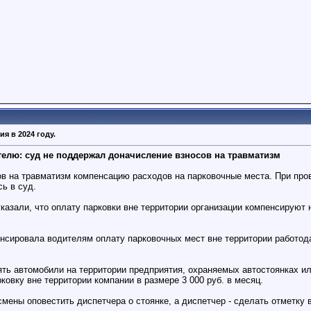
я в 2024 году.
елю: суд не поддержал доначисление взносов на травматизм
ов на травматизм компенсацию расходов на парковочные места. При пр
ь в суд.
азали, что оплату парковки вне территории организации компенсируют н
енсировала водителям оплату парковочных мест вне территории работод
ять автомобили на территории предприятия, охраняемых автостоянках ил
ковку вне территории компании в размере 3 000 руб. в месяц.
смены оповестить диспетчера о стоянке, а диспетчер - сделать отметку