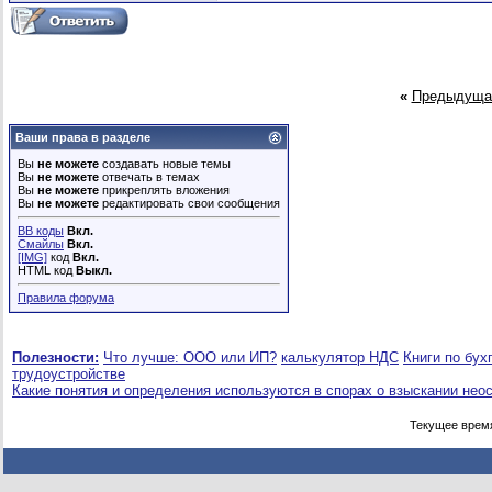
«
Предыдуща
Ваши права в разделе
Вы
не можете
создавать новые темы
Вы
не можете
отвечать в темах
Вы
не можете
прикреплять вложения
Вы
не можете
редактировать свои сообщения
BB коды
Вкл.
Смайлы
Вкл.
[IMG]
код
Вкл.
HTML код
Выкл.
Правила форума
Полезности:
Что лучше: ООО или ИП?
калькулятор НДС
Книги по бух
трудоустройстве
Какие понятия и определения используются в спорах о взыскании нео
Текущее врем