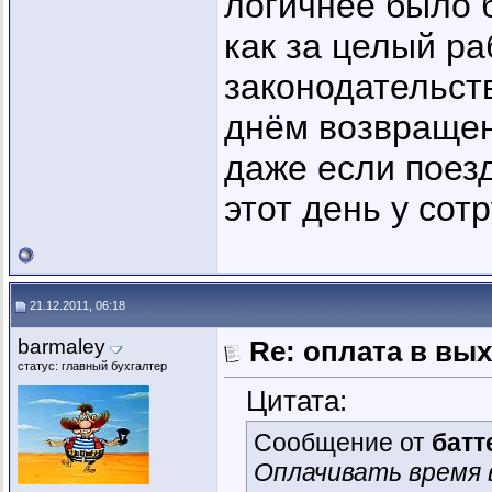
логичнее было 
как за целый р
законодательст
днём возвращен
даже если поезд
этот день у сот
21.12.2011, 06:18
barmaley
Re: оплата в вы
статус: главный бухгалтер
Цитата:
Сообщение от
батт
Оплачивать время в