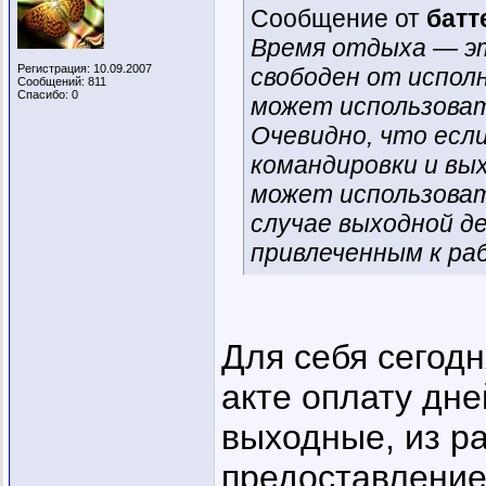
Сообщение от
батт
Время отдыха — эт
Регистрация: 10.09.2007
свободен от испол
Сообщений: 811
Спасибо: 0
может использоват
Очевидно, что если
командировки и вы
может использоват
случае выходной д
привлеченным к ра
Для себя сегод
акте оплату дне
выходные, из ра
предоставлением