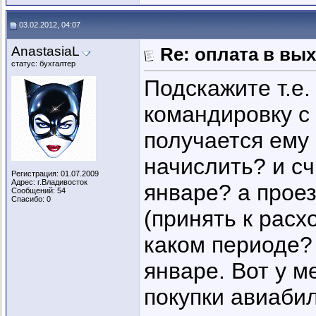
03.02.2012, 04:07
AnastasiaL
Re: оплата в вы
статус: бухгалтер
Подскажите т.е.
командировку с 
получается ему
начислить? и с
Регистрация: 01.07.2009
Адрес: г.Владивосток
январе? а проез
Сообщений: 54
Спасибо: 0
(принять к расх
каком периоде?
январе. Вот у 
покупки авиабил