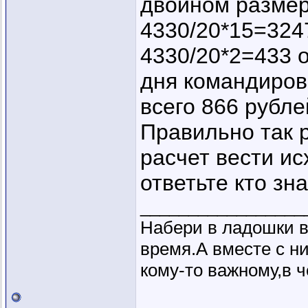
двойном размере
4330/20*15=3247
4330/20*2=433 
дня командировк
всего 866 рубле
Правильно так 
расчет вести и
ответьте кто знае
_________________
Набери в ладошки в
время.А вместе с н
кому-то важному,в ч