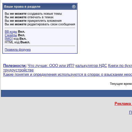
Ваши права в разделе
Вы
не можете
создавать новые темы
Вы
не можете
отвечать в темах
Вы
не можете
прикреплять вложения
Вы
не можете
редактировать свои сообщения
BB коды
Вкл.
Смайлы
Вкл.
[IMG]
код
Вкл.
HTML код
Выкл.
Правила форума
Полезности:
Что лучше: ООО или ИП?
калькулятор НДС
Книги по бух
трудоустройстве
Какие понятия и определения используются в спорах о взыскании нео
Текущее врем
Реклама 
П