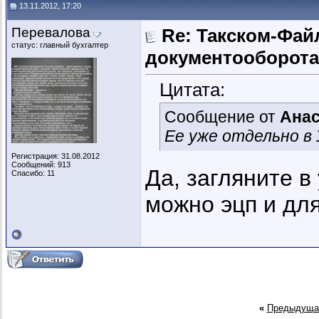
13.11.2012, 17:20
Перевалова
Re: Такском-Файл
статус: главный бухгалтер
документооборота
Цитата:
Сообщение от
Анас
Ее уже отдельно в
Регистрация: 31.08.2012
Сообщений: 913
Да, загляните 
Спасибо: 11
можно эцп и для
«
Предыдуща