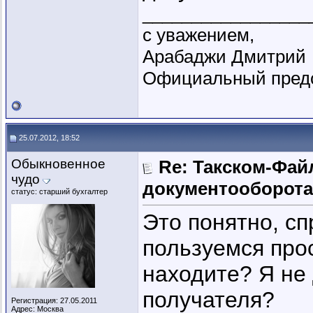
_________________
с уважением,
Арабаджи Дмитрий
Официальный предс
25.07.2012, 18:52
Обыкновенное
Re: Такском-Файл
чудо
документооборота
статус: старший бухгалтер
Это понятно, с
пользуемся прос
находите? Я не
получателя?
Регистрация: 27.05.2011
Адрес: Москва