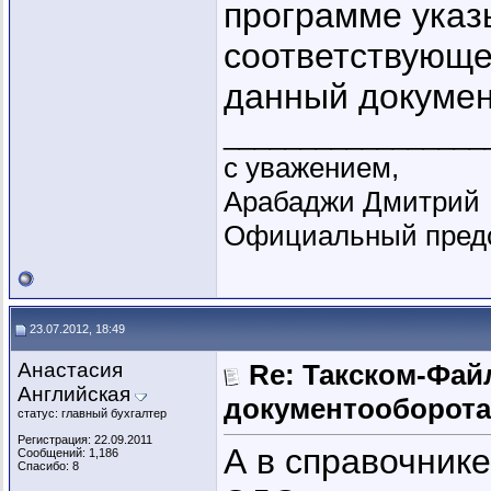
программе указы
соответствующе
данный докумен
_________________
с уважением,
Арабаджи Дмитрий
Официальный предс
23.07.2012, 18:49
Анастасия
Re: Такском-Файл
Английская
документооборота
статус: главный бухгалтер
Регистрация: 22.09.2011
А в справочнике
Сообщений: 1,186
Спасибо: 8